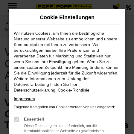
0
Zum
MENÜ
Hauptinhalt
Cookie Einstellungen
springen
Startseite
Gera
Volvo
Volvo XC90
Volvo Gera, Volvo XC90
Gebrauchtwagen Angebote mit Lieferservice nach Gera
Wir nutzen Cookies, um Ihnen die bestmögliche
Nutzung unserer Webseite zu ermöglichen und unsere
Kommunikation mit Ihnen zu verbessern. Wir
Volvo Gera, Volvo XC90
berücksichtigen hierbei Ihre Präferenzen und
verarbeiten Daten für Marketing und Statistiken nur,
Gebrauchtwagen
wenn Sie uns Ihre Einwilligung geben. Wenn Sie zu
einem späteren Zeitpunkt Ihre Meinung ändern, können
Angebote mit
Sie die Einwilligung jederzeit für die Zukunft widerrufen.
Weitere Informationen zum Umfang der
Lieferservice nach Gera
Datenverarbeitung finden Sie hier:
Datenschutzerklärung
,
Cookie-Richtlinie
.
Volvo XC90
Impressum
Folgende Kategorien von Cookies werden von uns eingesetzt:
Gebrauchtwagen vom
Essentiell
Traditionshändler für Gera
Diese Technologien sind erforderlich, um die
Kernfunktionalität der Webseite zu gewährleisten.