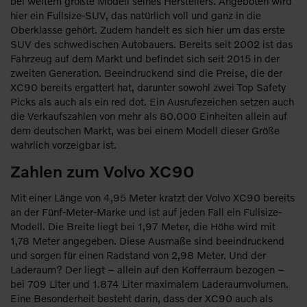
bei weitem größte Modell seines Herstellers. Angeboten wird
hier ein Fullsize-SUV, das natürlich voll und ganz in die
Oberklasse gehört. Zudem handelt es sich hier um das erste
SUV des schwedischen Autobauers. Bereits seit 2002 ist das
Fahrzeug auf dem Markt und befindet sich seit 2015 in der
zweiten Generation. Beeindruckend sind die Preise, die der
XC90 bereits ergattert hat, darunter sowohl zwei Top Safety
Picks als auch als ein red dot. Ein Ausrufezeichen setzen auch
die Verkaufszahlen von mehr als 80.000 Einheiten allein auf
dem deutschen Markt, was bei einem Modell dieser Größe
wahrlich vorzeigbar ist.
Zahlen zum Volvo XC90
Mit einer Länge von 4,95 Meter kratzt der Volvo XC90 bereits
an der Fünf-Meter-Marke und ist auf jeden Fall ein Fullsize-
Modell. Die Breite liegt bei 1,97 Meter, die Höhe wird mit
1,78 Meter angegeben. Diese Ausmaße sind beeindruckend
und sorgen für einen Radstand von 2,98 Meter. Und der
Laderaum? Der liegt – allein auf den Kofferraum bezogen –
bei 709 Liter und 1.874 Liter maximalem Laderaumvolumen.
Eine Besonderheit besteht darin, dass der XC90 auch als