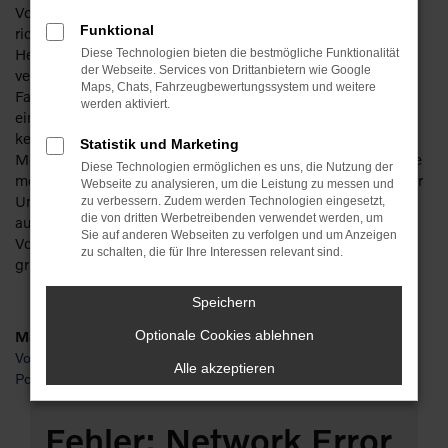
Volvo XC90 Gebrauchtwagen für Gera – das klingt gut und
Funktional
richtig. Sparen Sie getrost ordentlich Geld, denn bei diesem
Hersteller machen Sie auch mit einem Gebrauchten nichts
Diese Technologien bieten die bestmögliche Funktionalität
der Webseite. Services von Drittanbietern wie Google
verkehrt. Die Besonderheit liegt in der Langlebigkeit der
Maps, Chats, Fahrzeugbewertungssystem und weitere
Fahrzeuge. Ein Volvo XC90 Gebrauchtwagen kann bereits
werden aktiviert.
einige Jahre gefahren worden sein und zeigt immer noch
keinerlei Anzeichen von Ermüdung. Wir bieten Ihnen für Ihre
Statistik und Marketing
Mobilität in Gera bevorzugt junge Gebrauchte und lassen Sie
Diese Technologien ermöglichen es uns, die Nutzung der
meist in scheckheftgepflegte Fahrzeuge einsteigen. Da unser
Webseite zu analysieren, um die Leistung zu messen und
Unternehmen mit seiner Tradition von mehr als 110 Jahren
zu verbessern. Zudem werden Technologien eingesetzt,
die von dritten Werbetreibenden verwendet werden, um
auch über mehrere Werkstätten verfügt, checken wir jeden
Sie auf anderen Webseiten zu verfolgen und um Anzeigen
Volvo XC90 Gebrauchtwagen vor dem Verkauf nach Gera
zu schalten, die für Ihre Interessen relevant sind.
gründlich durch und sorgen für einen erstklassigen Zustand.
Speichern
Marken
Optionale Cookies ablehnen
Volvo
Alle akzeptieren
Polestar
Fehler: Network Error