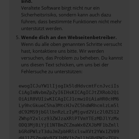
sind.
Veraltete Software birgt nicht nur ein
Sicherheitsrisiko, sondern kann auch dazu
führen, dass bestimmte Funktionen nicht mehr
unterstützt werden.
Wende dich an den Webseitenbetreiber.
Wenn du alle oben genannten Schritte versucht
hast, kontaktiere uns bitte. Wir werden
versuchen, das Problem zu beheben. Du kannst
uns diesen Text schicken, um uns bei der
Fehlersuche zu unterstützen:
ewogICJuYW1lIjogIk5ldHdvcmtFcnJvciIs
CiAgImNvbmZpZyI6IHsKICAgICJtZXRob2Qi
OiAiR0VUIiwKICAgICJ1cmwiOiAiaHR0cHM6
Ly9hcGkueC5ha3MtcHJvZC5hdWRhcmlzLm5l
dC92MS9jbGllbnRzLzIyMjgvd2Vic2l0ZS12
ZWhpY2xlcz93ZWJzaXRlPTVmYTEzMDJlYzMx
ODQ3MjBiYjE1NTBmZCZmaWx0ZXJbMF1bZmll
bGRdPWlzT3duJmZpbHRlclswXVt2YWx1ZV09
dHJ1ZSZmaWx0ZXJbMV1bZmllbGRdPW1vZGVs