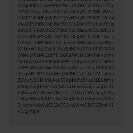
JmZpbHRlclsxXVt2YWx1ZV09JTVCJTdCJTIy
YXVkYXJpc19pZCUyMiUzQSUyMjVhNWNjMThi
ZDA0Y2E5MDg5NDViYjYyMiUyMiU3RCU1RCZm
aWx0ZXJbMV1bb3BdPUlOJmZpbHRlclsyXVtm
aWVsZF09dXNhZ2VTdGF0ZSZmaWx0ZXJbMl1b
dmFsdWVdPSU1QiUyMlVTRUQlMjIlNUQmZmls
dGVyWzJdW29wXT1JTiZzb3J0WzBdW2ZpZWxk
XT1pc093biZzb3J0WzBdW29yZGVyXT1ERVND
JnNvcnRbMV1bZmllbGRdPWlzVG9wJnNvcnRb
MV1bb3JkZXJdPURFU0Mmc29ydFsyXVtmaWVs
ZF09cHJpY2Umc29ydFsyXVtvcmRlcl09QVND
JmxpbWl0PTIwJnNraXA9MCIsCiAgICAiaGVh
ZGVycyI6IHt9LAogICAgImJvZHkiOiBudWxs
LAogICAgImV4cGVjdCI6IHsKICAgICAgInJl
c3BvbnNlVHlwZSI6ICIiCiAgICB9LAogICAg
InRpbWVvdXQiOiAwLAogICAgInByb2dyZXNz
IjogbnVsbCwKICAgICJyaXNreSI6IGZhbHNl
CiAgfQp9