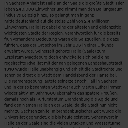
In Sachsen-Anhalt ist Halle an der Saale die größte Stadt. Hier
leben 240.000 Einwohner und nimmt man den Ballungsraum
inklusive Leipzig hinzu, so gelangt man in ganz
Mitteldeutschland auf die stolze Zahl von 2,4 Millionen
Einwohnern. Halle ist dabei eine der ältesten und gleichzeitig
wichtigsten Städte der Region. Verantwortlich für die bereits
früh vorhandene Bedeutung waren die Salzquellen, die dazu
führten, dass der Ort schon im Jahr 806 in einer Urkunde
erwähnt wurde. Seinerzeit gehörte Halle (Saale) zum
Erzbistum Magdeburg doch entwickelte sich bald eine
regelrechte Rivalität mit der nah gelegenen Landeshauptstadt.
1310 wurde Halle unabhängig und erhielt die Stadtrechte und
schon bald trat die Stadt dem Handelsbund der Hanse bei.
Die Namensgebung lautete seinerzeit noch Hall in Sachsen
und in der so benannten Stadt war auch Martin Luther immer
wieder aktiv. Im Jahr 1680 übernahm das spätere Preußen,
damals noch als Kurfürstentum Brandenburg die Ägide und
fand den Namen Halle an der Saale, da die Stadt nun nicht
mehr zu Sachsen zählte. In brandenburgischer Zeit wurde die
Universität gegründet, die bis heute existiert. Sehenswert in
Halle an der Saale sind die vielen Brücken und Wassertürme