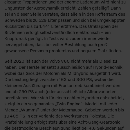
elegante Proportionen und der enorme Laderaum wird nicht zu
Ungunsten der Aerodynamik erreicht. Zahlen gefällig? Dann
sei an dieser Stelle verraten, dass allein in den Kofferraum des
Schweden bis zu 529 Liter passen und sich bei umgeklappten
Rücksitzen bis zu 1.441 Liter eröffnen. Das Umklappen der
Sitzlehnen erfolgt selbstverständlich elektronisch – ein
Knopfdruck genügt. In Tests wird zudem immer wieder
hervorgehoben, dass bei voller Bestuhlung auch groß
gewachsene Personen problemlos und bequem Platz finden.
Seit 2020 ist auch der Volvo V60 nicht mehr als Diesel zu
haben. Der Hersteller setzt ausschließlich auf Hybrid-Technik,
wobei das Gros der Motoren als Mildhybrid ausgeführt wird.
Die Leistung liegt zwischen 163 und 300 PS, wobei die
kleineren Ausführungen mit Frontantrieb kombiniert werden
und ab 250 PS auch (oder ausschließlich) Allradvarianten
bereitstehen. Wer sich für einen echten Hybriden entscheidet,
steigt in ein so genanntes „Twin Engine“- Modell mit jeder
Menge „Wumms“ unter der Motorhaube. Geboten werden bis
zu 405 PS in der Variante des Werkstuners Polestar. Die
Krafteinteilung erfolgt stets über eine Acht-Gang-Geartronic,
die bestmögliche Beschleunigung liegt bei 4,6 Sekunden auf