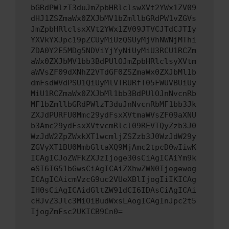
bGRdPWlzT3duJmZpbHRlclswXVt2YWx1ZV09
dHJ1ZSZmaWx0ZXJbMV1bZmllbGRdPW1vZGVs
JmZpbHRlclsxXVt2YWx1ZV09JTVCJTdCJTIy
YXVkYXJpc19pZCUyMiUzQSUyMjVhNWNjMThi
ZDA0Y2E5MDg5NDViYjYyNiUyMiU3RCU1RCZm
aWx0ZXJbMV1bb3BdPUlOJmZpbHRlclsyXVtm
aWVsZF09dXNhZ2VTdGF0ZSZmaWx0ZXJbMl1b
dmFsdWVdPSU1QiUyMlVTRURfT05FWUVBUiUy
MiU1RCZmaWx0ZXJbMl1bb3BdPUlOJnNvcnRb
MF1bZmllbGRdPWlzT3duJnNvcnRbMF1bb3Jk
ZXJdPURFU0Mmc29ydFsxXVtmaWVsZF09aXNU
b3Amc29ydFsxXVtvcmRlcl09REVTQyZzb3J0
WzJdW2ZpZWxkXT1wcmljZSZzb3J0WzJdW29y
ZGVyXT1BU0MmbGltaXQ9MjAmc2tpcD0wIiwK
ICAgICJoZWFkZXJzIjoge30sCiAgICAiYm9k
eSI6IG51bGwsCiAgICAiZXhwZWN0Ijogewog
ICAgICAicmVzcG9uc2VUeXBlIjogIiIKICAg
IH0sCiAgICAidGltZW91dCI6IDAsCiAgICAi
cHJvZ3Jlc3MiOiBudWxsLAogICAgInJpc2t5
IjogZmFsc2UKICB9Cn0=