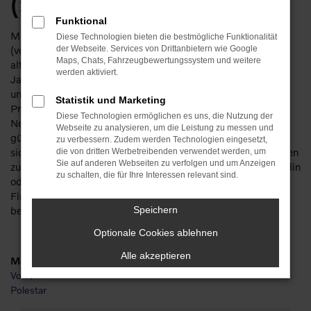
(Saale)
Funktional
Manchmal fällt die Entscheidung zwischen einem
Diese Technologien bieten die bestmögliche Funktionalität
(vermeintlich teuren) Neuwagen und einem (vermeintlich
der Webseite. Services von Drittanbietern wie Google
Maps, Chats, Fahrzeugbewertungssystem und weitere
alten) Gebrauchten schwer. Mit einem Volvo V60
werden aktiviert.
Jahreswagen für Halle (Saale) umgehen Sie dieses Problem
und erhalten in allen Bereichen das perfekte Fahrzeug.
Statistik und Marketing
Preislich heben sich Volvo V60 Jahreswagen deutlich von
Diese Technologien ermöglichen es uns, die Nutzung der
Neuwagen ab und spielen voll und ganz in der Liga der
Webseite zu analysieren, um die Leistung zu messen und
günstigen Gebrauchten. Wir sorgen dafür, dass Sie ganz
zu verbessern. Zudem werden Technologien eingesetzt,
sicher nicht tief in die Tasche greifen müssen und bieten Ihnen
die von dritten Werbetreibenden verwendet werden, um
Sie auf anderen Webseiten zu verfolgen und um Anzeigen
zudem erstklassige Qualität. Natürlich stehen Ihnen als Kundin
zu schalten, die für Ihre Interessen relevant sind.
oder Kunde aus Halle (Saale) auch unsere cleveren
Finanzierungsangebote zur Verfügung und Sie zahlen in
bequemen monatlichen Raten.
Speichern
Optionale Cookies ablehnen
Alle akzeptieren
Marken
Volvo
Polestar