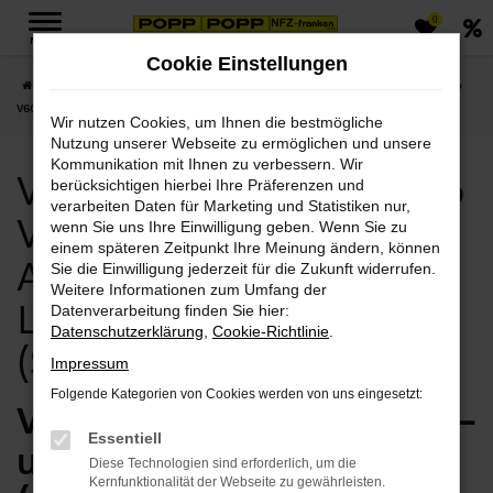
0
Zum
MENÜ
Hauptinhalt
Cookie Einstellungen
springen
Startseite
Halle (Saale)
Volvo
Volvo V60
Volvo Halle (Saale), Volvo
V60 Jahreswagen Angebote mit Lieferservice nach Halle (Saale)
Wir nutzen Cookies, um Ihnen die bestmögliche
Nutzung unserer Webseite zu ermöglichen und unsere
Kommunikation mit Ihnen zu verbessern. Wir
Volvo Halle (Saale), Volvo
berücksichtigen hierbei Ihre Präferenzen und
verarbeiten Daten für Marketing und Statistiken nur,
V60 Jahreswagen
wenn Sie uns Ihre Einwilligung geben. Wenn Sie zu
einem späteren Zeitpunkt Ihre Meinung ändern, können
Angebote mit
Sie die Einwilligung jederzeit für die Zukunft widerrufen.
Weitere Informationen zum Umfang der
Lieferservice nach Halle
Datenverarbeitung finden Sie hier:
Datenschutzerklärung
,
Cookie-Richtlinie
.
(Saale)
Impressum
Folgende Kategorien von Cookies werden von uns eingesetzt:
Volvo V60 Jahreswagen –
Essentiell
unser Tipp für Halle
Diese Technologien sind erforderlich, um die
Kernfunktionalität der Webseite zu gewährleisten.