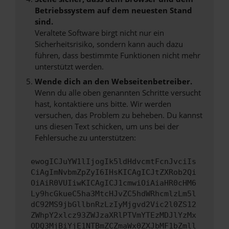
Betriebssystem auf dem neuesten Stand
sind.
Veraltete Software birgt nicht nur ein
Sicherheitsrisiko, sondern kann auch dazu
führen, dass bestimmte Funktionen nicht mehr
unterstützt werden.
Wende dich an den Webseitenbetreiber.
Wenn du alle oben genannten Schritte versucht
hast, kontaktiere uns bitte. Wir werden
versuchen, das Problem zu beheben. Du kannst
uns diesen Text schicken, um uns bei der
Fehlersuche zu unterstützen:
ewogICJuYW1lIjogIk5ldHdvcmtFcnJvciIs
CiAgImNvbmZpZyI6IHsKICAgICJtZXRob2Qi
OiAiR0VUIiwKICAgICJ1cmwiOiAiaHR0cHM6
Ly9hcGkueC5ha3MtcHJvZC5hdWRhcmlzLm5l
dC92MS9jbGllbnRzLzIyMjgvd2Vic2l0ZS12
ZWhpY2xlcz93ZWJzaXRlPTVmYTEzMDJlYzMx
ODQ3MjBiYjE1NTBmZCZmaWx0ZXJbMF1bZmll