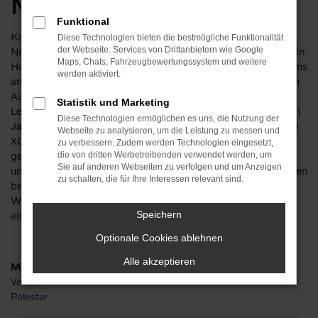
Neuwagen
Funktional
Kaum zu toppen und doch erschwinglich. Ein Volvo XC40
Diese Technologien bieten die bestmögliche Funktionalität
Neuwagen ist die perfekte Wahl, wenn es um den Autokauf in
der Webseite. Services von Drittanbietern wie Google
Maps, Chats, Fahrzeugbewertungssystem und weitere
Halle (Saale) geht. Wer sich dieses Fahrzeug gönnt, ist bei uns
werden aktiviert.
an der besten Adresse. Auf Basis von mehr als 110 Jahren im
Automobilbereich beraten wir kompetent und mit viel
Statistik und Marketing
Leidenschaft für Fahrzeuge. Des Weiteren sind wir seit vielen
Diese Technologien ermöglichen es uns, die Nutzung der
Jahren Vertragshändler und entsprechend Experten für Volvo
Webseite zu analysieren, um die Leistung zu messen und
XC40 Neuwagen. Kundinnen und Kunden aus Halle (Saale)
zu verbessern. Zudem werden Technologien eingesetzt,
gelagen seit vielen Jahren zu uns und erfreuen sich an
die von dritten Werbetreibenden verwendet werden, um
Sie auf anderen Webseiten zu verfolgen und um Anzeigen
unserem herausragenden Service. Natürlich kommen wir Ihnen
zu schalten, die für Ihre Interessen relevant sind.
beim Volvo XC40 Neuwagen auch preislich gern entgegen.
Wie wäre es beispielsweise mit einer Finanzierung oder
einem Leasingangebot? Bei uns kein Problem.
Speichern
Optionale Cookies ablehnen
Alle akzeptieren
Marken
Volvo
Polestar