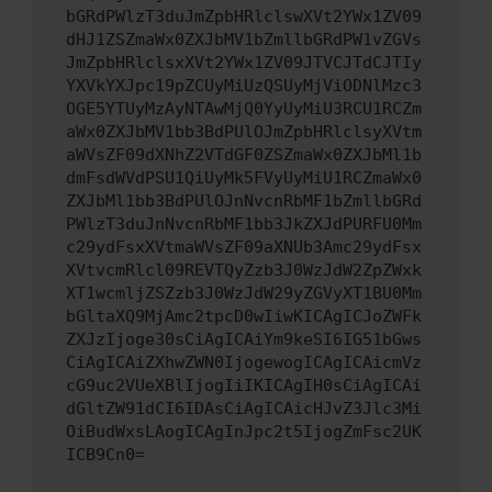
bGRdPWlzT3duJmZpbHRlclswXVt2YWx1ZV09
dHJ1ZSZmaWx0ZXJbMV1bZmllbGRdPW1vZGVs
JmZpbHRlclsxXVt2YWx1ZV09JTVCJTdCJTIy
YXVkYXJpc19pZCUyMiUzQSUyMjViODNlMzc3
OGE5YTUyMzAyNTAwMjQ0YyUyMiU3RCU1RCZm
aWx0ZXJbMV1bb3BdPUlOJmZpbHRlclsyXVtm
aWVsZF09dXNhZ2VTdGF0ZSZmaWx0ZXJbMl1b
dmFsdWVdPSU1QiUyMk5FVyUyMiU1RCZmaWx0
ZXJbMl1bb3BdPUlOJnNvcnRbMF1bZmllbGRd
PWlzT3duJnNvcnRbMF1bb3JkZXJdPURFU0Mm
c29ydFsxXVtmaWVsZF09aXNUb3Amc29ydFsx
XVtvcmRlcl09REVTQyZzb3J0WzJdW2ZpZWxk
XT1wcmljZSZzb3J0WzJdW29yZGVyXT1BU0Mm
bGltaXQ9MjAmc2tpcD0wIiwKICAgICJoZWFk
ZXJzIjoge30sCiAgICAiYm9keSI6IG51bGws
CiAgICAiZXhwZWN0IjogewogICAgICAicmVz
cG9uc2VUeXBlIjogIiIKICAgIH0sCiAgICAi
dGltZW91dCI6IDAsCiAgICAicHJvZ3Jlc3Mi
OiBudWxsLAogICAgInJpc2t5IjogZmFsc2UK
ICB9Cn0=