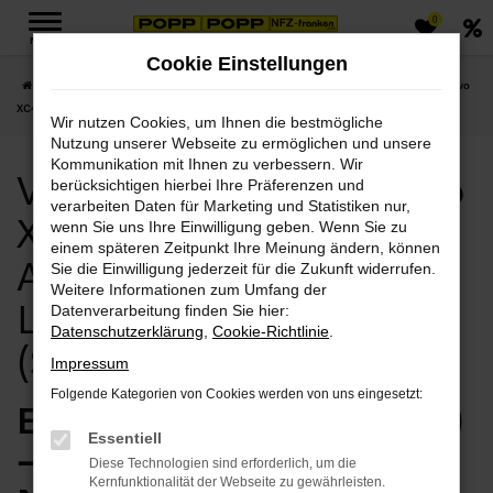
0
Zum
MENÜ
Hauptinhalt
Cookie Einstellungen
springen
Startseite
Halle (Saale)
Volvo
Volvo XC40
Volvo Halle (Saale), Volvo
XC40 Neuwagen Angebote mit Lieferservice nach Halle (Saale)
Wir nutzen Cookies, um Ihnen die bestmögliche
Nutzung unserer Webseite zu ermöglichen und unsere
Kommunikation mit Ihnen zu verbessern. Wir
Volvo Halle (Saale), Volvo
berücksichtigen hierbei Ihre Präferenzen und
verarbeiten Daten für Marketing und Statistiken nur,
XC40 Neuwagen
wenn Sie uns Ihre Einwilligung geben. Wenn Sie zu
einem späteren Zeitpunkt Ihre Meinung ändern, können
Angebote mit
Sie die Einwilligung jederzeit für die Zukunft widerrufen.
Weitere Informationen zum Umfang der
Lieferservice nach Halle
Datenverarbeitung finden Sie hier:
Datenschutzerklärung
,
Cookie-Richtlinie
.
(Saale)
Impressum
Folgende Kategorien von Cookies werden von uns eingesetzt:
Exzellent für Halle (Saale)
Essentiell
– der Volvo XC40
Diese Technologien sind erforderlich, um die
Kernfunktionalität der Webseite zu gewährleisten.