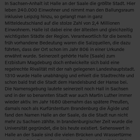
In Sachsen-Anhalt ist Halle an der Saale die größte Stadt. Hier
leben 240.000 Einwohner und nimmt man den Ballungsraum
inklusive Leipzig hinzu, so gelangt man in ganz
Mitteldeutschland auf die stolze Zahl von 2,4 Millionen
Einwohnern. Halle ist dabei eine der ältesten und gleichzeitig
wichtigsten Städte der Region. Verantwortlich für die bereits
früh vorhandene Bedeutung waren die Salzquellen, die dazu
führten, dass der Ort schon im Jahr 806 in einer Urkunde
erwähnt wurde. Seinerzeit gehörte Halle (Saale) zum
Erzbistum Magdeburg doch entwickelte sich bald eine
regelrechte Rivalität mit der nah gelegenen Landeshauptstadt.
1310 wurde Halle unabhängig und erhielt die Stadtrechte und
schon bald trat die Stadt dem Handelsbund der Hanse bei.
Die Namensgebung lautete seinerzeit noch Hall in Sachsen
und in der so benannten Stadt war auch Martin Luther immer
wieder aktiv. Im Jahr 1680 übernahm das spätere Preußen,
damals noch als Kurfürstentum Brandenburg die Ägide und
fand den Namen Halle an der Saale, da die Stadt nun nicht
mehr zu Sachsen zählte. In brandenburgischer Zeit wurde die
Universität gegründet, die bis heute existiert. Sehenswert in
Halle an der Saale sind die vielen Brücken und Wassertürme