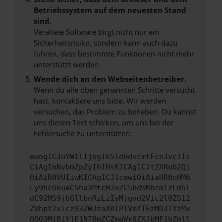
Betriebssystem auf dem neuesten Stand
sind.
Veraltete Software birgt nicht nur ein
Sicherheitsrisiko, sondern kann auch dazu
führen, dass bestimmte Funktionen nicht mehr
unterstützt werden.
Wende dich an den Webseitenbetreiber.
Wenn du alle oben genannten Schritte versucht
hast, kontaktiere uns bitte. Wir werden
versuchen, das Problem zu beheben. Du kannst
uns diesen Text schicken, um uns bei der
Fehlersuche zu unterstützen:
ewogICJuYW1lIjogIk5ldHdvcmtFcnJvciIs
CiAgImNvbmZpZyI6IHsKICAgICJtZXRob2Qi
OiAiR0VUIiwKICAgICJ1cmwiOiAiaHR0cHM6
Ly9hcGkueC5ha3MtcHJvZC5hdWRhcmlzLm5l
dC92MS9jbGllbnRzLzIyMjgvd2Vic2l0ZS12
ZWhpY2xlcz93ZWJzaXRlPTVmYTEzMDJlYzMx
ODQ3MjBiYjE1NTBmZCZmaWx0ZXJbMF1bZmll