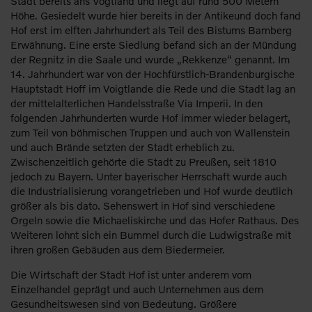
Stadt bereits ans Vogtland und liegt auf rund 500 Metern
Höhe. Gesiedelt wurde hier bereits in der Antikeund doch fand
Hof erst im elften Jahrhundert als Teil des Bistums Bamberg
Erwähnung. Eine erste Siedlung befand sich an der Mündung
der Regnitz in die Saale und wurde „Rekkenze“ genannt. Im
14. Jahrhundert war von der Hochfürstlich-Brandenburgische
Hauptstadt Hoff im Voigtlande die Rede und die Stadt lag an
der mittelalterlichen Handelsstraße Via Imperii. In den
folgenden Jahrhunderten wurde Hof immer wieder belagert,
zum Teil von böhmischen Truppen und auch von Wallenstein
und auch Brände setzten der Stadt erheblich zu.
Zwischenzeitlich gehörte die Stadt zu Preußen, seit 1810
jedoch zu Bayern. Unter bayerischer Herrschaft wurde auch
die Industrialisierung vorangetrieben und Hof wurde deutlich
größer als bis dato. Sehenswert in Hof sind verschiedene
Orgeln sowie die Michaeliskirche und das Hofer Rathaus. Des
Weiteren lohnt sich ein Bummel durch die Ludwigstraße mit
ihren großen Gebäuden aus dem Biedermeier.
Die Wirtschaft der Stadt Hof ist unter anderem vom
Einzelhandel geprägt und auch Unternehmen aus dem
Gesundheitswesen sind von Bedeutung. Größere