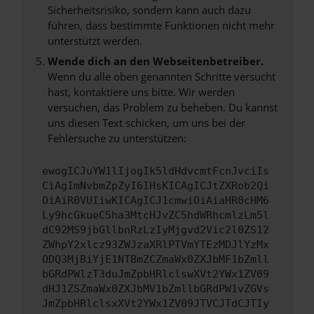
Sicherheitsrisiko, sondern kann auch dazu
führen, dass bestimmte Funktionen nicht mehr
unterstützt werden.
Wende dich an den Webseitenbetreiber.
Wenn du alle oben genannten Schritte versucht
hast, kontaktiere uns bitte. Wir werden
versuchen, das Problem zu beheben. Du kannst
uns diesen Text schicken, um uns bei der
Fehlersuche zu unterstützen:
ewogICJuYW1lIjogIk5ldHdvcmtFcnJvciIs
CiAgImNvbmZpZyI6IHsKICAgICJtZXRob2Qi
OiAiR0VUIiwKICAgICJ1cmwiOiAiaHR0cHM6
Ly9hcGkueC5ha3MtcHJvZC5hdWRhcmlzLm5l
dC92MS9jbGllbnRzLzIyMjgvd2Vic2l0ZS12
ZWhpY2xlcz93ZWJzaXRlPTVmYTEzMDJlYzMx
ODQ3MjBiYjE1NTBmZCZmaWx0ZXJbMF1bZmll
bGRdPWlzT3duJmZpbHRlclswXVt2YWx1ZV09
dHJ1ZSZmaWx0ZXJbMV1bZmllbGRdPW1vZGVs
JmZpbHRlclsxXVt2YWx1ZV09JTVCJTdCJTIy