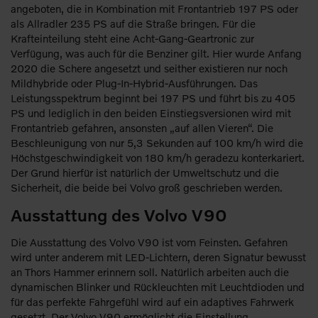
angeboten, die in Kombination mit Frontantrieb 197 PS oder
als Allradler 235 PS auf die Straße bringen. Für die
Krafteinteilung steht eine Acht-Gang-Geartronic zur
Verfügung, was auch für die Benziner gilt. Hier wurde Anfang
2020 die Schere angesetzt und seither existieren nur noch
Mildhybride oder Plug-In-Hybrid-Ausführungen. Das
Leistungsspektrum beginnt bei 197 PS und führt bis zu 405
PS und lediglich in den beiden Einstiegsversionen wird mit
Frontantrieb gefahren, ansonsten „auf allen Vieren“. Die
Beschleunigung von nur 5,3 Sekunden auf 100 km/h wird die
Höchstgeschwindigkeit von 180 km/h geradezu konterkariert.
Der Grund hierfür ist natürlich der Umweltschutz und die
Sicherheit, die beide bei Volvo groß geschrieben werden.
Ausstattung des Volvo V90
Die Ausstattung des Volvo V90 ist vom Feinsten. Gefahren
wird unter anderem mit LED-Lichtern, deren Signatur bewusst
an Thors Hammer erinnern soll. Natürlich arbeiten auch die
dynamischen Blinker und Rückleuchten mit Leuchtdioden und
für das perfekte Fahrgefühl wird auf ein adaptives Fahrwerk
gesetzt. Der Volvo V90 ermöglicht die Einstellung