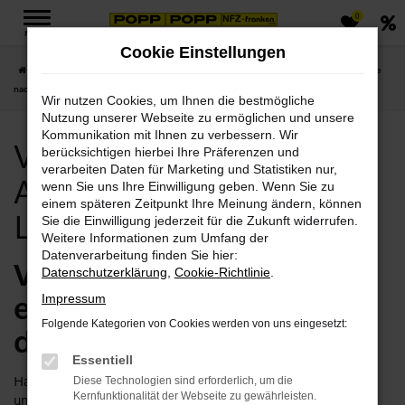
0
Zum
MENÜ
Hauptinhalt
Cookie Einstellungen
springen
Startseite
Hof
Volvo
Volvo Hof, Volvo V90 Angebote mit Lieferservice
nach Hof
Wir nutzen Cookies, um Ihnen die bestmögliche
Nutzung unserer Webseite zu ermöglichen und unsere
Kommunikation mit Ihnen zu verbessern. Wir
Volvo Hof, Volvo V90
berücksichtigen hierbei Ihre Präferenzen und
verarbeiten Daten für Marketing und Statistiken nur,
Angebote mit
wenn Sie uns Ihre Einwilligung geben. Wenn Sie zu
einem späteren Zeitpunkt Ihre Meinung ändern, können
Lieferservice nach Hof
Sie die Einwilligung jederzeit für die Zukunft widerrufen.
Weitere Informationen zum Umfang der
Datenverarbeitung finden Sie hier:
Volvo V90 in Hof – jetzt
Datenschutzerklärung
,
Cookie-Richtlinie
.
einsteigen und
Impressum
Folgende Kategorien von Cookies werden von uns eingesetzt:
durchstarten
Essentiell
Haben Sie Lust, schon bald in Ihrem Volvo V90 in Hof
Diese Technologien sind erforderlich, um die
Kernfunktionalität der Webseite zu gewährleisten.
unterwegs zu sein? Dann lassen Sie uns gemeinsam daran