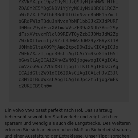
YXVkYXJpc19pZCUyMiUzQSUyMjVhNWNjMThi
ZDA0Y2E5MDg5NDViYjYyMCUyMiU3RCU1RCZm
aWx0ZXJbMV1bb3BdPUlOJnNvcnRbMF1bZmll
bGRdPWlzT3duJnNvcnRbMF1bb3JkZXJdPURF
U0Mmc29ydFsxXVtmaWVsZF09aXNUb3Amc29y
dFsxXVtvcmRlcl09REVTQyZzb3J0WzJdW2Zp
ZWxkXT1wcmljZSZzb3J0WzJdW29yZGVyXT1B
U0MmbGltaXQ9MjAmc2tpcD0wIiwKICAgICJo
ZWFkZXJzIjoge30sCiAgICAiYm9keSI6IG51
bGwsCiAgICAiZXhwZWN0IjogewogICAgICAi
cmVzcG9uc2VUeXBlIjogIiIKICAgIH0sCiAg
ICAidGltZW91dCI6IDAsCiAgICAicHJvZ3Jl
c3MiOiBudWxsLAogICAgInJpc2t5IjogZmFs
c2UKICB9Cn0=
Ein Volvo V90 passt perfekt nach Hof. Das Fahrzeug
beherrscht sowohl den Stadtverkehr und zeigt sich hier
sparsam und wendig als auch die Langstrecke. Des Weiteren
erfreuen Sie sich an einem hohen Maß an Sicherheitsfeatures
und einer Ausstattung der Extraklasse. Unser Tipp: sprechen