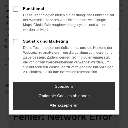
„arbeiten“. Keine Sorge: wir verfügen über eine Erfahrung von
Funktional
mehr als 110 Jahren im Automobilbereich und haben schon so
Diese Technologien bieten die bestmögliche Funktionalität
manchen Traum erfüllt. So werden auch Sie staunen, wie
der Webseite. Services von Drittanbietern wie Google
günstig ein Volvo V90 für Hof zu haben ist und wie viele
Maps, Chats, Fahrzeugbewertungssystem und weitere
unterschiedliche Möglichkeiten existieren. Die Rede ist unter
werden aktiviert.
anderem von einem Neuwagen. Oder einem
Gebrauchtfahrzeug, einem Jahreswagen, einer
Statistik und Marketing
Tageszulassung. Die Ideen gehen uns nicht aus und unser Ziel
Diese Technologien ermöglichen es uns, die Nutzung der
ist Ihre Mobilität in Hof. Dass der Volvo V90 hierfür eines der
Webseite zu analysieren, um die Leistung zu messen und
zu verbessern. Zudem werden Technologien eingesetzt,
am Besten geeigneten Fahrzeuge ist, braucht hoffentlich nicht
die von dritten Werbetreibenden verwendet werden, um
zusätzlich erwähnt zu werden.
Sie auf anderen Webseiten zu verfolgen und um Anzeigen
zu schalten, die für Ihre Interessen relevant sind.
Kategorie
Speichern
Volvo V90 Gebrauchtwagen Hof
Optionale Cookies ablehnen
Alle akzeptieren
Fehler: Network Error