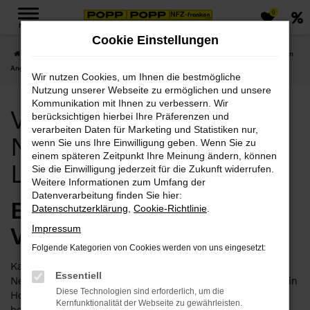
0
Zum
MENÜ
Hauptinhalt
Cookie Einstellungen
springen
Startseite
Hof
Volvo
Volvo XC60
Volvo Hof, Volvo XC60 Neuwagen
Angebote mit Lieferservice nach Hof
Wir nutzen Cookies, um Ihnen die bestmögliche
Nutzung unserer Webseite zu ermöglichen und unsere
Kommunikation mit Ihnen zu verbessern. Wir
Volvo Hof, Volvo XC60
berücksichtigen hierbei Ihre Präferenzen und
verarbeiten Daten für Marketing und Statistiken nur,
Neuwagen Angebote mit
wenn Sie uns Ihre Einwilligung geben. Wenn Sie zu
einem späteren Zeitpunkt Ihre Meinung ändern, können
Lieferservice nach Hof
Sie die Einwilligung jederzeit für die Zukunft widerrufen.
Weitere Informationen zum Umfang der
Datenverarbeitung finden Sie hier:
Exzellent für Hof – der
Datenschutzerklärung
,
Cookie-Richtlinie
.
Volvo XC60 Neuwagen
Impressum
Folgende Kategorien von Cookies werden von uns eingesetzt:
Kaum zu toppen und doch erschwinglich. Ein Volvo XC60
Essentiell
Neuwagen ist die perfekte Wahl, wenn es um den Autokauf in
Diese Technologien sind erforderlich, um die
Hof geht. Wer sich dieses Fahrzeug gönnt, ist bei uns an der
Kernfunktionalität der Webseite zu gewährleisten.
besten Adresse. Auf Basis von mehr als 110 Jahren im