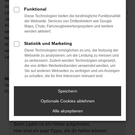
Automobilbereich beraten wir kompetent und mit viel
Funktional
Leidenschaft für Fahrzeuge. Des Weiteren sind wir seit vielen
Diese Technologien bieten die bestmögliche Funktionalität
Jahren Vertragshändler und entsprechend Experten für Volvo
der Webseite. Services von Drittanbietern wie Google
XC60 Neuwagen. Kundinnen und Kunden aus Hof gelagen
Maps, Chats, Fahrzeugbewertungssystem und weitere
seit vielen Jahren zu uns und erfreuen sich an unserem
werden aktiviert.
herausragenden Service. Natürlich kommen wir Ihnen beim
Statistik und Marketing
Volvo XC60 Neuwagen auch preislich gern entgegen. Wie
wäre es beispielsweise mit einer Finanzierung oder einem
Diese Technologien ermöglichen es uns, die Nutzung der
Webseite zu analysieren, um die Leistung zu messen und
Leasingangebot? Bei uns kein Problem.
zu verbessern. Zudem werden Technologien eingesetzt,
die von dritten Werbetreibenden verwendet werden, um
Sie auf anderen Webseiten zu verfolgen und um Anzeigen
zu schalten, die für Ihre Interessen relevant sind.
Marken
Volvo
Polestar
Speichern
Optionale Cookies ablehnen
Fehler: Network Error
Alle akzeptieren
Beim Laden ist ein Fehler aufgetreten.
Hier sind ein paar Tipps, die dir helfen können: