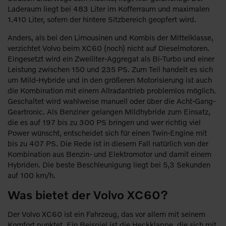
Laderaum liegt bei 483 Liter im Kofferraum und maximalen
1.410 Liter, sofern der hintere Sitzbereich geopfert wird.
Anders, als bei den Limousinen und Kombis der Mittelklasse,
verzichtet Volvo beim XC60 (noch) nicht auf Dieselmotoren.
Eingesetzt wird ein Zweiliter-Aggregat als Bi-Turbo und einer
Leistung zwischen 150 und 235 PS. Zum Teil handelt es sich
um Mild-Hybride und in den größeren Motorisierung ist auch
die Kombination mit einem Allradantrieb problemlos möglich.
Geschaltet wird wahlweise manuell oder über die Acht-Gang-
Geartronic. Als Benziner gelangen Mildhybride zum Einsatz,
die es auf 197 bis zu 300 PS bringen und wer richtig viel
Power wünscht, entscheidet sich für einen Twin-Engine mit
bis zu 407 PS. Die Rede ist in diesem Fall natürlich von der
Kombination aus Benzin- und Elektromotor und damit einem
Hybriden. Die beste Beschleunigung liegt bei 5,3 Sekunden
auf 100 km/h.
Was bietet der Volvo XC60?
Der Volvo XC60 ist ein Fahrzeug, das vor allem mit seinem
Komfort punktet. Ein Beispiel ist die Heckklappe, die sich mit