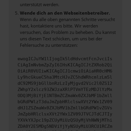
unterstützt werden.
Wende dich an den Webseitenbetreiber.
Wenn du alle oben genannten Schritte versucht
hast, kontaktiere uns bitte. Wir werden
versuchen, das Problem zu beheben. Du kannst
uns diesen Text schicken, um uns bei der
Fehlersuche zu unterstützen:
ewogICJuYW1lIjogIk5ldHdvcmtFcnJvciIs
CiAgImNvbmZpZyI6IHsKICAgICJtZXRob2Qi
OiAiR0VUIiwKICAgICJ1cmwiOiAiaHR0cHM6
Ly9hcGkueC5ha3MtcHJvZC5hdWRhcmlzLm5l
dC92MS9jbGllbnRzLzIyMjgvd2Vic2l0ZS12
ZWhpY2xlcz93ZWJzaXRlPTVmYTEzMDJlYzMx
ODQ3MjBiYjE1NTBmZCZmaWx0ZXJbMF1bZmll
bGRdPWlzT3duJmZpbHRlclswXVt2YWx1ZV09
dHJ1ZSZmaWx0ZXJbMV1bZmllbGRdPW1vZGVs
JmZpbHRlclsxXVt2YWx1ZV09JTVCJTdCJTIy
YXVkYXJpc19pZCUyMiUzQSUyMjVhNWNjMThi
ZDA0Y2E5MDg5NDViYjYyNSUyMiU3RCU1RCZm