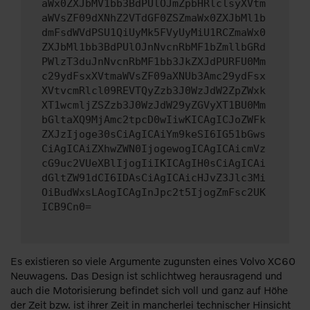
aWx0ZXJbMV1bb3BdPUlOJmZpbHRlclsyXVtm
aWVsZF09dXNhZ2VTdGF0ZSZmaWx0ZXJbMl1b
dmFsdWVdPSU1QiUyMk5FVyUyMiU1RCZmaWx0
ZXJbMl1bb3BdPUlOJnNvcnRbMF1bZmllbGRd
PWlzT3duJnNvcnRbMF1bb3JkZXJdPURFU0Mm
c29ydFsxXVtmaWVsZF09aXNUb3Amc29ydFsx
XVtvcmRlcl09REVTQyZzb3J0WzJdW2ZpZWxk
XT1wcmljZSZzb3J0WzJdW29yZGVyXT1BU0Mm
bGltaXQ9MjAmc2tpcD0wIiwKICAgICJoZWFk
ZXJzIjoge30sCiAgICAiYm9keSI6IG51bGws
CiAgICAiZXhwZWN0IjogewogICAgICAicmVz
cG9uc2VUeXBlIjogIiIKICAgIH0sCiAgICAi
dGltZW91dCI6IDAsCiAgICAicHJvZ3Jlc3Mi
OiBudWxsLAogICAgInJpc2t5IjogZmFsc2UK
ICB9Cn0=
Es existieren so viele Argumente zugunsten eines Volvo XC60
Neuwagens. Das Design ist schlichtweg herausragend und
auch die Motorisierung befindet sich voll und ganz auf Höhe
der Zeit bzw. ist ihrer Zeit in mancherlei technischer Hinsicht