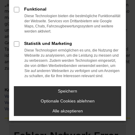
„arbeiten“. Keine Sorge: wir verfügen über eine Erfahrung von
Funktional
mehr als 110 Jahren im Automobilbereich und haben schon so
Diese Technologien bieten die bestmögliche Funktionalität
manchen Traum erfüllt. So werden auch Sie staunen, wie
der Webseite. Services von Drittanbietern wie Google
günstig ein Volvo XC90 für Hof zu haben ist und wie viele
Maps, Chats, Fahrzeugbewertungssystem und weitere
unterschiedliche Möglichkeiten existieren. Die Rede ist unter
werden aktiviert.
anderem von einem Neuwagen. Oder einem
Gebrauchtfahrzeug, einem Jahreswagen, einer
Statistik und Marketing
Tageszulassung. Die Ideen gehen uns nicht aus und unser Ziel
Diese Technologien ermöglichen es uns, die Nutzung der
ist Ihre Mobilität in Hof. Dass der Volvo XC90 hierfür eines der
Webseite zu analysieren, um die Leistung zu messen und
zu verbessern. Zudem werden Technologien eingesetzt,
am Besten geeigneten Fahrzeuge ist, braucht hoffentlich nicht
die von dritten Werbetreibenden verwendet werden, um
zusätzlich erwähnt zu werden.
Sie auf anderen Webseiten zu verfolgen und um Anzeigen
zu schalten, die für Ihre Interessen relevant sind.
Kategorie
Speichern
Volvo XC90 Gebrauchtwagen Hof
Optionale Cookies ablehnen
Volvo XC90 Neuwagen Hof
Volvo XC90 Hof
Alle akzeptieren