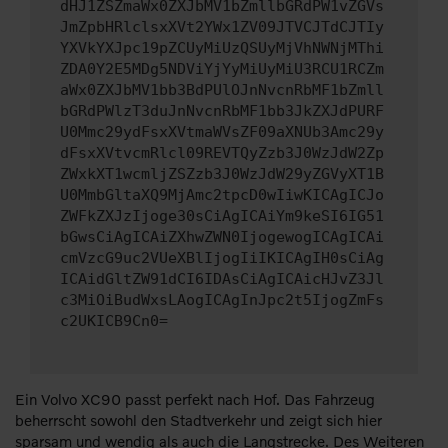
dHJ1ZSZmaWx0ZXJbMV1bZmllbGRdPW1vZGVs
JmZpbHRlclsxXVt2YWx1ZV09JTVCJTdCJTIy
YXVkYXJpc19pZCUyMiUzQSUyMjVhNWNjMThi
ZDA0Y2E5MDg5NDViYjYyMiUyMiU3RCU1RCZm
aWx0ZXJbMV1bb3BdPUlOJnNvcnRbMF1bZmll
bGRdPWlzT3duJnNvcnRbMF1bb3JkZXJdPURF
U0Mmc29ydFsxXVtmaWVsZF09aXNUb3Amc29y
dFsxXVtvcmRlcl09REVTQyZzb3J0WzJdW2Zp
ZWxkXT1wcmljZSZzb3J0WzJdW29yZGVyXT1B
U0MmbGltaXQ9MjAmc2tpcD0wIiwKICAgICJo
ZWFkZXJzIjoge30sCiAgICAiYm9keSI6IG51
bGwsCiAgICAiZXhwZWN0IjogewogICAgICAi
cmVzcG9uc2VUeXBlIjogIiIKICAgIH0sCiAg
ICAidGltZW91dCI6IDAsCiAgICAicHJvZ3Jl
c3MiOiBudWxsLAogICAgInJpc2t5IjogZmFs
c2UKICB9Cn0=
Ein Volvo XC90 passt perfekt nach Hof. Das Fahrzeug
beherrscht sowohl den Stadtverkehr und zeigt sich hier
sparsam und wendig als auch die Langstrecke. Des Weiteren