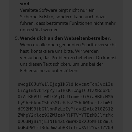
sind.
Veraltete Software birgt nicht nur ein
Sicherheitsrisiko, sondern kann auch dazu
führen, dass bestimmte Funktionen nicht mehr
unterstützt werden.
Wende dich an den Webseitenbetreiber.
Wenn du alle oben genannten Schritte versucht
hast, kontaktiere uns bitte. Wir werden
versuchen, das Problem zu beheben. Du kannst
uns diesen Text schicken, um uns bei der
Fehlersuche zu unterstützen:
ewogICJuYW1lIjogIk5ldHdvcmtFcnJvciIs
CiAgImNvbmZpZyI6IHsKICAgICJtZXRob2Qi
OiAiR0VUIiwKICAgICJ1cmwiOiAiaHR0cHM6
Ly9hcGkueC5ha3MtcHJvZC5hdWRhcmlzLm5l
dC92MS9jbGllbnRzLzIyMjgvd2Vic2l0ZS12
ZWhpY2xlcz93ZWJzaXRlPTVmYTEzMDJlYzMx
ODQ3MjBiYjE1NTBmZCZmaWx0ZXJbMF1bZmll
bGRdPWlzT3duJmZpbHRlclswXVt2YWx1ZV09