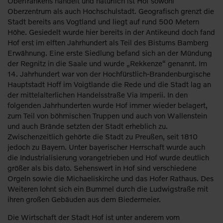
Oberfrankens handelt und natürlich ist Hof sowohl
Oberzentrum als auch Hochschulstadt. Geografisch grenzt die
Stadt bereits ans Vogtland und liegt auf rund 500 Metern
Höhe. Gesiedelt wurde hier bereits in der Antikeund doch fand
Hof erst im elften Jahrhundert als Teil des Bistums Bamberg
Erwähnung. Eine erste Siedlung befand sich an der Mündung
der Regnitz in die Saale und wurde „Rekkenze“ genannt. Im
14. Jahrhundert war von der Hochfürstlich-Brandenburgische
Hauptstadt Hoff im Voigtlande die Rede und die Stadt lag an
der mittelalterlichen Handelsstraße Via Imperii. In den
folgenden Jahrhunderten wurde Hof immer wieder belagert,
zum Teil von böhmischen Truppen und auch von Wallenstein
und auch Brände setzten der Stadt erheblich zu.
Zwischenzeitlich gehörte die Stadt zu Preußen, seit 1810
jedoch zu Bayern. Unter bayerischer Herrschaft wurde auch
die Industrialisierung vorangetrieben und Hof wurde deutlich
größer als bis dato. Sehenswert in Hof sind verschiedene
Orgeln sowie die Michaeliskirche und das Hofer Rathaus. Des
Weiteren lohnt sich ein Bummel durch die Ludwigstraße mit
ihren großen Gebäuden aus dem Biedermeier.
Die Wirtschaft der Stadt Hof ist unter anderem vom