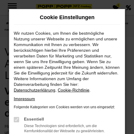
0
Zum
MENÜ
Hauptinhalt
Cookie Einstellungen
springen
Startseite
Hof
Volvo
Volvo Hof, Volvo XC90 Angebote mit Lieferservice
nach Hof
Wir nutzen Cookies, um Ihnen die bestmögliche
Nutzung unserer Webseite zu ermöglichen und unsere
Kommunikation mit Ihnen zu verbessern. Wir
Volvo Hof, Volvo XC90
berücksichtigen hierbei Ihre Präferenzen und
verarbeiten Daten für Marketing und Statistiken nur,
Angebote mit
wenn Sie uns Ihre Einwilligung geben. Wenn Sie zu
einem späteren Zeitpunkt Ihre Meinung ändern, können
Lieferservice nach Hof
Sie die Einwilligung jederzeit für die Zukunft widerrufen.
Weitere Informationen zum Umfang der
Datenverarbeitung finden Sie hier:
Volvo XC90 in Hof – jetzt
Datenschutzerklärung
,
Cookie-Richtlinie
.
einsteigen und
Impressum
Folgende Kategorien von Cookies werden von uns eingesetzt:
durchstarten
Essentiell
Haben Sie Lust, schon bald in Ihrem Volvo XC90 in Hof
Diese Technologien sind erforderlich, um die
Kernfunktionalität der Webseite zu gewährleisten.
unterwegs zu sein? Dann lassen Sie uns gemeinsam daran