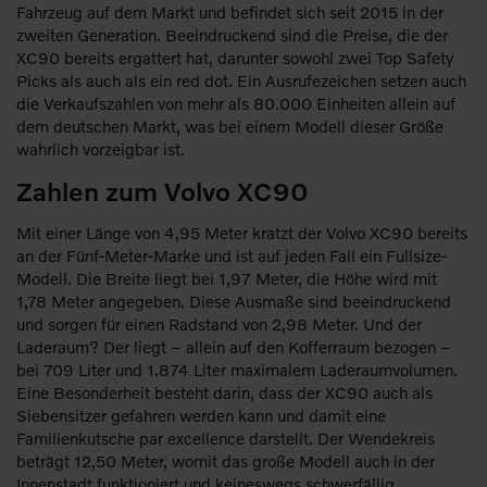
Fahrzeug auf dem Markt und befindet sich seit 2015 in der
zweiten Generation. Beeindruckend sind die Preise, die der
XC90 bereits ergattert hat, darunter sowohl zwei Top Safety
Picks als auch als ein red dot. Ein Ausrufezeichen setzen auch
die Verkaufszahlen von mehr als 80.000 Einheiten allein auf
dem deutschen Markt, was bei einem Modell dieser Größe
wahrlich vorzeigbar ist.
Zahlen zum Volvo XC90
Mit einer Länge von 4,95 Meter kratzt der Volvo XC90 bereits
an der Fünf-Meter-Marke und ist auf jeden Fall ein Fullsize-
Modell. Die Breite liegt bei 1,97 Meter, die Höhe wird mit
1,78 Meter angegeben. Diese Ausmaße sind beeindruckend
und sorgen für einen Radstand von 2,98 Meter. Und der
Laderaum? Der liegt – allein auf den Kofferraum bezogen –
bei 709 Liter und 1.874 Liter maximalem Laderaumvolumen.
Eine Besonderheit besteht darin, dass der XC90 auch als
Siebensitzer gefahren werden kann und damit eine
Familienkutsche par excellence darstellt. Der Wendekreis
beträgt 12,50 Meter, womit das große Modell auch in der
Innenstadt funktioniert und keineswegs schwerfällig