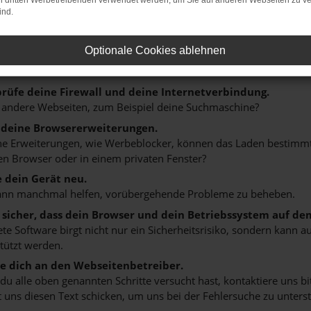
on dritten Werbetreibenden verwendet werden, um Sie auf anderen Webseiten zu ve
er: Network Error
ind.
n ist ein Fehler aufgetreten.
Optionale Cookies ablehnen
ein paar Tipps, die dir helfen können:
rüfe deine Firewall und deine Internetverbindung.
 andere Webseiten, zum Beispiel deine Suchmaschine?
 deine Browsererweiterungen.
 Erweiterungen, wie Werbeblocker, können das Laden bestimmter 
n Browser oder in einem privaten Fenster?
e dein Gerät neu.
ann manchmal helfen, vorübergehende Probleme zu beheben.
e sicher, dass dein Browser und dein Betriebssystem auf de
ete Software birgt nicht nur ein Sicherheitsrisiko, sondern kann
tützt werden.
 dich an den Webseitenbetreiber.
u alle oben genannten Schritte versucht hast, kontaktiere uns 
 uns diesen Text schicken, um uns bei der Fehlersuche zu unterst