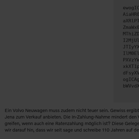
ewogI
AiaHR
aXRlP
ZmaWx
MThiZ
I2MjU
JTIyY
IlM0E
PXVzY
xkXT1
dFsyX
ogICA
bWVvd
Ein Volvo Neuwagen muss zudem nicht teuer sein. Gewiss ergibt
Jena zum Verkauf anbieten. Die In-Zahlung-Nahme mindert den V
greifen, wenn auch eine Ratenzahlung möglich ist? Diese Gelegen
wir darauf hin, dass wir seit sage und schreibe 110 Jahren auf d