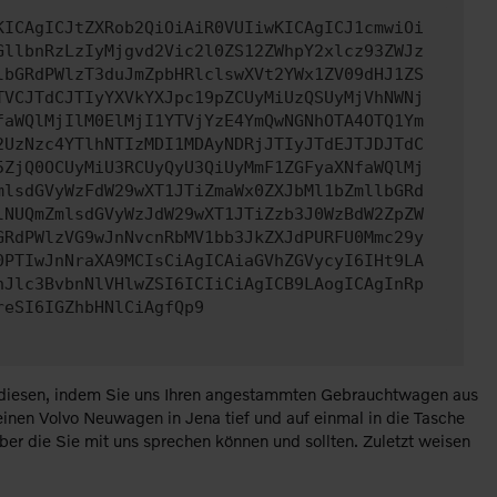
KICAgICJtZXRob2QiOiAiR0VUIiwKICAgICJ1cmwiOi
GllbnRzLzIyMjgvd2Vic2l0ZS12ZWhpY2xlcz93ZWJz
lbGRdPWlzT3duJmZpbHRlclswXVt2YWx1ZV09dHJ1ZS
TVCJTdCJTIyYXVkYXJpc19pZCUyMiUzQSUyMjVhNWNj
faWQlMjIlM0ElMjI1YTVjYzE4YmQwNGNhOTA4OTQ1Ym
2UzNzc4YTlhNTIzMDI1MDAyNDRjJTIyJTdEJTJDJTdC
5ZjQ0OCUyMiU3RCUyQyU3QiUyMmF1ZGFyaXNfaWQlMj
mlsdGVyWzFdW29wXT1JTiZmaWx0ZXJbMl1bZmllbGRd
lNUQmZmlsdGVyWzJdW29wXT1JTiZzb3J0WzBdW2ZpZW
GRdPWlzVG9wJnNvcnRbMV1bb3JkZXJdPURFU0Mmc29y
0PTIwJnNraXA9MCIsCiAgICAiaGVhZGVycyI6IHt9LA
nJlc3BvbnNlVHlwZSI6ICIiCiAgICB9LAogICAgInRp
reSI6IGZhbHNlCiAgfQp9
ie diesen, indem Sie uns Ihren angestammten Gebrauchtwagen aus
nen Volvo Neuwagen in Jena tief und auf einmal in die Tasche
ber die Sie mit uns sprechen können und sollten. Zuletzt weisen