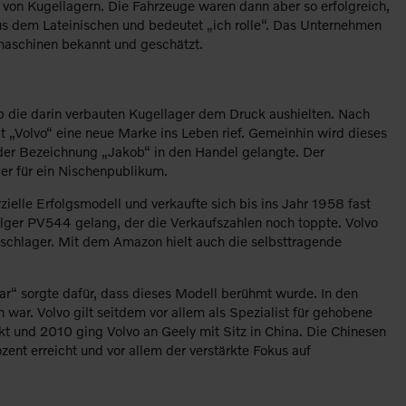
n von Kugellagern. Die Fahrzeuge waren dann aber so erfolgreich,
us dem Lateinischen und bedeutet „ich rolle“. Das Unternehmen
umaschinen bekannt und geschätzt.
ob die darin verbauten Kugellager dem Druck aushielten. Nach
t „Volvo“ eine neue Marke ins Leben rief. Gemeinhin wird dieses
der Bezeichnung „Jakob“ in den Handel gelangte. Der
er für ein Nischenpublikum.
lle Erfolgsmodell und verkaufte sich bis ins Jahr 1958 fast
ger PV544 gelang, der die Verkaufszahlen noch toppte. Volvo
chlager. Mit dem Amazon hielt auch die selbsttragende
“ sorgte dafür, dass dieses Modell berühmt wurde. In den
war. Volvo gilt seitdem vor allem als Spezialist für gehobene
 und 2010 ging Volvo an Geely mit Sitz in China. Die Chinesen
ent erreicht und vor allem der verstärkte Fokus auf