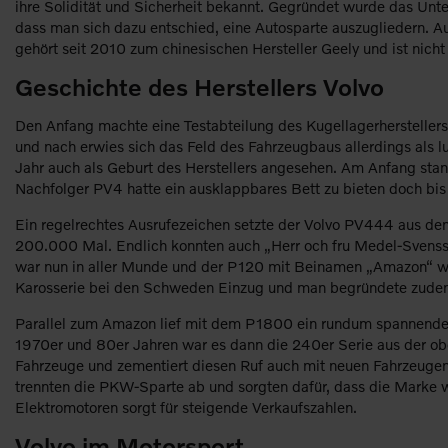
ihre Solidität und Sicherheit bekannt. Gegründet wurde das Unte
dass man sich dazu entschied, eine Autosparte auszugliedern. A
gehört seit 2010 zum chinesischen Hersteller Geely und ist ni
Geschichte des Herstellers Volvo
Den Anfang machte eine Testabteilung des Kugellagerherstellers
und nach erwies sich das Feld des Fahrzeugbaus allerdings als l
Jahr auch als Geburt des Herstellers angesehen. Am Anfang sta
Nachfolger PV4 hatte ein ausklappbares Bett zu bieten doch bis
Ein regelrechtes Ausrufezeichen setzte der Volvo PV444 aus dem
200.000 Mal. Endlich konnten auch „Herr och fru Medel-Svensso
war nun in aller Munde und der P120 mit Beinamen „Amazon“ wu
Karosserie bei den Schweden Einzug und man begründete zudem 
Parallel zum Amazon lief mit dem P1800 ein rundum spannender
1970er und 80er Jahren war es dann die 240er Serie aus der ober
Fahrzeuge und zementiert diesen Ruf auch mit neuen Fahrzeugen
trennten die PKW-Sparte ab und sorgten dafür, dass die Marke wi
Elektromotoren sorgt für steigende Verkaufszahlen.
Volvo im Motorsport