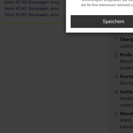
Technologien eingesetzt, die v
Volvo XC40 Neuwagen Jena
Fehl
die für Ihre Interessen relevant s
Volvo XC60 Neuwagen Jena
Volvo XC90 Neuwagen Jena
Speichern
Beim Lade
Hier sind 
Überp
Laden
Prüfe
Manche
andere
Start
Das k
Stell
Veralt
unters
Wende
Wenn d
kannst