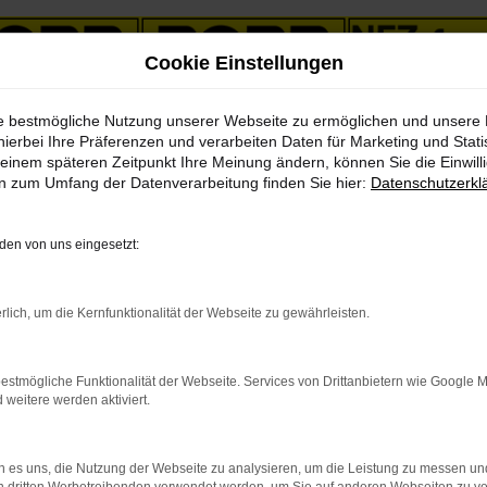
Cookie Einstellungen
ie bestmögliche Nutzung unserer Webseite zu ermöglichen und unsere
vice nach Jena
hierbei Ihre Präferenzen und verarbeiten Daten für Marketing und Stati
einem späteren Zeitpunkt Ihre Meinung ändern, können Sie die Einwillig
en zum Umfang der Datenverarbeitung finden Sie hier:
Datenschutzerkl
n Angebote mit Lieferservi
en von uns eingesetzt:
 Volvo Neuwagen
rlich, um die Kernfunktionalität der Webseite zu gewährleisten.
ilität. Die Fahrzeuge des Herstellers zeichnen sich durch einzigart
der auf Landstraße und Autobahn unterwegs sein und sich an dem Mo
nnen und Kunden aus Jena mit speziellen Paketen und Angeboten e
estmögliche Funktionalität der Webseite. Services von Drittanbietern wie Google 
n und ausdauernden Beratung und davon, dass wir gerne restlos al
eitere werden aktiviert.
 es uns, die Nutzung der Webseite zu analysieren, um die Leistung zu messen u