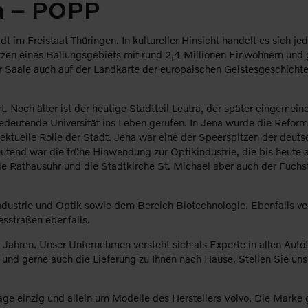
na – POPP
t im Freistaat Thüringen. In kultureller Hinsicht handelt es sich j
zen eines Ballungsgebiets mit rund 2,4 Millionen Einwohnern und gil
 Saale auch auf der Landkarte der europäischen Geistesgeschichte 
. Noch älter ist der heutige Stadtteil Leutra, der später eingemei
deutende Universität ins Leben gerufen. In Jena wurde die Reforma
ektuelle Rolle der Stadt. Jena war eine der Speerspitzen der deu
eutend war die frühe Hinwendung zur Optikindustrie, die bis heut
die Rathausuhr und die Stadtkirche St. Michael aber auch der Fuc
strie und Optik sowie dem Bereich Biotechnologie. Ebenfalls vertr
sstraßen ebenfalls.
ahren. Unser Unternehmen versteht sich als Experte in allen Autof
d gerne auch die Lieferung zu Ihnen nach Hause. Stellen Sie uns a
ge einzig und allein um Modelle des Herstellers Volvo. Die Marke 