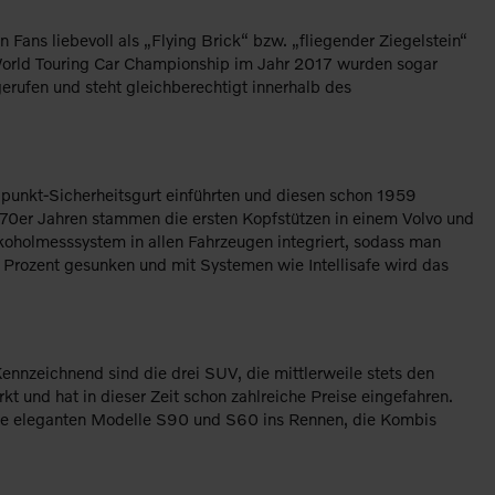
ans liebevoll als „Flying Brick“ bzw. „fliegender Ziegelstein“
orld Touring Car Championship im Jahr 2017 wurden sogar
erufen und steht gleichberechtigt innerhalb des
eipunkt-Sicherheitsgurt einführten und diesen schon 1959
 1970er Jahren stammen die ersten Kopfstützen in einem Volvo und
koholmesssystem in allen Fahrzeugen integriert, sodass man
0 Prozent gesunken und mit Systemen wie Intellisafe wird das
 Kennzeichnend sind die drei SUV, die mittlerweile stets den
und hat in dieser Zeit schon zahlreiche Preise eingefahren.
die eleganten Modelle S90 und S60 ins Rennen, die Kombis