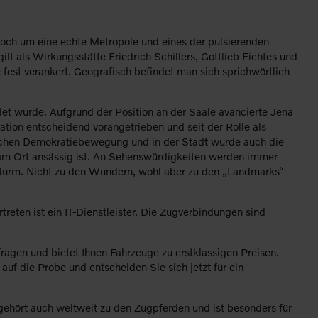
edoch um eine echte Metropole und eines der pulsierenden
t als Wirkungsstätte Friedrich Schillers, Gottlieb Fichtes und
fest verankert. Geografisch befindet man sich sprichwörtlich
ndet wurde. Aufgrund der Position an der Saale avancierte Jena
tion entscheidend vorangetrieben und seit der Rolle als
tschen Demokratiebewegung und in der Stadt wurde auch die
e am Ort ansässig ist. An Sehenswürdigkeiten werden immer
hsturm. Nicht zu den Wundern, wohl aber zu den „Landmarks“
eten ist ein IT-Dienstleister. Die Zugverbindungen sind
ragen und bietet Ihnen Fahrzeuge zu erstklassigen Preisen.
uf die Probe und entscheiden Sie sich jetzt für ein
gehört auch weltweit zu den Zugpferden und ist besonders für