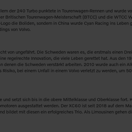
llem der 240 Turbo punktete in Tourenwagen-Rennen und wurde von F
er Britischen Tourenwagen-Meisterschaft (BTCC) und die WTCC W
o-Logo die Boliden, sondern in China wurde Cyan Racing ins Leben g
ings von Volvo.
nicht von ungefährt. Die Schweden waren es, die erstmals einen Dr
eine regelrechte Innovation, die viele Leben gerettet hat. Aus den
, an denen die Schweden verstärkt arbeiten. 2010 wurde auch ein Al
 Risiko, bei einem Unfall in einem Volvo verletzt zu werden, um 5
e und setzt sich bis in die obere Mittelklasse und Oberklasse fort.
toren ausgestattet werden. Der XC60 ist seit 2018 auf dem Markt 
bildet mit diesen ein erfolgreiches Trio. Als Limousinen gehen 