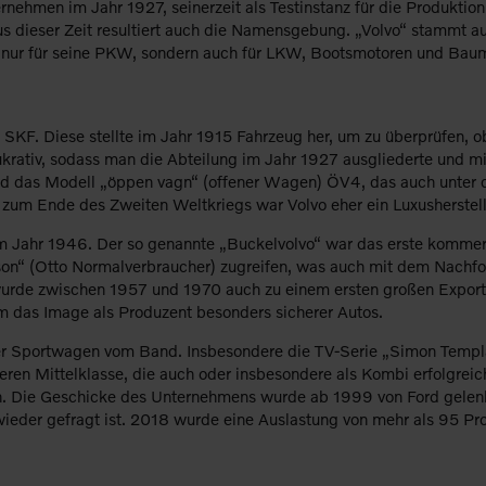
rnehmen im Jahr 1927, seinerzeit als Testinstanz für die Produktio
us dieser Zeit resultiert auch die Namensgebung. „Volvo“ stammt a
cht nur für seine PKW, sondern auch für LKW, Bootsmotoren und Ba
 SKF. Diese stellte im Jahr 1915 Fahrzeug her, um zu überprüfen, 
ukrativ, sodass man die Abteilung im Jahr 1927 ausgliederte und mi
nd das Modell „öppen vagn“ (offener Wagen) ÖV4, das auch unter 
 zum Ende des Zweiten Weltkriegs war Volvo eher ein Luxusherstell
 Jahr 1946. Der so genannte „Buckelvolvo“ war das erste kommerzie
n“ (Otto Normalverbraucher) zugreifen, was auch mit dem Nachfol
rde zwischen 1957 und 1970 auch zu einem ersten großen Exports
das Image als Produzent besonders sicherer Autos.
 Sportwagen vom Band. Insbesondere die TV-Serie „Simon Templar
en Mittelklasse, die auch oder insbesondere als Kombi erfolgreich 
. Die Geschicke des Unternehmens wurde ab 1999 von Ford gelenkt
eder gefragt ist. 2018 wurde eine Auslastung von mehr als 95 Proz