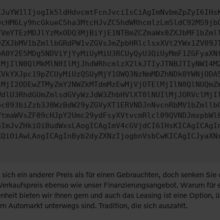
CJuYW1lIjogIk5ldHdvcmtFcnJvciIsCiAgImNvbmZpZyI6IHs
0cHM6Ly9hcGkueC5ha3MtcHJvZC5hdWRhcmlzLm5ldC92MS9jb
TVmYTEzMDJlYzMxODQ3MjBiYjE1NTBmZCZmaWx0ZXJbMF1bZml
0ZXJbMV1bZmllbGRdPW1vZGVsJmZpbHRlclsxXVt2YWx1ZV09J
DA0Y2E5MDg5NDViYjYyMiUyMiU3RCUyQyU3QiUyMmF1ZGFyaXN
lMjIlN0QlMkMlN0IlMjJhdWRhcmlzX2lkJTIyJTNBJTIyNWI4M
XVkYXJpc19pZCUyMiUzQSUyMjY1OWQ3NzNmMDZhNDk0YWNjODA
lMjI2ODEwZTMyZmY2NWZkMTdmMzEwMjVjOTElMjIlN0QlNUQmZ
WdlU3RhdGUmZmlsdGVyWzJdW3ZhbHVlXT0lNUIlMjJORVclMjI
pc093biZzb3J0WzBdW29yZGVyXT1ERVNDJnNvcnRbMV1bZmllb
VtmaWVsZF09cHJpY2Umc29ydFsyXVtvcmRlcl09QVNDJmxpbWl
gImJvZHkiOiBudWxsLAogICAgImV4cGVjdCI6IHsKICAgICAgI
XQiOiAwLAogICAgInByb2dyZXNzIjogbnVsbCwKICAgICJyaXN
 sich ein anderer Preis als für einen Gebrauchten, doch senken S
erkaufspreis ebenso wie unser Finanzierungsangebot. Warum für ei
heit bieten wir Ihnen gern und auch das Leasing ist eine Option, ü
em Automarkt unterwegs sind. Tradition, die sich auszahlt.