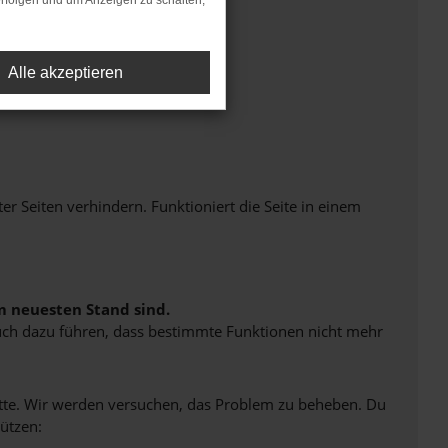
rfolgen und um Anzeigen zu schalten,
Alle akzeptieren
Seiten verhindern. Funktioniert die Seite in einem
m neuesten Stand sind.
 auch dazu führen, dass bestimmte Funktionen nicht mehr
bitte. Wir werden versuchen, das Problem zu beheben. Du
ützen: