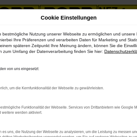
Cookie Einstellungen
ie bestmögliche Nutzung unserer Webseite zu ermöglichen und unsere
ach Jena
hierbei Ihre Präferenzen und verarbeiten Daten für Marketing und Stati
einem späteren Zeitpunkt Ihre Meinung ändern, können Sie die Einwillig
en zum Umfang der Datenverarbeitung finden Sie hier:
Datenschutzerkl
ebote mit Lieferservice nac
en von uns eingesetzt:
einsteigen und durchstarten
rlich, um die Kernfunktionalität der Webseite zu gewährleisten.
s zu sein? Dann lassen Sie uns gemeinsam daran „arbeiten“. Keine 
füllt. So werden auch Sie staunen, wie günstig ein Volvo S60 für 
r einem Gebrauchtfahrzeug, einem Jahreswagen, einer Tageszulassun
estmögliche Funktionalität der Webseite. Services von Drittanbietern wie Google 
n geeigneten Fahrzeuge ist, braucht hoffentlich nicht zusätzlich e
eitere werden aktiviert.
 es uns, die Nutzung der Webseite zu analysieren, um die Leistung zu messen u