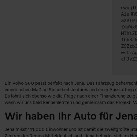
ewogI
AiaHR
aXRlP
ZmaWx
MThiZ
1bb3J
ZSZzb
wsCiA
cHJvZ
Ein Volvo S60 passt perfekt nach Jena. Das Fahrzeug beherrscht
einem hohen Maß an Sicherheitsfeatures und einer Ausstattung der
Es lohnt sich ebenso wie die Frage nach einer Finanzierung zu g
wenn wir uns bald kennenlernten und gemeinsam das Projekt: Vol
Wir haben Ihr Auto für Je
Jena misst 111.000 Einwohner und ist damit die zweitgrößte Stad
Zentren der Region Mitteldeutschland. Jena befindet sich im Her