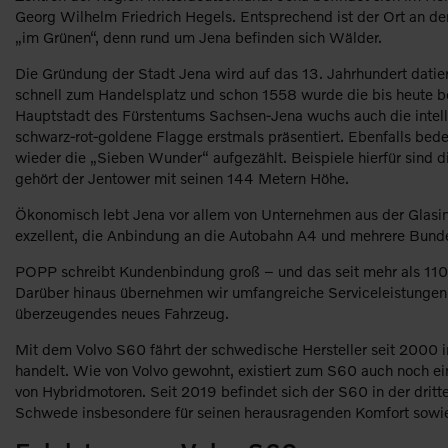
Georg Wilhelm Friedrich Hegels. Entsprechend ist der Ort an der
„im Grünen“, denn rund um Jena befinden sich Wälder.
Die Gründung der Stadt Jena wird auf das 13. Jahrhundert datiert
schnell zum Handelsplatz und schon 1558 wurde die bis heute be
Hauptstadt des Fürstentums Sachsen-Jena wuchs auch die intell
schwarz-rot-goldene Flagge erstmals präsentiert. Ebenfalls bed
wieder die „Sieben Wunder“ aufgezählt. Beispiele hierfür sind 
gehört der Jentower mit seinen 144 Metern Höhe.
Ökonomisch lebt Jena vor allem von Unternehmen aus der Glasindu
exzellent, die Anbindung an die Autobahn A4 und mehrere Bunde
POPP schreibt Kundenbindung groß – und das seit mehr als 110 J
Darüber hinaus übernehmen wir umfangreiche Serviceleistungen un
überzeugendes neues Fahrzeug.
Mit dem Volvo S60 fährt der schwedische Hersteller seit 2000 i
handelt. Wie von Volvo gewohnt, existiert zum S60 auch noch ei
von Hybridmotoren. Seit 2019 befindet sich der S60 in der drit
Schwede insbesondere für seinen herausragenden Komfort sowi