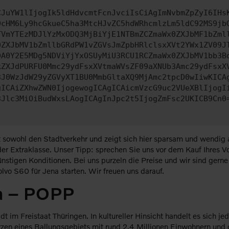
CJuYW1lIjogIk5ldHdvcmtFcnJvciIsCiAgImNvbmZpZyI6IHs
0cHM6Ly9hcGkueC5ha3MtcHJvZC5hdWRhcmlzLm5ldC92MS9jb
TVmYTEzMDJlYzMxODQ3MjBiYjE1NTBmZCZmaWx0ZXJbMF1bZml
0ZXJbMV1bZmllbGRdPW1vZGVsJmZpbHRlclsxXVt2YWx1ZV09J
DA0Y2E5MDg5NDViYjYxOSUyMiU3RCU1RCZmaWx0ZXJbMV1bb3B
kZXJdPURFU0Mmc29ydFsxXVtmaWVsZF09aXNUb3Amc29ydFsxX
3J0WzJdW29yZGVyXT1BU0MmbGltaXQ9MjAmc2tpcD0wIiwKICA
gICAiZXhwZWN0IjogewogICAgICAicmVzcG9uc2VUeXBlIjogI
3Jlc3MiOiBudWxsLAogICAgInJpc2t5IjogZmFsc2UKICB9Cn0
 sowohl den Stadtverkehr und zeigt sich hier sparsam und wendig a
 Extraklasse. Unser Tipp: sprechen Sie uns vor dem Kauf Ihres Volv
ünstigen Konditionen. Bei uns purzeln die Preise und wir sind gerne
vo S60 für Jena starten. Wir freuen uns darauf.
na – POPP
t im Freistaat Thüringen. In kultureller Hinsicht handelt es sich j
zen eines Ballungsgebiets mit rund 2,4 Millionen Einwohnern und gil