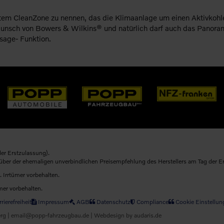
tem CleanZone zu nennen, das die Klimaanlage um einen Aktivkohlef
unsch von Bowers & Wilkins® und natürlich darf auch das Panora
sage- Funktion.
er Erstzulassung).
nüber der ehemaligen unverbindlichen Preisempfehlung des Herstellers am Tag der E
. Irrtümer vorbehalten.
mer vorbehalten.
rierefreiheit
Impressum
AGB
Datenschutz
Compliance
Cookie Einstellun
g | email@popp-fahrzeugbau.de |
Webdesign by audaris.de