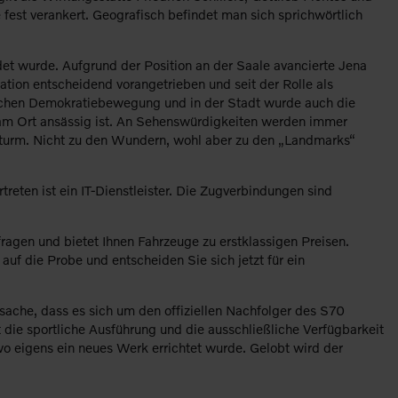
fest verankert. Geografisch befindet man sich sprichwörtlich
ndet wurde. Aufgrund der Position an der Saale avancierte Jena
tion entscheidend vorangetrieben und seit der Rolle als
tschen Demokratiebewegung und in der Stadt wurde auch die
e am Ort ansässig ist. An Sehenswürdigkeiten werden immer
hsturm. Nicht zu den Wundern, wohl aber zu den „Landmarks“
eten ist ein IT-Dienstleister. Die Zugverbindungen sind
ragen und bietet Ihnen Fahrzeuge zu erstklassigen Preisen.
uf die Probe und entscheiden Sie sich jetzt für ein
ache, dass es sich um den offiziellen Nachfolger des S70
die sportliche Ausführung und die ausschließliche Verfügbarkeit
o eigens ein neues Werk errichtet wurde. Gelobt wird der