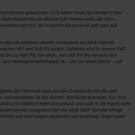
n noch einmal gewachsen. 4,76 Meter misst das Modell in der
k eines Radstands von stolzen 2,87 Meter packt der Volvo
biausführung V60, die in puncto Eleganz voll und ganz auf
en und alle Motoren werden mindestens als Mild-Hybride
zwischen 197 und 250 PS leisten. Gefahren wird in diesem Fall
i bis zu 405 PS. Vor allem, wer sich für die Variante des
. Die Höchstgeschwindigkeit ist – wie bei Volvo üblich – auf
eagieren die Fahrmodi auch auf den Zustand der Straße und
e. Hervorzuheben ist das System IntelliSafe Surround, das nicht
stenz ist natürlich ebenfalls verbaut und auch in der Nacht sieht
n diesem werden ausgeleuchtet und dank 360° Kamera erfolgt
 aufnimmt und Warnungen aussendet und empfängt. Abgerundet