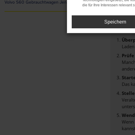
Technologien eingesetzt, die v
Volvo S60 Gebrauchtwagen Jena
Fehl
die für Ihre Interessen relevant s
Speichern
Beim Lade
Hier sind 
Überp
Laden
Prüfe
Manche
andere
Start
Das k
Stell
Veralt
unters
Wende
Wenn d
kannst