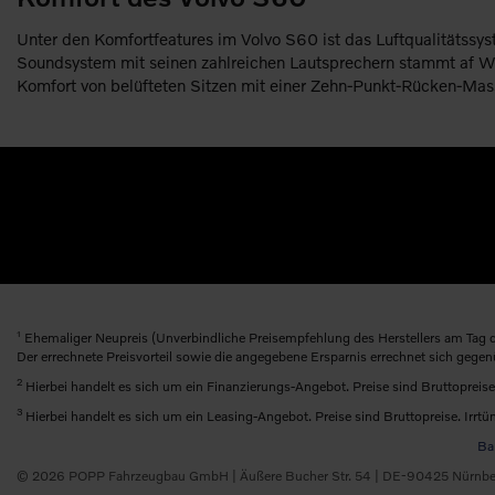
Unter den Komfortfeatures im Volvo S60 ist das Luftqualitätssys
Soundsystem mit seinen zahlreichen Lautsprechern stammt af W
Komfort von belüfteten Sitzen mit einer Zehn-Punkt-Rücken-Mas
1
Ehemaliger Neupreis (Unverbindliche Preisempfehlung des Herstellers am Tag d
Der errechnete Preisvorteil sowie die angegebene Ersparnis errechnet sich gege
2
Hierbei handelt es sich um ein Finanzierungs-Angebot. Preise sind Bruttopreise
3
Hierbei handelt es sich um ein Leasing-Angebot. Preise sind Bruttopreise. Irrtü
Bar
© 2026 POPP Fahrzeugbau GmbH | Äußere Bucher Str. 54 | DE-90425 Nürnber