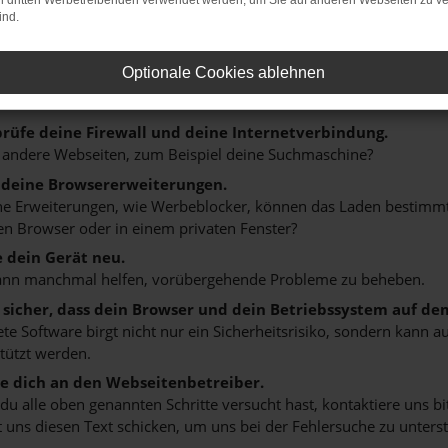
on dritten Werbetreibenden verwendet werden, um Sie auf anderen Webseiten zu ve
er: Network Error
ind.
n ist ein Fehler aufgetreten.
Optionale Cookies ablehnen
ein paar Tipps, die dir helfen können:
rüfe deine Firewall und deine Internetverbindung.
 andere Webseiten, zum Beispiel deine Suchmaschine?
 deine Browsererweiterungen.
 Erweiterungen, wie Werbeblocker, können das Laden bestimmter 
n Browser oder in einem privaten Fenster?
e dein Gerät neu.
ann manchmal helfen, vorübergehende Probleme zu beheben.
e sicher, dass dein Browser und dein Betriebssystem auf de
ete Software birgt nicht nur ein Sicherheitsrisiko, sondern kann
tützt werden.
 dich an den Webseitenbetreiber.
u alle oben genannten Schritte versucht hast, kontaktiere uns 
 uns diesen Text schicken, um uns bei der Fehlersuche zu unterst