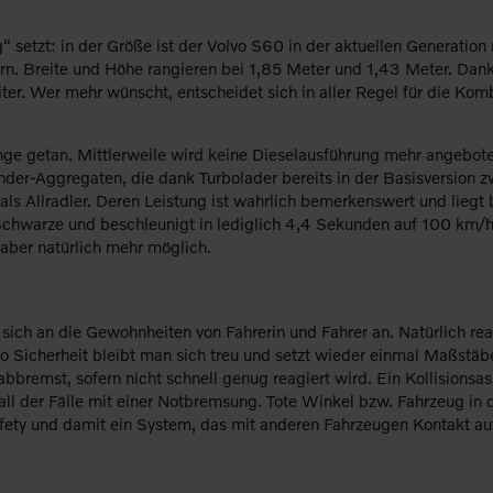
 setzt: in der Größe ist der Volvo S60 in der aktuellen Generatio
ern. Breite und Höhe rangieren bei 1,85 Meter und 1,43 Meter. Dan
ter. Wer mehr wünscht, entscheidet sich in aller Regel für die Kom
nge getan. Mittlerweile wird keine Dieselausführung mehr angebot
linder-Aggregaten, die dank Turbolader bereits in der Basisversion 
s Allradler. Deren Leistung ist wahrlich bemerkenswert und liegt be
d Schwarze und beschleunigt in lediglich 4,4 Sekunden auf 100 km/h
aber natürlich mehr möglich.
 sich an die Gewohnheiten von Fahrerin und Fahrer an. Natürlich r
to Sicherheit bleibt man sich treu und setzt wieder einmal Maßstäb
remst, sofern nicht schnell genug reagiert wird. Ein Kollisionsassi
Fall der Fälle mit einer Notbremsung. Tote Winkel bzw. Fahrzeug i
Safety und damit ein System, das mit anderen Fahrzeugen Kontakt