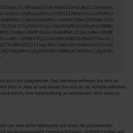
KICAgICJtZXRob2QiOiAiR0VUIiwKICAgICJ1cmwiOi
GllbnRzLzIyMjgvd2Vic2l0ZS12ZWhpY2xlcz93ZWJz
lbGRdPWlzT3duJmZpbHRlclswXVt2YWx1ZV09dHJ1ZS
TVCJTdCJTIyYXVkYXJpc19pZCUyMiUzQSUyMjVhNWNj
dPUlOJnNvcnRbMF1bZmllbGRdPWlzT3duJnNvcnRbMF
VtvcmRlcl09REVTQyZzb3J0WzJdW2ZpZWxkXT1wcmlj
gICJoZWFkZXJzIjoge30sCiAgICAiYm9keSI6IG51bG
iIKICAgIH0sCiAgICAidGltZW91dCI6IDAsCiAgICAi
=
ls auch die Langstrecke. Des Weiteren erfreuen Sie sich an
o S60 in Jena an und lassen Sie sich all die Vorteile erläutern.
 auch bereit, eine Ratenzahlung zu vereinbaren. Wie wäre es,
edoch um eine echte Metropole und eines der pulsierenden
t als Wirkungsstätte Friedrich Schillers, Gottlieb Fichtes und