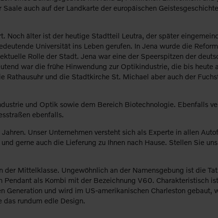
 Saale auch auf der Landkarte der europäischen Geistesgeschichte 
. Noch älter ist der heutige Stadtteil Leutra, der später eingemei
deutende Universität ins Leben gerufen. In Jena wurde die Reforma
ektuelle Rolle der Stadt. Jena war eine der Speerspitzen der deu
eutend war die frühe Hinwendung zur Optikindustrie, die bis heut
die Rathausuhr und die Stadtkirche St. Michael aber auch der Fuc
strie und Optik sowie dem Bereich Biotechnologie. Ebenfalls vertr
sstraßen ebenfalls.
ahren. Unser Unternehmen versteht sich als Experte in allen Autof
d gerne auch die Lieferung zu Ihnen nach Hause. Stellen Sie uns a
n der Mittelklasse. Ungewöhnlich an der Namensgebung ist die Tats
n Pendant als Kombi mit der Bezeichnung V60. Charakteristisch ist 
ten Generation und wird im US-amerikanischen Charleston gebaut, w
e das rundum edle Design.