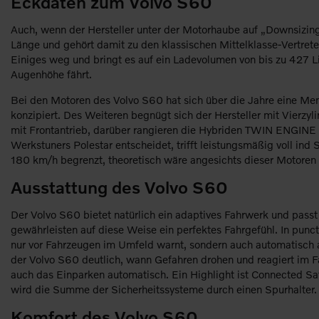
Eckdaten zum Volvo S60
Auch, wenn der Hersteller unter der Motorhaube auf „Downsizing“
Länge und gehört damit zu den klassischen Mittelklasse-Vertret
Einiges weg und bringt es auf ein Ladevolumen von bis zu 427 Li
Augenhöhe fährt.
Bei den Motoren des Volvo S60 hat sich über die Jahre eine Me
konzipiert. Des Weiteren begnügt sich der Hersteller mit Vierzy
mit Frontantrieb, darüber rangieren die Hybriden TWIN ENGINE al
Werkstuners Polestar entscheidet, trifft leistungsmäßig voll in
180 km/h begrenzt, theoretisch wäre angesichts dieser Motoren 
Ausstattung des Volvo S60
Der Volvo S60 bietet natürlich ein adaptives Fahrwerk und passt
gewährleisten auf diese Weise ein perfektes Fahrgefühl. In punc
nur vor Fahrzeugen im Umfeld warnt, sondern auch automatisch abb
der Volvo S60 deutlich, wann Gefahren drohen und reagiert im 
auch das Einparken automatisch. Ein Highlight ist Connected 
wird die Summe der Sicherheitssysteme durch einen Spurhalter.
Komfort des Volvo S60