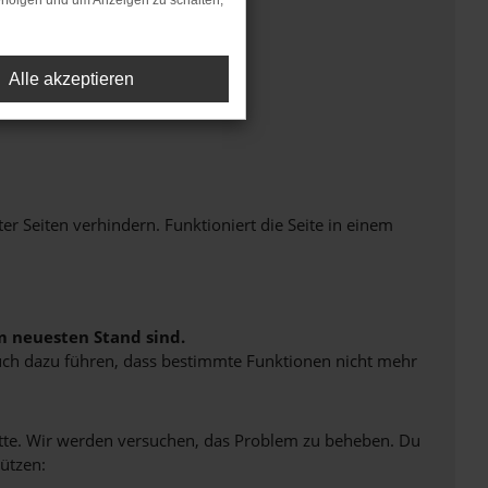
rfolgen und um Anzeigen zu schalten,
Alle akzeptieren
Seiten verhindern. Funktioniert die Seite in einem
m neuesten Stand sind.
 auch dazu führen, dass bestimmte Funktionen nicht mehr
bitte. Wir werden versuchen, das Problem zu beheben. Du
ützen: