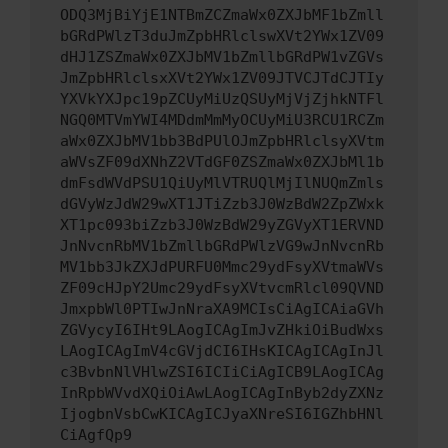
ODQ3MjBiYjE1NTBmZCZmaWx0ZXJbMF1bZmll
bGRdPWlzT3duJmZpbHRlclswXVt2YWx1ZV09
dHJ1ZSZmaWx0ZXJbMV1bZmllbGRdPW1vZGVs
JmZpbHRlclsxXVt2YWx1ZV09JTVCJTdCJTIy
YXVkYXJpc19pZCUyMiUzQSUyMjVjZjhkNTFl
NGQ0MTVmYWI4MDdmMmMyOCUyMiU3RCU1RCZm
aWx0ZXJbMV1bb3BdPUlOJmZpbHRlclsyXVtm
aWVsZF09dXNhZ2VTdGF0ZSZmaWx0ZXJbMl1b
dmFsdWVdPSU1QiUyMlVTRUQlMjIlNUQmZmls
dGVyWzJdW29wXT1JTiZzb3J0WzBdW2ZpZWxk
XT1pc093biZzb3J0WzBdW29yZGVyXT1ERVND
JnNvcnRbMV1bZmllbGRdPWlzVG9wJnNvcnRb
MV1bb3JkZXJdPURFU0Mmc29ydFsyXVtmaWVs
ZF09cHJpY2Umc29ydFsyXVtvcmRlcl09QVND
JmxpbWl0PTIwJnNraXA9MCIsCiAgICAiaGVh
ZGVycyI6IHt9LAogICAgImJvZHkiOiBudWxs
LAogICAgImV4cGVjdCI6IHsKICAgICAgInJl
c3BvbnNlVHlwZSI6ICIiCiAgICB9LAogICAg
InRpbWVvdXQiOiAwLAogICAgInByb2dyZXNz
IjogbnVsbCwKICAgICJyaXNreSI6IGZhbHNl
CiAgfQp9