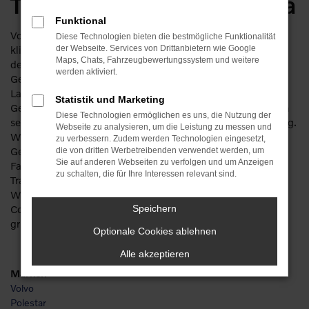
Traditionshändler für Jena
Funktional
Volvo V60 Cross Country Gebrauchtwagen für Jena – das
Diese Technologien bieten die bestmögliche Funktionalität
klingt gut und richtig. Sparen Sie getrost ordentlich Geld,
der Webseite. Services von Drittanbietern wie Google
Maps, Chats, Fahrzeugbewertungssystem und weitere
denn bei diesem Hersteller machen Sie auch mit einem
werden aktiviert.
Gebrauchten nichts verkehrt. Die Besonderheit liegt in der
Langlebigkeit der Fahrzeuge. Ein Volvo V60 Cross Country
Statistik und Marketing
Gebrauchtwagen kann bereits einige Jahre gefahren worden
Diese Technologien ermöglichen es uns, die Nutzung der
sein und zeigt immer noch keinerlei Anzeichen von Ermüdung.
Webseite zu analysieren, um die Leistung zu messen und
Wir bieten Ihnen für Ihre Mobilität in Jena bevorzugt junge
zu verbessern. Zudem werden Technologien eingesetzt,
Gebrauchte und lassen Sie meist in scheckheftgepflegte
die von dritten Werbetreibenden verwendet werden, um
Sie auf anderen Webseiten zu verfolgen und um Anzeigen
Fahrzeuge einsteigen. Da unser Unternehmen mit seiner
zu schalten, die für Ihre Interessen relevant sind.
Tradition von mehr als 110 Jahren auch über mehrere
Werkstätten verfügt, checken wir jeden Volvo V60 Cross
Country Gebrauchtwagen vor dem Verkauf nach Jena
Speichern
gründlich durch und sorgen für einen erstklassigen Zustand.
Optionale Cookies ablehnen
Alle akzeptieren
Marken
Volvo
Polestar