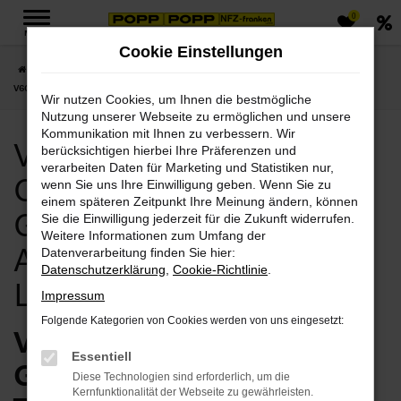
0
Zum
MENÜ
Hauptinhalt
Cookie Einstellungen
springen
Startseite
Jena
Volvo
Volvo V60 Cross Country
Volvo Jena, Volvo
V60 Cross Country Gebrauchtwagen Angebote mit Lieferservice nach Jena
Wir nutzen Cookies, um Ihnen die bestmögliche
Nutzung unserer Webseite zu ermöglichen und unsere
Kommunikation mit Ihnen zu verbessern. Wir
Volvo Jena, Volvo V60
berücksichtigen hierbei Ihre Präferenzen und
verarbeiten Daten für Marketing und Statistiken nur,
Cross Country
wenn Sie uns Ihre Einwilligung geben. Wenn Sie zu
einem späteren Zeitpunkt Ihre Meinung ändern, können
Gebrauchtwagen
Sie die Einwilligung jederzeit für die Zukunft widerrufen.
Weitere Informationen zum Umfang der
Angebote mit
Datenverarbeitung finden Sie hier:
Datenschutzerklärung
,
Cookie-Richtlinie
.
Lieferservice nach Jena
Impressum
Folgende Kategorien von Cookies werden von uns eingesetzt:
Volvo V60 Cross Country
Essentiell
Gebrauchtwagen vom
Diese Technologien sind erforderlich, um die
Kernfunktionalität der Webseite zu gewährleisten.