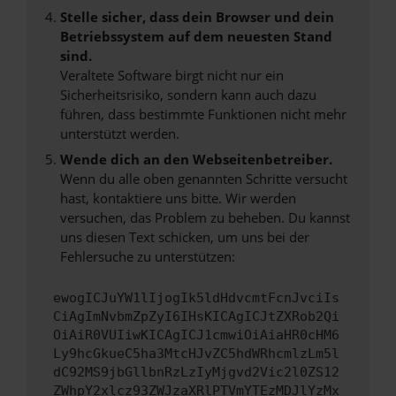
Stelle sicher, dass dein Browser und dein
Betriebssystem auf dem neuesten Stand
sind.
Veraltete Software birgt nicht nur ein
Sicherheitsrisiko, sondern kann auch dazu
führen, dass bestimmte Funktionen nicht mehr
unterstützt werden.
Wende dich an den Webseitenbetreiber.
Wenn du alle oben genannten Schritte versucht
hast, kontaktiere uns bitte. Wir werden
versuchen, das Problem zu beheben. Du kannst
uns diesen Text schicken, um uns bei der
Fehlersuche zu unterstützen:
ewogICJuYW1lIjogIk5ldHdvcmtFcnJvciIs
CiAgImNvbmZpZyI6IHsKICAgICJtZXRob2Qi
OiAiR0VUIiwKICAgICJ1cmwiOiAiaHR0cHM6
Ly9hcGkueC5ha3MtcHJvZC5hdWRhcmlzLm5l
dC92MS9jbGllbnRzLzIyMjgvd2Vic2l0ZS12
ZWhpY2xlcz93ZWJzaXRlPTVmYTEzMDJlYzMx