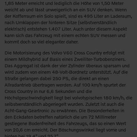
1,85 Meter erreicht und lediglich die Höhe von 1,50 Meter
weicht ab und lässt unweigerlich an ein SUV denken. Wenn
der Kofferraum ein Solo spielt, sind es 495 Liter an Laderaum,
nach Umklappen der hinteren Sitze (selbstverständlich
elektrisch) entstehen 1.407 Liter. Auch unter diesem Aspekt
kann sich das Fahrzeug mit einem echten SUV messen und
kommt doch so viel eleganter daher.
Die Motorisierung des Volvo V60 Cross Country erfolgt mit
einem Mildhybrid auf Basis eines Zweiliter-Turbobenziners.
Das Aggregat ist dank der vier Zylinder überaus sparsam und
wird zudem von einem 48-Volt-Bordnetz unterstützt. Auf die
Straße gelangen dabei 250 PS, die direkt an einen
Allradantrieb übertragen werden. Auf 100 km/h spurtet der
Cross Country in nur 6,6 Sekunden und die
Höchstgeschwindigkeit liegt bei volvotypischen 180 km/h, die
selbstverständlich abgeriegelt wurden. Zuletzt ist auch die
Acht-Gang-Geartronic zu erwähnen. Die Besonderheiten in
den Eckdaten betreffen natürlich die um 72 Millimeter
gestiegene Bodenfreiheit des Fahrzeugs, das so einen Wert
von 20,6 cm erreicht. Der Böschungswinkel liegt vorne und
hinten bei 19,4° und 25,7°.