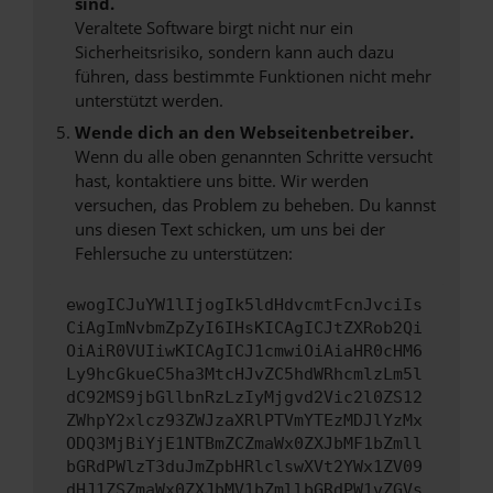
sind.
Veraltete Software birgt nicht nur ein
Sicherheitsrisiko, sondern kann auch dazu
führen, dass bestimmte Funktionen nicht mehr
unterstützt werden.
Wende dich an den Webseitenbetreiber.
Wenn du alle oben genannten Schritte versucht
hast, kontaktiere uns bitte. Wir werden
versuchen, das Problem zu beheben. Du kannst
uns diesen Text schicken, um uns bei der
Fehlersuche zu unterstützen:
ewogICJuYW1lIjogIk5ldHdvcmtFcnJvciIs
CiAgImNvbmZpZyI6IHsKICAgICJtZXRob2Qi
OiAiR0VUIiwKICAgICJ1cmwiOiAiaHR0cHM6
Ly9hcGkueC5ha3MtcHJvZC5hdWRhcmlzLm5l
dC92MS9jbGllbnRzLzIyMjgvd2Vic2l0ZS12
ZWhpY2xlcz93ZWJzaXRlPTVmYTEzMDJlYzMx
ODQ3MjBiYjE1NTBmZCZmaWx0ZXJbMF1bZmll
bGRdPWlzT3duJmZpbHRlclswXVt2YWx1ZV09
dHJ1ZSZmaWx0ZXJbMV1bZmllbGRdPW1vZGVs