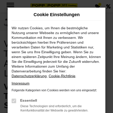
0
Zum
MENÜ
Hauptinhalt
Cookie Einstellungen
springen
Startseite
Jena
Volvo
Volvo XC40
Volvo Jena, Volvo XC40
Tageszulassung Angebote mit Lieferservice nach Jena
Wir nutzen Cookies, um Ihnen die bestmögliche
Nutzung unserer Webseite zu ermöglichen und unsere
Kommunikation mit Ihnen zu verbessern. Wir
Volvo Jena, Volvo XC40
berücksichtigen hierbei Ihre Präferenzen und
verarbeiten Daten für Marketing und Statistiken nur,
Tageszulassung
wenn Sie uns Ihre Einwilligung geben. Wenn Sie zu
einem späteren Zeitpunkt Ihre Meinung ändern, können
Angebote mit
Sie die Einwilligung jederzeit für die Zukunft widerrufen.
Weitere Informationen zum Umfang der
Lieferservice nach Jena
Datenverarbeitung finden Sie hier:
Datenschutzerklärung
,
Cookie-Richtlinie
.
Volvo XC40
Impressum
Folgende Kategorien von Cookies werden von uns eingesetzt:
Tageszulassung – Ihr
Essentiell
Sparvorteil für Jena
Diese Technologien sind erforderlich, um die
Kernfunktionalität der Webseite zu gewährleisten.