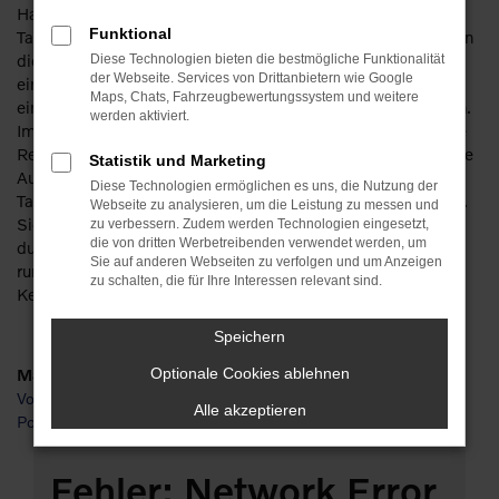
Haben Sie schon einmal über eine Volvo XC40
Funktional
Tageszulassung für Jena nachgedacht? Wir verraten Ihnen an
dieser Stelle, dass es sich um die günstigste Möglichkeit
Diese Technologien bieten die bestmögliche Funktionalität
der Webseite. Services von Drittanbietern wie Google
eines Neuwagenkaufs handelt. Wie das funktioniert? Ganz
Maps, Chats, Fahrzeugbewertungssystem und weitere
einfach, indem Sie mit uns über Ihren Traumwagen sprechen.
werden aktiviert.
Im Bereich Volvo XC40 Tageszulassung halten wir stets eine
Reihe von Modellen auf Lager und bieten so eine interessante
Statistik und Marketing
Auswahl. Ein Pluspunkt, den Ihnen eine Volvo XC40
Diese Technologien ermöglichen es uns, die Nutzung der
Tageszulassung für Jena bietet, ist die direkte Verfügbarkeit.
Webseite zu analysieren, um die Leistung zu messen und
Sie brauchen nicht zu warten, sondern können direkt
zu verbessern. Zudem werden Technologien eingesetzt,
die von dritten Werbetreibenden verwendet werden, um
durchstarten. Preislich bewegen wir uns ohnehin in einem
Sie auf anderen Webseiten zu verfolgen und um Anzeigen
rundum attraktiven Segment – die Rabatte sind ja eines der
zu schalten, die für Ihre Interessen relevant sind.
Kernargumente zugunsten dieser Angebotsform für Autos.
Speichern
Marken
Optionale Cookies ablehnen
Volvo
Alle akzeptieren
Polestar
Fehler: Network Error