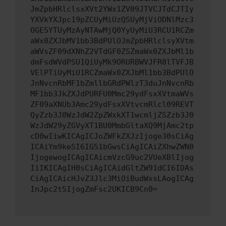
JmZpbHRlclsxXVt2YWx1ZV09JTVCJTdCJTIy
YXVkYXJpc19pZCUyMiUzQSUyMjViODNlMzc3
OGE5YTUyMzAyNTAwMjQ0YyUyMiU3RCU1RCZm
aWx0ZXJbMV1bb3BdPUlOJmZpbHRlclsyXVtm
aWVsZF09dXNhZ2VTdGF0ZSZmaWx0ZXJbMl1b
dmFsdWVdPSU1QiUyMk9ORURBWVJFR0lTVFJB
VElPTiUyMiU1RCZmaWx0ZXJbMl1bb3BdPUlO
JnNvcnRbMF1bZmllbGRdPWlzT3duJnNvcnRb
MF1bb3JkZXJdPURFU0Mmc29ydFsxXVtmaWVs
ZF09aXNUb3Amc29ydFsxXVtvcmRlcl09REVT
QyZzb3J0WzJdW2ZpZWxkXT1wcmljZSZzb3J0
WzJdW29yZGVyXT1BU0MmbGltaXQ9MjAmc2tp
cD0wIiwKICAgICJoZWFkZXJzIjoge30sCiAg
ICAiYm9keSI6IG51bGwsCiAgICAiZXhwZWN0
IjogewogICAgICAicmVzcG9uc2VUeXBlIjog
IiIKICAgIH0sCiAgICAidGltZW91dCI6IDAs
CiAgICAicHJvZ3Jlc3MiOiBudWxsLAogICAg
InJpc2t5IjogZmFsc2UKICB9Cn0=