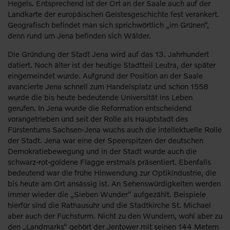
Hegels. Entsprechend ist der Ort an der Saale auch auf der
Landkarte der europäischen Geistesgeschichte fest verankert.
Geografisch befindet man sich sprichwörtlich „im Grünen“,
denn rund um Jena befinden sich Wälder.
Die Gründung der Stadt Jena wird auf das 13. Jahrhundert
datiert. Noch älter ist der heutige Stadtteil Leutra, der später
eingemeindet wurde. Aufgrund der Position an der Saale
avancierte Jena schnell zum Handelsplatz und schon 1558
wurde die bis heute bedeutende Universität ins Leben
gerufen. In Jena wurde die Reformation entscheidend
vorangetrieben und seit der Rolle als Hauptstadt des
Fürstentums Sachsen-Jena wuchs auch die intellektuelle Rolle
der Stadt. Jena war eine der Speerspitzen der deutschen
Demokratiebewegung und in der Stadt wurde auch die
schwarz-rot-goldene Flagge erstmals präsentiert. Ebenfalls
bedeutend war die frühe Hinwendung zur Optikindustrie, die
bis heute am Ort ansässig ist. An Sehenswürdigkeiten werden
immer wieder die „Sieben Wunder“ aufgezählt. Beispiele
hierfür sind die Rathausuhr und die Stadtkirche St. Michael
aber auch der Fuchsturm. Nicht zu den Wundern, wohl aber zu
den „Landmarks“ gehört der Jentower mit seinen 144 Metern