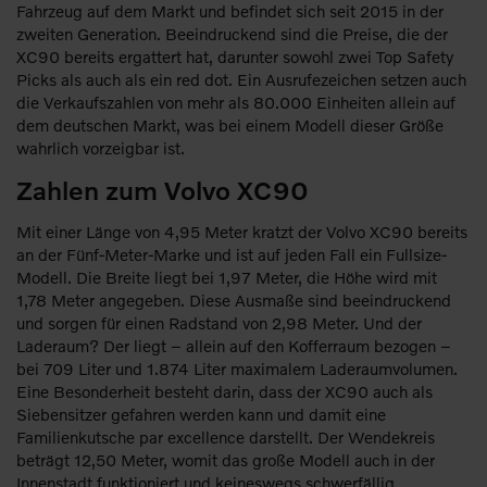
Fahrzeug auf dem Markt und befindet sich seit 2015 in der
zweiten Generation. Beeindruckend sind die Preise, die der
XC90 bereits ergattert hat, darunter sowohl zwei Top Safety
Picks als auch als ein red dot. Ein Ausrufezeichen setzen auch
die Verkaufszahlen von mehr als 80.000 Einheiten allein auf
dem deutschen Markt, was bei einem Modell dieser Größe
wahrlich vorzeigbar ist.
Zahlen zum Volvo XC90
Mit einer Länge von 4,95 Meter kratzt der Volvo XC90 bereits
an der Fünf-Meter-Marke und ist auf jeden Fall ein Fullsize-
Modell. Die Breite liegt bei 1,97 Meter, die Höhe wird mit
1,78 Meter angegeben. Diese Ausmaße sind beeindruckend
und sorgen für einen Radstand von 2,98 Meter. Und der
Laderaum? Der liegt – allein auf den Kofferraum bezogen –
bei 709 Liter und 1.874 Liter maximalem Laderaumvolumen.
Eine Besonderheit besteht darin, dass der XC90 auch als
Siebensitzer gefahren werden kann und damit eine
Familienkutsche par excellence darstellt. Der Wendekreis
beträgt 12,50 Meter, womit das große Modell auch in der
Innenstadt funktioniert und keineswegs schwerfällig