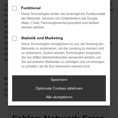
„arbeiten“. Keine Sorge: wir verfügen über eine Erfahrung von
Funktional
mehr als 110 Jahren im Automobilbereich und haben schon so
Diese Technologien bieten die bestmögliche Funktionalität
manchen Traum erfüllt. So werden auch Sie staunen, wie
der Webseite. Services von Drittanbietern wie Google
günstig ein Volvo XC90 für Jena zu haben ist und wie viele
Maps, Chats, Fahrzeugbewertungssystem und weitere
unterschiedliche Möglichkeiten existieren. Die Rede ist unter
werden aktiviert.
anderem von einem Neuwagen. Oder einem
Gebrauchtfahrzeug, einem Jahreswagen, einer
Statistik und Marketing
Tageszulassung. Die Ideen gehen uns nicht aus und unser Ziel
Diese Technologien ermöglichen es uns, die Nutzung der
ist Ihre Mobilität in Jena. Dass der Volvo XC90 hierfür eines
Webseite zu analysieren, um die Leistung zu messen und
zu verbessern. Zudem werden Technologien eingesetzt,
der am Besten geeigneten Fahrzeuge ist, braucht hoffentlich
die von dritten Werbetreibenden verwendet werden, um
nicht zusätzlich erwähnt zu werden.
Sie auf anderen Webseiten zu verfolgen und um Anzeigen
zu schalten, die für Ihre Interessen relevant sind.
Kategorie
Speichern
Volvo XC90 Gebrauchtwagen Jena
Optionale Cookies ablehnen
Volvo XC90 Neuwagen Jena
Volvo XC90 Jena
Alle akzeptieren