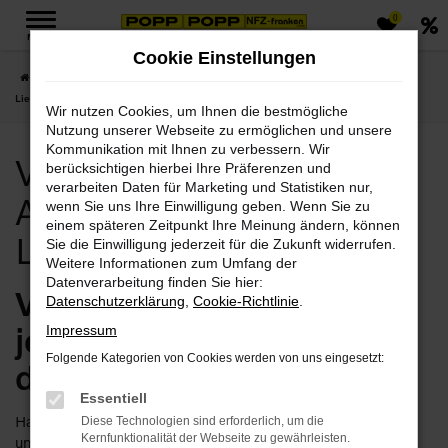
0
Zum
MENÜ
Hauptinhalt
Cookie Einstellungen
springen
Startseite
Jena
Volvo
Volvo Jena, Volvo XC90 Angebote mit
Lieferservice nach Jena
Wir nutzen Cookies, um Ihnen die bestmögliche
Nutzung unserer Webseite zu ermöglichen und unsere
Kommunikation mit Ihnen zu verbessern. Wir
Volvo Jena, Volvo XC90
berücksichtigen hierbei Ihre Präferenzen und
verarbeiten Daten für Marketing und Statistiken nur,
Angebote mit
wenn Sie uns Ihre Einwilligung geben. Wenn Sie zu
einem späteren Zeitpunkt Ihre Meinung ändern, können
Lieferservice nach Jena
Sie die Einwilligung jederzeit für die Zukunft widerrufen.
Weitere Informationen zum Umfang der
Datenverarbeitung finden Sie hier:
Volvo XC90 in Jena –
Datenschutzerklärung
,
Cookie-Richtlinie
.
jetzt einsteigen und
Impressum
Folgende Kategorien von Cookies werden von uns eingesetzt:
durchstarten
Essentiell
Haben Sie Lust, schon bald in Ihrem Volvo XC90 in Jena
Diese Technologien sind erforderlich, um die
Kernfunktionalität der Webseite zu gewährleisten.
unterwegs zu sein? Dann lassen Sie uns gemeinsam daran