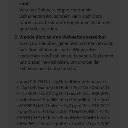
sind.
Veraltete Software birgt nicht nur ein
Sicherheitsrisiko, sondern kann auch dazu
führen, dass bestimmte Funktionen nicht mehr
unterstützt werden.
Wende dich an den Webseitenbetreiber.
Wenn du alle oben genannten Schritte versucht
hast, kontaktiere uns bitte. Wir werden
versuchen, das Problem zu beheben. Du kannst
uns diesen Text schicken, um uns bei der
Fehlersuche zu unterstützen:
ewogICJuYW1lIjogIk5ldHdvcmtFcnJvciIs
CiAgImNvbmZpZyI6IHsKICAgICJtZXRob2Qi
OiAiR0VUIiwKICAgICJ1cmwiOiAiaHR0cHM6
Ly9hcGkueC5ha3MtcHJvZC5hdWRhcmlzLm5l
dC92MS9jbGllbnRzLzIyMjgvd2Vic2l0ZS12
ZWhpY2xlcz93ZWJzaXRlPTVmYTEzMDJlYzMx
ODQ3MjBiYjE1NTBmZCZmaWx0ZXJbMF1bZmll
bGRdPWlzT3duJmZpbHRlclswXVt2YWx1ZV09