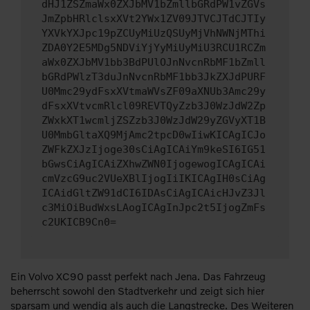
dHJ1ZSZmaWx0ZXJbMV1bZmllbGRdPW1vZGVs
JmZpbHRlclsxXVt2YWx1ZV09JTVCJTdCJTIy
YXVkYXJpc19pZCUyMiUzQSUyMjVhNWNjMThi
ZDA0Y2E5MDg5NDViYjYyMiUyMiU3RCU1RCZm
aWx0ZXJbMV1bb3BdPUlOJnNvcnRbMF1bZmll
bGRdPWlzT3duJnNvcnRbMF1bb3JkZXJdPURF
U0Mmc29ydFsxXVtmaWVsZF09aXNUb3Amc29y
dFsxXVtvcmRlcl09REVTQyZzb3J0WzJdW2Zp
ZWxkXT1wcmljZSZzb3J0WzJdW29yZGVyXT1B
U0MmbGltaXQ9MjAmc2tpcD0wIiwKICAgICJo
ZWFkZXJzIjoge30sCiAgICAiYm9keSI6IG51
bGwsCiAgICAiZXhwZWN0IjogewogICAgICAi
cmVzcG9uc2VUeXBlIjogIiIKICAgIH0sCiAg
ICAidGltZW91dCI6IDAsCiAgICAicHJvZ3Jl
c3MiOiBudWxsLAogICAgInJpc2t5IjogZmFs
c2UKICB9Cn0=
Ein Volvo XC90 passt perfekt nach Jena. Das Fahrzeug
beherrscht sowohl den Stadtverkehr und zeigt sich hier
sparsam und wendig als auch die Langstrecke. Des Weiteren