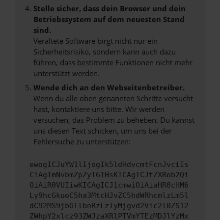
Stelle sicher, dass dein Browser und dein
Betriebssystem auf dem neuesten Stand
sind.
Veraltete Software birgt nicht nur ein
Sicherheitsrisiko, sondern kann auch dazu
führen, dass bestimmte Funktionen nicht mehr
unterstützt werden.
Wende dich an den Webseitenbetreiber.
Wenn du alle oben genannten Schritte versucht
hast, kontaktiere uns bitte. Wir werden
versuchen, das Problem zu beheben. Du kannst
uns diesen Text schicken, um uns bei der
Fehlersuche zu unterstützen:
ewogICJuYW1lIjogIk5ldHdvcmtFcnJvciIs
CiAgImNvbmZpZyI6IHsKICAgICJtZXRob2Qi
OiAiR0VUIiwKICAgICJ1cmwiOiAiaHR0cHM6
Ly9hcGkueC5ha3MtcHJvZC5hdWRhcmlzLm5l
dC92MS9jbGllbnRzLzIyMjgvd2Vic2l0ZS12
ZWhpY2xlcz93ZWJzaXRlPTVmYTEzMDJlYzMx