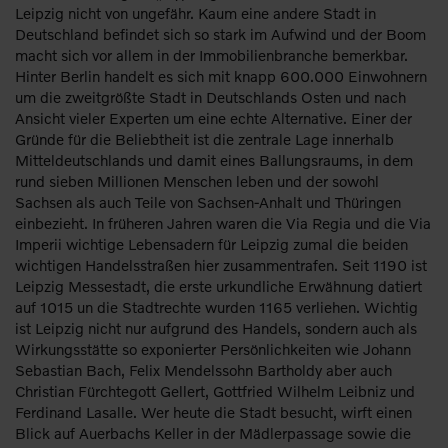
Leipzig nicht von ungefähr. Kaum eine andere Stadt in
Deutschland befindet sich so stark im Aufwind und der Boom
macht sich vor allem in der Immobilienbranche bemerkbar.
Hinter Berlin handelt es sich mit knapp 600.000 Einwohnern
um die zweitgrößte Stadt in Deutschlands Osten und nach
Ansicht vieler Experten um eine echte Alternative. Einer der
Gründe für die Beliebtheit ist die zentrale Lage innerhalb
Mitteldeutschlands und damit eines Ballungsraums, in dem
rund sieben Millionen Menschen leben und der sowohl
Sachsen als auch Teile von Sachsen-Anhalt und Thüringen
einbezieht. In früheren Jahren waren die Via Regia und die Via
Imperii wichtige Lebensadern für Leipzig zumal die beiden
wichtigen Handelsstraßen hier zusammentrafen. Seit 1190 ist
Leipzig Messestadt, die erste urkundliche Erwähnung datiert
auf 1015 un die Stadtrechte wurden 1165 verliehen. Wichtig
ist Leipzig nicht nur aufgrund des Handels, sondern auch als
Wirkungsstätte so exponierter Persönlichkeiten wie Johann
Sebastian Bach, Felix Mendelssohn Bartholdy aber auch
Christian Fürchtegott Gellert, Gottfried Wilhelm Leibniz und
Ferdinand Lasalle. Wer heute die Stadt besucht, wirft einen
Blick auf Auerbachs Keller in der Mädlerpassage sowie die