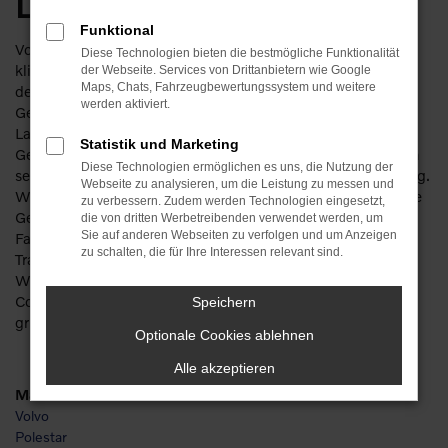
Leipzig
Funktional
Volvo V60 Cross Country Gebrauchtwagen für Leipzig – das
Diese Technologien bieten die bestmögliche Funktionalität
klingt gut und richtig. Sparen Sie getrost ordentlich Geld,
der Webseite. Services von Drittanbietern wie Google
Maps, Chats, Fahrzeugbewertungssystem und weitere
denn bei diesem Hersteller machen Sie auch mit einem
werden aktiviert.
Gebrauchten nichts verkehrt. Die Besonderheit liegt in der
Langlebigkeit der Fahrzeuge. Ein Volvo V60 Cross Country
Statistik und Marketing
Gebrauchtwagen kann bereits einige Jahre gefahren worden
Diese Technologien ermöglichen es uns, die Nutzung der
sein und zeigt immer noch keinerlei Anzeichen von Ermüdung.
Webseite zu analysieren, um die Leistung zu messen und
Wir bieten Ihnen für Ihre Mobilität in Leipzig bevorzugt junge
zu verbessern. Zudem werden Technologien eingesetzt,
Gebrauchte und lassen Sie meist in scheckheftgepflegte
die von dritten Werbetreibenden verwendet werden, um
Sie auf anderen Webseiten zu verfolgen und um Anzeigen
Fahrzeuge einsteigen. Da unser Unternehmen mit seiner
zu schalten, die für Ihre Interessen relevant sind.
Tradition von mehr als 110 Jahren auch über mehrere
Werkstätten verfügt, checken wir jeden Volvo V60 Cross
Country Gebrauchtwagen vor dem Verkauf nach Leipzig
Speichern
gründlich durch und sorgen für einen erstklassigen Zustand.
Optionale Cookies ablehnen
Alle akzeptieren
Marken
Volvo
Polestar