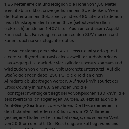
1,85 Meter erreicht und lediglich die Höhe von 1,50 Meter
weicht ab und lässt unweigerlich an ein SUV denken. Wenn
der Kofferraum ein Solo spielt, sind es 495 Liter an Laderaum,
nach Umklappen der hinteren Sitze (selbstverständlich
elektrisch) entstehen 1.407 Liter. Auch unter diesem Aspekt
kann sich das Fahrzeug mit einem echten SUV messen und
kommt doch so viel eleganter daher.
Die Motorisierung des Volvo V60 Cross Country erfolgt mit
einem Mildhybrid auf Basis eines Zweiliter-Turbobenziners.
Das Aggregat ist dank der vier Zylinder überaus sparsam und
wird zudem von einem 48-Volt-Bordnetz unterstützt. Auf die
Straße gelangen dabei 250 PS, die direkt an einen
Allradantrieb übertragen werden. Auf 100 km/h spurtet der
Cross Country in nur 6,6 Sekunden und die
Höchstgeschwindigkeit liegt bei volvotypischen 180 km/h, die
selbstverständlich abgeriegelt wurden. Zuletzt ist auch die
Acht-Gang-Geartronic zu erwähnen. Die Besonderheiten in
den Eckdaten betreffen natürlich die um 72 Millimeter
gestiegene Bodenfreiheit des Fahrzeugs, das so einen Wert
von 20,6 cm erreicht. Der Böschungswinkel liegt vorne und