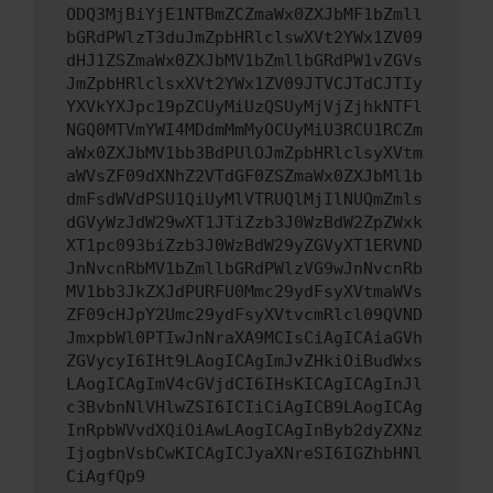
ODQ3MjBiYjE1NTBmZCZmaWx0ZXJbMF1bZmll
bGRdPWlzT3duJmZpbHRlclswXVt2YWx1ZV09
dHJ1ZSZmaWx0ZXJbMV1bZmllbGRdPW1vZGVs
JmZpbHRlclsxXVt2YWx1ZV09JTVCJTdCJTIy
YXVkYXJpc19pZCUyMiUzQSUyMjVjZjhkNTFl
NGQ0MTVmYWI4MDdmMmMyOCUyMiU3RCU1RCZm
aWx0ZXJbMV1bb3BdPUlOJmZpbHRlclsyXVtm
aWVsZF09dXNhZ2VTdGF0ZSZmaWx0ZXJbMl1b
dmFsdWVdPSU1QiUyMlVTRUQlMjIlNUQmZmls
dGVyWzJdW29wXT1JTiZzb3J0WzBdW2ZpZWxk
XT1pc093biZzb3J0WzBdW29yZGVyXT1ERVND
JnNvcnRbMV1bZmllbGRdPWlzVG9wJnNvcnRb
MV1bb3JkZXJdPURFU0Mmc29ydFsyXVtmaWVs
ZF09cHJpY2Umc29ydFsyXVtvcmRlcl09QVND
JmxpbWl0PTIwJnNraXA9MCIsCiAgICAiaGVh
ZGVycyI6IHt9LAogICAgImJvZHkiOiBudWxs
LAogICAgImV4cGVjdCI6IHsKICAgICAgInJl
c3BvbnNlVHlwZSI6ICIiCiAgICB9LAogICAg
InRpbWVvdXQiOiAwLAogICAgInByb2dyZXNz
IjogbnVsbCwKICAgICJyaXNreSI6IGZhbHNl
CiAgfQp9