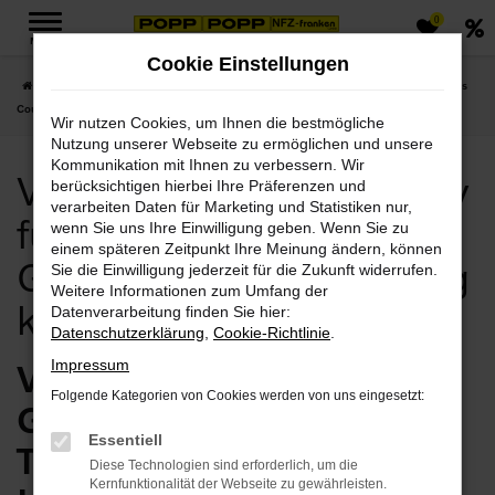
0
Zum
MENÜ
Hauptinhalt
Cookie Einstellungen
springen
Startseite
Leipzig
Volvo
Volvo V60 Cross Country
Volvo V60 Cross
Country für Leipzig Gebrauchtwagen günstig kaufen
Wir nutzen Cookies, um Ihnen die bestmögliche
Nutzung unserer Webseite zu ermöglichen und unsere
Kommunikation mit Ihnen zu verbessern. Wir
Volvo V60 Cross Country
berücksichtigen hierbei Ihre Präferenzen und
verarbeiten Daten für Marketing und Statistiken nur,
für Leipzig
wenn Sie uns Ihre Einwilligung geben. Wenn Sie zu
einem späteren Zeitpunkt Ihre Meinung ändern, können
Gebrauchtwagen günstig
Sie die Einwilligung jederzeit für die Zukunft widerrufen.
Weitere Informationen zum Umfang der
kaufen
Datenverarbeitung finden Sie hier:
Datenschutzerklärung
,
Cookie-Richtlinie
.
Volvo V60 Cross Country
Impressum
Folgende Kategorien von Cookies werden von uns eingesetzt:
Gebrauchtwagen vom
Essentiell
Traditionshändler für
Diese Technologien sind erforderlich, um die
Kernfunktionalität der Webseite zu gewährleisten.