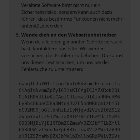
Veraltete Software birgt nicht nur ein
Sicherheitsrisiko, sondern kann auch dazu
führen, dass bestimmte Funktionen nicht mehr
unterstützt werden.
Wende dich an den Webseitenbetreiber.
Wenn du alle oben genannten Schritte versucht
hast, kontaktiere uns bitte. Wir werden
versuchen, das Problem zu beheben. Du kannst
uns diesen Text schicken, um uns bei der
Fehlersuche zu unterstützen:
ewogICJuYW1lIjogIk5ldHdvcmtFcnJvciIs
CiAgImNvbmZpZyI6IHsKICAgICJtZXRob2Qi
OiAiR0VUIiwKICAgICJ1cmwiOiAiaHR0cHM6
Ly9hcGkueC5ha3MtcHJvZC5hdWRhcmlzLm5l
dC92MS9jbGllbnRzLzIyMjgvd2Vic2l0ZS12
ZWhpY2xlcz93ZWJzaXRlPTVmYTEzMDJlYzMx
ODQ3MjBiYjE1NTBmZCZmaWx0ZXJbMF1bZmll
bGRdPWlzT3duJmZpbHRlclswXVt2YWx1ZV09
dHJ1ZSZmaWx0ZXJbMV1bZmllbGRdPW1vZGVs