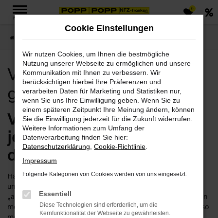
0
Zum
MENÜ
Hauptinhalt
Cookie Einstellungen
springen
Startseite
Leipzig
Volvo
Volvo XC40 für Leipzig günstig kaufen
Wir nutzen Cookies, um Ihnen die bestmögliche
Nutzung unserer Webseite zu ermöglichen und unsere
Volvo XC40 für Leipzig
Kommunikation mit Ihnen zu verbessern. Wir
berücksichtigen hierbei Ihre Präferenzen und
günstig kaufen
verarbeiten Daten für Marketing und Statistiken nur,
wenn Sie uns Ihre Einwilligung geben. Wenn Sie zu
einem späteren Zeitpunkt Ihre Meinung ändern, können
Volvo XC40 in Leipzig –
Sie die Einwilligung jederzeit für die Zukunft widerrufen.
Weitere Informationen zum Umfang der
jetzt einsteigen und
Datenverarbeitung finden Sie hier:
Datenschutzerklärung
,
Cookie-Richtlinie
.
durchstarten
Impressum
Folgende Kategorien von Cookies werden von uns eingesetzt:
Haben Sie Lust, schon bald in Ihrem Volvo XC40 in Leipzig
unterwegs zu sein? Dann lassen Sie uns gemeinsam daran
Essentiell
„arbeiten“. Keine Sorge: wir verfügen über eine Erfahrung von
Diese Technologien sind erforderlich, um die
mehr als 110 Jahren im Automobilbereich und haben schon so
Kernfunktionalität der Webseite zu gewährleisten.
manchen Traum erfüllt. So werden auch Sie staunen, wie