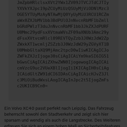
JmZpbHRlclsxXVt2YWx1ZV09JTVCJTdCJTIy
YXVkYXJpc19pZCUyMiUzQSUyMjViODNlMzc3
OGE5YTUyMzAyNTAwMjQ0YyUyMiU3RCU1RCZm
aWx0ZXJbMV1bb3BdPUlOJnNvcnRbMF1bZmll
bGRdPWlzT3duJnNvcnRbMF1bb3JkZXJdPURF
U0Mmc29ydFsxXVtmaWVsZF09aXNUb3Amc29y
dFsxXVtvcmRlcl09REVTQyZzb3J0WzJdW2Zp
ZWxkXT1wcmljZSZzb3J0WzJdW29yZGVyXT1B
U0MmbGltaXQ9MjAmc2tpcD0wIiwKICAgICJo
ZWFkZXJzIjoge30sCiAgICAiYm9keSI6IG51
bGwsCiAgICAiZXhwZWN0IjogewogICAgICAi
cmVzcG9uc2VUeXBlIjogIiIKICAgIH0sCiAg
ICAidGltZW91dCI6IDAsCiAgICAicHJvZ3Jl
c3MiOiBudWxsLAogICAgInJpc2t5IjogZmFs
c2UKICB9Cn0=
Ein Volvo XC40 passt perfekt nach Leipzig. Das Fahrzeug
beherrscht sowohl den Stadtverkehr und zeigt sich hier
sparsam und wendig als auch die Langstrecke. Des Weiteren
erfreuen Sie sich an einem hohen Maß an Sicherheitsfeatures