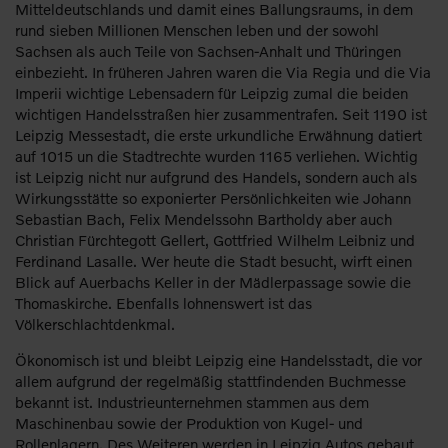
Mitteldeutschlands und damit eines Ballungsraums, in dem
rund sieben Millionen Menschen leben und der sowohl
Sachsen als auch Teile von Sachsen-Anhalt und Thüringen
einbezieht. In früheren Jahren waren die Via Regia und die Via
Imperii wichtige Lebensadern für Leipzig zumal die beiden
wichtigen Handelsstraßen hier zusammentrafen. Seit 1190 ist
Leipzig Messestadt, die erste urkundliche Erwähnung datiert
auf 1015 un die Stadtrechte wurden 1165 verliehen. Wichtig
ist Leipzig nicht nur aufgrund des Handels, sondern auch als
Wirkungsstätte so exponierter Persönlichkeiten wie Johann
Sebastian Bach, Felix Mendelssohn Bartholdy aber auch
Christian Fürchtegott Gellert, Gottfried Wilhelm Leibniz und
Ferdinand Lasalle. Wer heute die Stadt besucht, wirft einen
Blick auf Auerbachs Keller in der Mädlerpassage sowie die
Thomaskirche. Ebenfalls lohnenswert ist das
Völkerschlachtdenkmal.
Ökonomisch ist und bleibt Leipzig eine Handelsstadt, die vor
allem aufgrund der regelmäßig stattfindenden Buchmesse
bekannt ist. Industrieunternehmen stammen aus dem
Maschinenbau sowie der Produktion von Kugel- und
Rollenlagern. Des Weiteren werden in Leipzig Autos gebaut