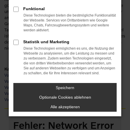
günstig ein Volvo XC40 für Leipzig zu haben ist und wie viele
Funktional
unterschiedliche Möglichkeiten existieren. Die Rede ist unter
Diese Technologien bieten die bestmögliche Funktionalität
anderem von einem Neuwagen. Oder einem
der Webseite. Services von Drittanbietern wie Google
Gebrauchtfahrzeug, einem Jahreswagen, einer
Maps, Chats, Fahrzeugbewertungssystem und weitere
Tageszulassung. Die Ideen gehen uns nicht aus und unser Ziel
werden aktiviert.
ist Ihre Mobilität in Leipzig. Dass der Volvo XC40 hierfür eines
der am Besten geeigneten Fahrzeuge ist, braucht hoffentlich
Statistik und Marketing
nicht zusätzlich erwähnt zu werden.
Diese Technologien ermöglichen es uns, die Nutzung der
Webseite zu analysieren, um die Leistung zu messen und
zu verbessern. Zudem werden Technologien eingesetzt,
die von dritten Werbetreibenden verwendet werden, um
Kategorie
Sie auf anderen Webseiten zu verfolgen und um Anzeigen
zu schalten, die für Ihre Interessen relevant sind.
Volvo XC40 Leipzig
Volvo XC40 Tageszulassung Leipzig
Volvo XC40 Gebrauchtwagen Leipzig
Speichern
Volvo XC40 Neuwagen Leipzig
Optionale Cookies ablehnen
Volvo XC40 Jahreswagen Leipzig
Alle akzeptieren
Fehler: Network Error