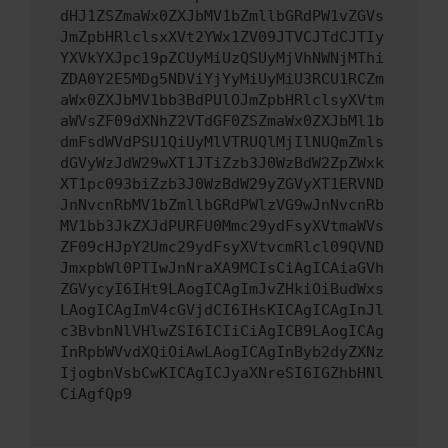
dHJ1ZSZmaWx0ZXJbMV1bZmllbGRdPW1vZGVs
JmZpbHRlclsxXVt2YWx1ZV09JTVCJTdCJTIy
YXVkYXJpc19pZCUyMiUzQSUyMjVhNWNjMThi
ZDA0Y2E5MDg5NDViYjYyMiUyMiU3RCU1RCZm
aWx0ZXJbMV1bb3BdPUlOJmZpbHRlclsyXVtm
aWVsZF09dXNhZ2VTdGF0ZSZmaWx0ZXJbMl1b
dmFsdWVdPSU1QiUyMlVTRUQlMjIlNUQmZmls
dGVyWzJdW29wXT1JTiZzb3J0WzBdW2ZpZWxk
XT1pc093biZzb3J0WzBdW29yZGVyXT1ERVND
JnNvcnRbMV1bZmllbGRdPWlzVG9wJnNvcnRb
MV1bb3JkZXJdPURFU0Mmc29ydFsyXVtmaWVs
ZF09cHJpY2Umc29ydFsyXVtvcmRlcl09QVND
JmxpbWl0PTIwJnNraXA9MCIsCiAgICAiaGVh
ZGVycyI6IHt9LAogICAgImJvZHkiOiBudWxs
LAogICAgImV4cGVjdCI6IHsKICAgICAgInJl
c3BvbnNlVHlwZSI6ICIiCiAgICB9LAogICAg
InRpbWVvdXQiOiAwLAogICAgInByb2dyZXNz
IjogbnVsbCwKICAgICJyaXNreSI6IGZhbHNl
CiAgfQp9