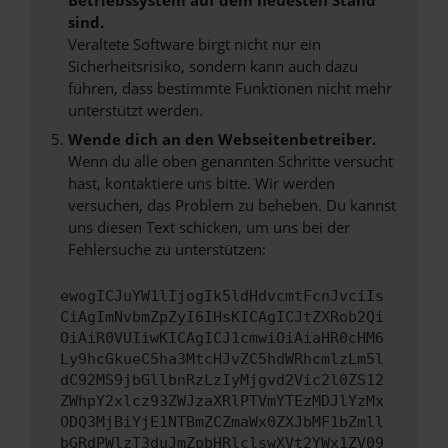
sind.
Veraltete Software birgt nicht nur ein
Sicherheitsrisiko, sondern kann auch dazu
führen, dass bestimmte Funktionen nicht mehr
unterstützt werden.
Wende dich an den Webseitenbetreiber.
Wenn du alle oben genannten Schritte versucht
hast, kontaktiere uns bitte. Wir werden
versuchen, das Problem zu beheben. Du kannst
uns diesen Text schicken, um uns bei der
Fehlersuche zu unterstützen:
ewogICJuYW1lIjogIk5ldHdvcmtFcnJvciIs
CiAgImNvbmZpZyI6IHsKICAgICJtZXRob2Qi
OiAiR0VUIiwKICAgICJ1cmwiOiAiaHR0cHM6
Ly9hcGkueC5ha3MtcHJvZC5hdWRhcmlzLm5l
dC92MS9jbGllbnRzLzIyMjgvd2Vic2l0ZS12
ZWhpY2xlcz93ZWJzaXRlPTVmYTEzMDJlYzMx
ODQ3MjBiYjE1NTBmZCZmaWx0ZXJbMF1bZmll
bGRdPWlzT3duJmZpbHRlclswXVt2YWx1ZV09