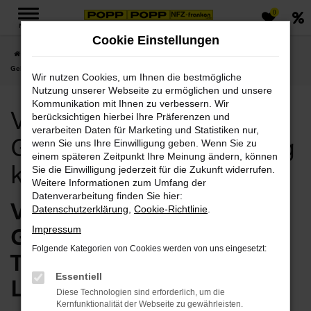
0
Zum
MENÜ
Hauptinhalt
Cookie Einstellungen
springen
Startseite
Leipzig
Volvo
Volvo XC90
Volvo XC90 für Leipzig
Gebrauchtwagen günstig kaufen
Wir nutzen Cookies, um Ihnen die bestmögliche
Nutzung unserer Webseite zu ermöglichen und unsere
Kommunikation mit Ihnen zu verbessern. Wir
Volvo XC90 für Leipzig
berücksichtigen hierbei Ihre Präferenzen und
verarbeiten Daten für Marketing und Statistiken nur,
Gebrauchtwagen günstig
wenn Sie uns Ihre Einwilligung geben. Wenn Sie zu
einem späteren Zeitpunkt Ihre Meinung ändern, können
kaufen
Sie die Einwilligung jederzeit für die Zukunft widerrufen.
Weitere Informationen zum Umfang der
Datenverarbeitung finden Sie hier:
Volvo XC90
Datenschutzerklärung
,
Cookie-Richtlinie
.
Gebrauchtwagen vom
Impressum
Folgende Kategorien von Cookies werden von uns eingesetzt:
Traditionshändler für
Essentiell
Leipzig
Diese Technologien sind erforderlich, um die
Kernfunktionalität der Webseite zu gewährleisten.