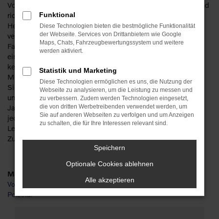
Volvo XC90 Gebrauchtwagen für Leipzig – das klingt gut und
richtig. Sparen Sie getrost ordentlich Geld, denn bei diesem
Funktional
Hersteller machen Sie auch mit einem Gebrauchten nichts
Diese Technologien bieten die bestmögliche Funktionalität
der Webseite. Services von Drittanbietern wie Google
verkehrt. Die Besonderheit liegt in der Langlebigkeit der
Maps, Chats, Fahrzeugbewertungssystem und weitere
Fahrzeuge. Ein Volvo XC90 Gebrauchtwagen kann bereits
werden aktiviert.
einige Jahre gefahren worden sein und zeigt immer noch
keinerlei Anzeichen von Ermüdung. Wir bieten Ihnen für Ihre
Statistik und Marketing
Mobilität in Leipzig bevorzugt junge Gebrauchte und lassen
Diese Technologien ermöglichen es uns, die Nutzung der
Sie meist in scheckheftgepflegte Fahrzeuge einsteigen. Da
Webseite zu analysieren, um die Leistung zu messen und
unser Unternehmen mit seiner Tradition von mehr als 110
zu verbessern. Zudem werden Technologien eingesetzt,
Jahren auch über mehrere Werkstätten verfügt, checken wir
die von dritten Werbetreibenden verwendet werden, um
Sie auf anderen Webseiten zu verfolgen und um Anzeigen
jeden Volvo XC90 Gebrauchtwagen vor dem Verkauf nach
zu schalten, die für Ihre Interessen relevant sind.
Leipzig gründlich durch und sorgen für einen erstklassigen
Zustand.
Speichern
Optionale Cookies ablehnen
Marken
Alle akzeptieren
Volvo
Polestar