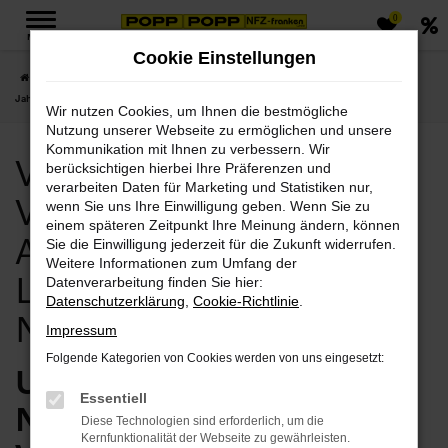
0
Zum
MENÜ
Hauptinhalt
Cookie Einstellungen
springen
Startseite
Naumburg (Saale)
Volvo
Volvo Naumburg (Saale), Volvo
Jahreswagen Angebote mit Lieferservice nach Naumburg (Saale)
Wir nutzen Cookies, um Ihnen die bestmögliche
Nutzung unserer Webseite zu ermöglichen und unsere
Kommunikation mit Ihnen zu verbessern. Wir
Volvo Naumburg (Saale),
berücksichtigen hierbei Ihre Präferenzen und
verarbeiten Daten für Marketing und Statistiken nur,
Volvo Jahreswagen
wenn Sie uns Ihre Einwilligung geben. Wenn Sie zu
einem späteren Zeitpunkt Ihre Meinung ändern, können
Angebote mit
Sie die Einwilligung jederzeit für die Zukunft widerrufen.
Weitere Informationen zum Umfang der
Lieferservice nach
Datenverarbeitung finden Sie hier:
Datenschutzerklärung
,
Cookie-Richtlinie
.
Naumburg (Saale)
Impressum
Folgende Kategorien von Cookies werden von uns eingesetzt:
Unsere Idee für
Essentiell
Naumburg (Saale) – ein
Diese Technologien sind erforderlich, um die
Kernfunktionalität der Webseite zu gewährleisten.