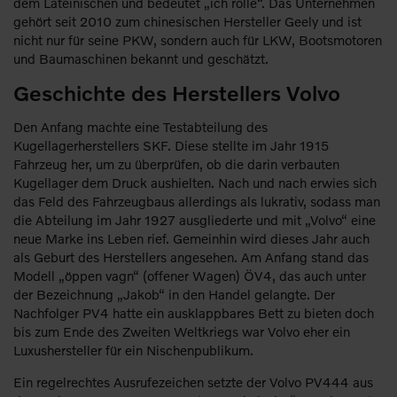
dem Lateinischen und bedeutet „ich rolle“. Das Unternehmen
gehört seit 2010 zum chinesischen Hersteller Geely und ist
nicht nur für seine PKW, sondern auch für LKW, Bootsmotoren
und Baumaschinen bekannt und geschätzt.
Geschichte des Herstellers Volvo
Den Anfang machte eine Testabteilung des
Kugellagerherstellers SKF. Diese stellte im Jahr 1915
Fahrzeug her, um zu überprüfen, ob die darin verbauten
Kugellager dem Druck aushielten. Nach und nach erwies sich
das Feld des Fahrzeugbaus allerdings als lukrativ, sodass man
die Abteilung im Jahr 1927 ausgliederte und mit „Volvo“ eine
neue Marke ins Leben rief. Gemeinhin wird dieses Jahr auch
als Geburt des Herstellers angesehen. Am Anfang stand das
Modell „öppen vagn“ (offener Wagen) ÖV4, das auch unter
der Bezeichnung „Jakob“ in den Handel gelangte. Der
Nachfolger PV4 hatte ein ausklappbares Bett zu bieten doch
bis zum Ende des Zweiten Weltkriegs war Volvo eher ein
Luxushersteller für ein Nischenpublikum.
Ein regelrechtes Ausrufezeichen setzte der Volvo PV444 aus