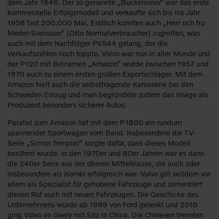
dem Jahr 1946. Der so genannte „Buckelvolvo“ war das erste
kommerzielle Erfolgsmodell und verkaufte sich bis ins Jahr
1958 fast 200.000 Mal. Endlich konnten auch „Herr och fru
Medel-Svensson“ (Otto Normalverbraucher) zugreifen, was
auch mit dem Nachfolger PV544 gelang, der die
Verkaufszahlen noch toppte. Volvo war nun in aller Munde und
der P120 mit Beinamen „Amazon“ wurde zwischen 1957 und
1970 auch zu einem ersten großen Exportschlager. Mit dem
Amazon hielt auch die selbsttragende Karosserie bei den
Schweden Einzug und man begründete zudem das Image als
Produzent besonders sicherer Autos.
Parallel zum Amazon lief mit dem P1800 ein rundum
spannender Sportwagen vom Band. Insbesondere die TV-
Serie „Simon Templar“ sorgte dafür, dass dieses Modell
berühmt wurde. In den 1970er und 80er Jahren war es dann
die 240er Serie aus der oberen Mittelklasse, die auch oder
insbesondere als Kombi erfolgreich war. Volvo gilt seitdem vor
allem als Spezialist für gehobene Fahrzeuge und zementiert
diesen Ruf auch mit neuen Fahrzeugen. Die Geschicke des
Unternehmens wurde ab 1999 von Ford gelenkt und 2010
ging Volvo an Geely mit Sitz in China. Die Chinesen trennten