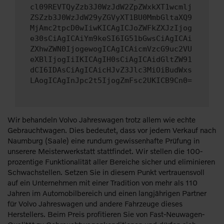
cl09REVTQyZzb3J0WzJdW2ZpZWxkXT1wcmlj
ZSZzb3J0WzJdW29yZGVyXT1BU0MmbGltaXQ9
MjAmc2tpcD0wIiwKICAgICJoZWFkZXJzIjog
e30sCiAgICAiYm9keSI6IG51bGwsCiAgICAi
ZXhwZWN0IjogewogICAgICAicmVzcG9uc2VU
eXBlIjogIiIKICAgIH0sCiAgICAidGltZW91
dCI6IDAsCiAgICAicHJvZ3Jlc3MiOiBudWxs
LAogICAgInJpc2t5IjogZmFsc2UKICB9Cn0=
Wir behandeln Volvo Jahreswagen trotz allem wie echte
Gebrauchtwagen. Dies bedeutet, dass vor jedem Verkauf nach
Naumburg (Saale) eine rundum gewissenhafte Prüfung in
unserere Meisterwerkstatt stattfindet. Wir stellen die 100-
prozentige Funktionalität aller Bereiche sicher und eliminieren
Schwachstellen. Setzen Sie in diesem Punkt vertrauensvoll
auf ein Unternehmen mit einer Tradition von mehr als 110
Jahren im Automobilbereich und einen langjährigen Partner
für Volvo Jahreswagen und andere Fahrzeuge dieses
Herstellers. Beim Preis profitieren Sie von Fast-Neuwagen-