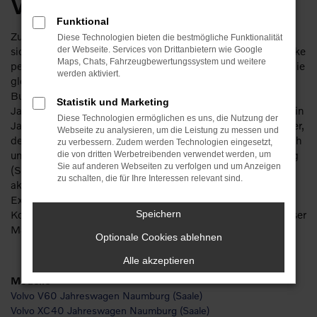
Volvo Jahreswagen
Funktional
Zugegeben: ein Volvo Jahreswagen geht immer und eignet
Diese Technologien bieten die bestmögliche Funktionalität
sich nicht nur für Naumburg (Saale). Dennoch passt die Marke
der Webseite. Services von Drittanbietern wie Google
Maps, Chats, Fahrzeugbewertungssystem und weitere
perfekt in diese Stadt und liefert immer wieder Fahrzeuge, die
werden aktiviert.
gleichermaßen dem Stadtverkehr wie längeren Strecken auf
Bundesstraße und Autobahn gewachsen sind. Volvo
Statistik und Marketing
Jahreswagen sind Gebrauchtfahrzeuge, die gerade einmal ein
Diese Technologien ermöglichen es uns, die Nutzung der
Jahr alt sind. Teilweise sind die Modelle natürlich auch jünger,
Webseite zu analysieren, um die Leistung zu messen und
denn bei den zwölf Monate seit Erstzulassung handelt es sich
zu verbessern. Zudem werden Technologien eingesetzt,
um einen Maximalwert. Kundinnen und Kunden in Naumburg
die von dritten Werbetreibenden verwendet werden, um
Sie auf anderen Webseiten zu verfolgen und um Anzeigen
(Saale) steigen somit meist noch in ein Modell aus der
zu schalten, die für Ihre Interessen relevant sind.
aktuellen Generation und erfreuen sich an allen aktuellen
Extras und Assistenzsystemen. Die Vorteile liegen in mehr
Komfort aber auch einer herausragenden Sicherheit, die dieser
Speichern
Marke ohnehin zueigen ist.
Optionale Cookies ablehnen
Alle akzeptieren
Modelle
Volvo V60 Jahreswagen Naumburg (Saale)
Volvo XC40 Jahreswagen Naumburg (Saale)