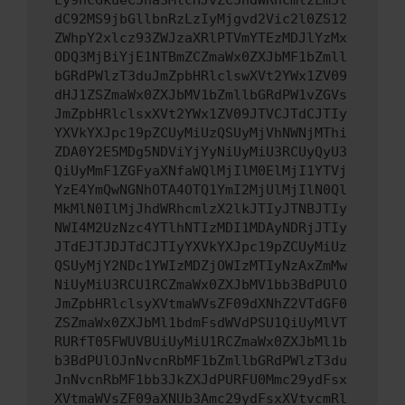
Ly9hcGkueC5ha3MtcHJvZC5hdWRhcmlzLm5l
dC92MS9jbGllbnRzLzIyMjgvd2Vic2l0ZS12
ZWhpY2xlcz93ZWJzaXRlPTVmYTEzMDJlYzMx
ODQ3MjBiYjE1NTBmZCZmaWx0ZXJbMF1bZmll
bGRdPWlzT3duJmZpbHRlclswXVt2YWx1ZV09
dHJ1ZSZmaWx0ZXJbMV1bZmllbGRdPW1vZGVs
JmZpbHRlclsxXVt2YWx1ZV09JTVCJTdCJTIy
YXVkYXJpc19pZCUyMiUzQSUyMjVhNWNjMThi
ZDA0Y2E5MDg5NDViYjYyNiUyMiU3RCUyQyU3
QiUyMmF1ZGFyaXNfaWQlMjIlM0ElMjI1YTVj
YzE4YmQwNGNhOTA4OTQ1YmI2MjUlMjIlN0Ql
MkMlN0IlMjJhdWRhcmlzX2lkJTIyJTNBJTIy
NWI4M2UzNzc4YTlhNTIzMDI1MDAyNDRjJTIy
JTdEJTJDJTdCJTIyYXVkYXJpc19pZCUyMiUz
QSUyMjY2NDc1YWIzMDZjOWIzMTIyNzAxZmMw
NiUyMiU3RCU1RCZmaWx0ZXJbMV1bb3BdPUlO
JmZpbHRlclsyXVtmaWVsZF09dXNhZ2VTdGF0
ZSZmaWx0ZXJbMl1bdmFsdWVdPSU1QiUyMlVT
RURfT05FWUVBUiUyMiU1RCZmaWx0ZXJbMl1b
b3BdPUlOJnNvcnRbMF1bZmllbGRdPWlzT3du
JnNvcnRbMF1bb3JkZXJdPURFU0Mmc29ydFsx
XVtmaWVsZF09aXNUb3Amc29ydFsxXVtvcmRl