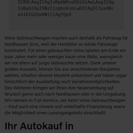
ICB9LAogICAgInRpbWVvdXQiOiAwLAogICAg
InByb2dyZXNzIjogbnVsbCwKICAgICJyaXNr
eSI6IGZhbHNlCiAgfQp9
Volvo Gebrauchtwagen machen auch deshalb als Fahrzeug für
Nordhausen Sinn, weil der Hersteller so solide Fahrzeuge
konstruiert. Für einen gebrauchten Volvo spielen am Ende ein
paar Jahre mehr oder weniger kaum eine Rolle, wenngleich
wir vor allem auf junge Gebrauchte setzen. Dank unserer
großen Auswahl, können Sie aus verschiedenen Baujahren
wählen, erhalten diverse Modelle präsentiert und haben sogar
hinsichtlich der Ausstattung noch Variationsmöglichkeiten.
Des Weiteren bringen wir Ihnen Ihre Neuerwerbung auf
Wunsch gerne auch nach Nordhausen oder in die Umgebung.
Wir nennen es Full-Service, der beim Volvo Gebrauchtwagen
– Kauf auch eine clevere und vorteilhafte Finanzierung sowie
die Möglichkeit eines Leasingangebots einschließt.
Ihr Autokauf in