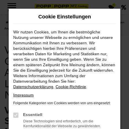
0
Zum
MENÜ
Hauptinhalt
Cookie Einstellungen
springen
Startseite
Nordhausen
Volvo
Volvo Nordhausen, Volvo Gebrauchtwagen
Angebote mit Lieferservice nach Nordhausen
Wir nutzen Cookies, um Ihnen die bestmögliche
Nutzung unserer Webseite zu ermöglichen und unsere
Kommunikation mit Ihnen zu verbessern. Wir
Volvo Nordhausen, Volvo
berücksichtigen hierbei Ihre Präferenzen und
verarbeiten Daten für Marketing und Statistiken nur,
Gebrauchtwagen
wenn Sie uns Ihre Einwilligung geben. Wenn Sie zu
einem späteren Zeitpunkt Ihre Meinung ändern, können
Angebote mit
Sie die Einwilligung jederzeit für die Zukunft widerrufen.
Weitere Informationen zum Umfang der
Lieferservice nach
Datenverarbeitung finden Sie hier:
Datenschutzerklärung
,
Cookie-Richtlinie
.
Nordhausen
Impressum
Folgende Kategorien von Cookies werden von uns eingesetzt:
Volvo Gebrauchtwagen –
Essentiell
Sparvorteil für
Diese Technologien sind erforderlich, um die
Kernfunktionalität der Webseite zu gewährleisten.