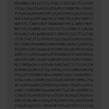
ODk0NWJiNjI2JTIyJTdEJTJDJTdCJTIyYXVk
YXJpc19pZCUyMiUzQSUyMjViODNlMzc3OGE5
YTUyMzAyNTAwMjQ0YyUyMiU3RCUyQyU3QiUy
MmF1ZGFyaXNfaWQlMjIlM0ElMjI2MjYwMTc2
NDFhYTJlNWYxN2FlNmNkNWYlMjIlN0QlMkMl
N0IlMjJhdWRhcmlzX2lkJTIyJTNBJTIyNjQw
MjEwNjIzNzgwNDU0ZGI1MGY2ZjU2JTIyJTdE
JTJDJTdCJTIyYXVkYXJpc19pZCUyMiUzQSUy
MjY1OWQ3NzNmMDZhNDk0YWNjODA5ZjQ0OCUy
MiU3RCU1RCZmaWx0ZXJbMV1bb3BdPUlOJmZp
bHRlclsyXVtmaWVsZF09dXNhZ2VTdGF0ZSZm
aWx0ZXJbMl1bdmFsdWVdPSU1QiUyMlVTRUQl
MjIlNUQmZmlsdGVyWzJdW29wXT1JTiZzb3J0
WzBdW2ZpZWxkXT1pc093biZzb3J0WzBdW29y
ZGVyXT1ERVNDJnNvcnRbMV1bZmllbGRdPWlz
VG9wJnNvcnRbMV1bb3JkZXJdPURFU0Mmc29y
dFsyXVtmaWVsZF09cHJpY2Umc29ydFsyXVtv
cmRlcl09QVNDJmxpbWl0PTIwJnNraXA9MCIs
CiAgICAiaGVhZGVycyI6IHt9LAogICAgImJv
ZHkiOiBudWxsLAogICAgImV4cGVjdCI6IHsK
ICAgICAgInJlc3BvbnNlVHlwZSI6ICIiCiAg