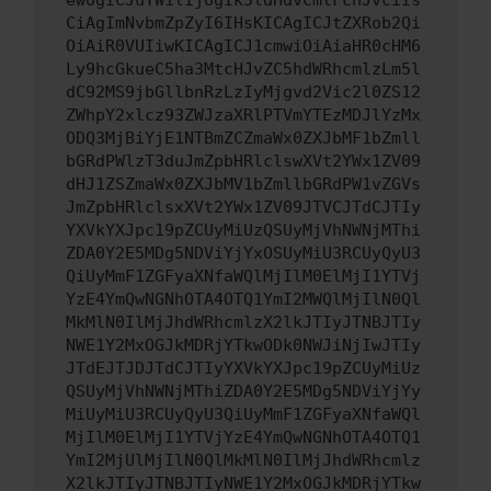
ewogICJuYW1lIjogIk5ldHdvcmtFcnJvciIs
CiAgImNvbmZpZyI6IHsKICAgICJtZXRob2Qi
OiAiR0VUIiwKICAgICJ1cmwiOiAiaHR0cHM6
Ly9hcGkueC5ha3MtcHJvZC5hdWRhcmlzLm5l
dC92MS9jbGllbnRzLzIyMjgvd2Vic2l0ZS12
ZWhpY2xlcz93ZWJzaXRlPTVmYTEzMDJlYzMx
ODQ3MjBiYjE1NTBmZCZmaWx0ZXJbMF1bZmll
bGRdPWlzT3duJmZpbHRlclswXVt2YWx1ZV09
dHJ1ZSZmaWx0ZXJbMV1bZmllbGRdPW1vZGVs
JmZpbHRlclsxXVt2YWx1ZV09JTVCJTdCJTIy
YXVkYXJpc19pZCUyMiUzQSUyMjVhNWNjMThi
ZDA0Y2E5MDg5NDViYjYxOSUyMiU3RCUyQyU3
QiUyMmF1ZGFyaXNfaWQlMjIlM0ElMjI1YTVj
YzE4YmQwNGNhOTA4OTQ1YmI2MWQlMjIlN0Ql
MkMlN0IlMjJhdWRhcmlzX2lkJTIyJTNBJTIy
NWE1Y2MxOGJkMDRjYTkwODk0NWJiNjIwJTIy
JTdEJTJDJTdCJTIyYXVkYXJpc19pZCUyMiUz
QSUyMjVhNWNjMThiZDA0Y2E5MDg5NDViYjYy
MiUyMiU3RCUyQyU3QiUyMmF1ZGFyaXNfaWQl
MjIlM0ElMjI1YTVjYzE4YmQwNGNhOTA4OTQ1
YmI2MjUlMjIlN0QlMkMlN0IlMjJhdWRhcmlz
X2lkJTIyJTNBJTIyNWE1Y2MxOGJkMDRjYTkw