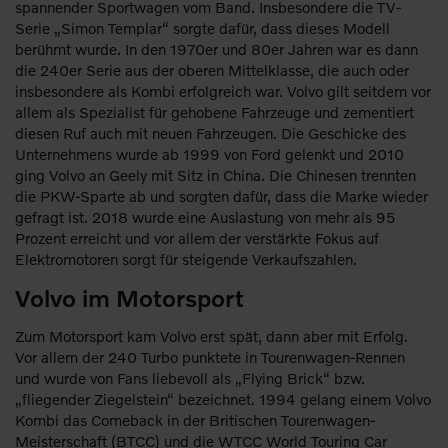
spannender Sportwagen vom Band. Insbesondere die TV-
Serie „Simon Templar“ sorgte dafür, dass dieses Modell
berühmt wurde. In den 1970er und 80er Jahren war es dann
die 240er Serie aus der oberen Mittelklasse, die auch oder
insbesondere als Kombi erfolgreich war. Volvo gilt seitdem vor
allem als Spezialist für gehobene Fahrzeuge und zementiert
diesen Ruf auch mit neuen Fahrzeugen. Die Geschicke des
Unternehmens wurde ab 1999 von Ford gelenkt und 2010
ging Volvo an Geely mit Sitz in China. Die Chinesen trennten
die PKW-Sparte ab und sorgten dafür, dass die Marke wieder
gefragt ist. 2018 wurde eine Auslastung von mehr als 95
Prozent erreicht und vor allem der verstärkte Fokus auf
Elektromotoren sorgt für steigende Verkaufszahlen.
Volvo im Motorsport
Zum Motorsport kam Volvo erst spät, dann aber mit Erfolg.
Vor allem der 240 Turbo punktete in Tourenwagen-Rennen
und wurde von Fans liebevoll als „Flying Brick“ bzw.
„fliegender Ziegelstein“ bezeichnet. 1994 gelang einem Volvo
Kombi das Comeback in der Britischen Tourenwagen-
Meisterschaft (BTCC) und die WTCC World Touring Car