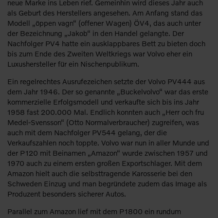
neue Marke ins Leben rief. Gemeinhin wird dieses Jahr auch
als Geburt des Herstellers angesehen. Am Anfang stand das
Modell „öppen vagn“ (offener Wagen) ÖV4, das auch unter
der Bezeichnung „Jakob“ in den Handel gelangte. Der
Nachfolger PV4 hatte ein ausklappbares Bett zu bieten doch
bis zum Ende des Zweiten Weltkriegs war Volvo eher ein
Luxushersteller für ein Nischenpublikum.
Ein regelrechtes Ausrufezeichen setzte der Volvo PV444 aus
dem Jahr 1946. Der so genannte „Buckelvolvo“ war das erste
kommerzielle Erfolgsmodell und verkaufte sich bis ins Jahr
1958 fast 200.000 Mal. Endlich konnten auch „Herr och fru
Medel-Svensson“ (Otto Normalverbraucher) zugreifen, was
auch mit dem Nachfolger PV544 gelang, der die
Verkaufszahlen noch toppte. Volvo war nun in aller Munde und
der P120 mit Beinamen „Amazon“ wurde zwischen 1957 und
1970 auch zu einem ersten großen Exportschlager. Mit dem
Amazon hielt auch die selbsttragende Karosserie bei den
Schweden Einzug und man begründete zudem das Image als
Produzent besonders sicherer Autos.
Parallel zum Amazon lief mit dem P1800 ein rundum