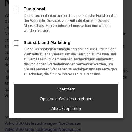
Nordhausen
Funktional
Wer beim Autokauf Geld sparen möchte, steigt in einen
Diese Technologien bieten die bestmögliche Funktionalität
Gebrauchten. Was hinlänglich bekannt ist, bekommt bei uns
der Webseite. Services von Drittanbietern wie Google
Maps, Chats, Fahrzeugbewertungssystem und weitere
jedoch eine neue Wendung. Volvo Gebrauchtwagen für
werden aktiviert.
Nordhausen sind nicht nur besonders günstig, sondern auch in
erstklassigem Zustand. Unser Unternehmen blickt auf eine
Statistik und Marketing
Tradition von mehr als 110 Jahren zurück. Wir verfügen somit
Diese Technologien ermöglichen es uns, die Nutzung der
über enorme Erfahrung und natürlich die entsprechenden
Webseite zu analysieren, um die Leistung zu messen und
Werkstattkapazitäten, um jeden Volvo Gebrauchtwagen vor
zu verbessern. Zudem werden Technologien eingesetzt,
dem Verkauf gründlich zu prüfen. Wir arbeiten seit
die von dritten Werbetreibenden verwendet werden, um
Sie auf anderen Webseiten zu verfolgen und um Anzeigen
Jahrzehnten mit diesem Hersteller zusammen und sind ebenso
zu schalten, die für Ihre Interessen relevant sind.
lange für unsere Kundschaft in Nordhausen tätig. So entstehen
enge Bindungen und Vertrauensverhältnisse und Sie steigen
ganz sicher in einem perfekt gepflegten und mangelfreien
Speichern
Volvo Gebrauchtwagen.
Optionale Cookies ablehnen
Alle akzeptieren
Modelle
Volvo S60 Gebrauchtwagen Nordhausen
Volvo V60 Gebrauchtwagen Nordhausen