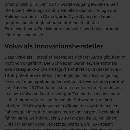
Championship im Jahr 2017 wurden sogar gewonnen. Seit
2018 ziert allerdings nicht mehr allein das Volvo-Logo die
Boliden, sondern in China wurde Cyan Racing ins Leben
gerufen und steht gleichberechtigt innerhalb des
Firmenverbunds. Die Motoren und viel Know-how stammen
allerdings von Volvo.
Volvo als Innovationshersteller
Dass Volvo als Hersteller besonders sicherer Autos gilt, kommt
nicht von ungefährt. Die Schweden waren es, die erstmals
einen Dreipunkt-Sicherheitsgurt einführten und diesen schon
1959 patentieren ließen. Dem Ingenieur Nils Bohlin gelang
seinerzeit eine regelrechte Innovation, die viele Leben gerettet
hat. Aus den 1970er Jahren stammen die ersten Kopfstützen
in einem Volvo und in der heutigen Zeit sind es insbesondere
selbstfahrende Autos, an denen die Schweden verstärkt
arbeiten. 2010 wurde auch ein Alkoholmesssystem in allen
Fahrzeugen integriert, sodass man ohne kurzen Check nicht
fahren kann. Seit dem Jahr 2000 ist das Risiko, bei einem
Unfall in einem Volvo verletzt zu werden, um 50 Prozent
gesunken und mit Systemen wie Intellisafe wird das Ziel von