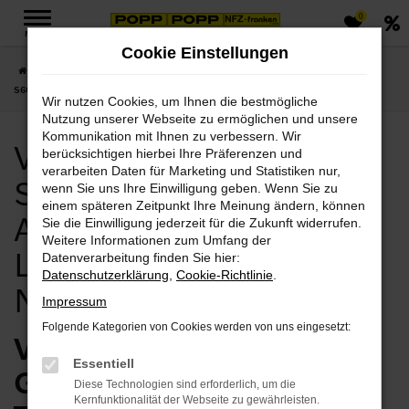
0
Zum
MENÜ
Hauptinhalt
Cookie Einstellungen
springen
Startseite
Nordhausen
Volvo
Volvo S60
Volvo Nordhausen, Volvo
S60 Gebrauchtwagen Angebote mit Lieferservice nach Nordhausen
Wir nutzen Cookies, um Ihnen die bestmögliche
Nutzung unserer Webseite zu ermöglichen und unsere
Kommunikation mit Ihnen zu verbessern. Wir
Volvo Nordhausen, Volvo
berücksichtigen hierbei Ihre Präferenzen und
verarbeiten Daten für Marketing und Statistiken nur,
S60 Gebrauchtwagen
wenn Sie uns Ihre Einwilligung geben. Wenn Sie zu
einem späteren Zeitpunkt Ihre Meinung ändern, können
Angebote mit
Sie die Einwilligung jederzeit für die Zukunft widerrufen.
Weitere Informationen zum Umfang der
Lieferservice nach
Datenverarbeitung finden Sie hier:
Datenschutzerklärung
,
Cookie-Richtlinie
.
Nordhausen
Impressum
Folgende Kategorien von Cookies werden von uns eingesetzt:
Volvo S60
Essentiell
Gebrauchtwagen vom
Diese Technologien sind erforderlich, um die
Kernfunktionalität der Webseite zu gewährleisten.