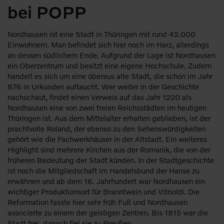
bei POPP
Nordhausen ist eine Stadt in Thüringen mit rund 42.000
Einwohnern. Man befindet sich hier noch im Harz, allerdings
an dessen südlichem Ende. Aufgrund der Lage ist Nordhausen
ein Oberzentrum und besitzt eine eigene Hochschule. Zudem
handelt es sich um eine überaus alte Stadt, die schon im Jahr
876 in Urkunden auftaucht. Wer weiter in der Geschichte
nachschaut, findet einen Verweis auf das Jahr 1220 als
Nordhausen eine von zwei freien Reichsstädten im heutigen
Thüringen ist. Aus dem Mittelalter erhalten geblieben, ist der
prachtvolle Roland, der ebenso zu den Sehenswürdigkeiten
gehört wie die Fachwerkhäuser in der Altstadt. Ein weiteres
Highlight sind mehrere Kirchen aus der Romanik, die von der
früheren Bedeutung der Stadt künden. In der Stadtgeschichte
ist noch die Mitgliedschaft im Handelsbund der Hanse zu
erwähnen und ab dem 16. Jahrhundert war Nordhausen ein
wichtiger Produktionsort für Branntwein und Vitriolöl. Die
Reformation fasste hier sehr früh Fuß und Nordhausen
avancierte zu einem der geistigen Zentren. Bis 1815 war die
Stadt frei, danach fiel sie zu Preußen.