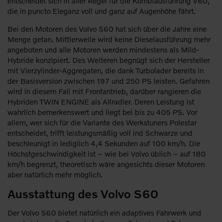
entscheidet sich in aller Regel für die Kombiausführung V60,
die in puncto Eleganz voll und ganz auf Augenhöhe fährt.
Bei den Motoren des Volvo S60 hat sich über die Jahre eine
Menge getan. Mittlerweile wird keine Dieselausführung mehr
angeboten und alle Motoren werden mindestens als Mild-
Hybride konzipiert. Des Weiteren begnügt sich der Hersteller
mit Vierzylinder-Aggregaten, die dank Turbolader bereits in
der Basisversion zwischen 197 und 250 PS leisten. Gefahren
wird in diesem Fall mit Frontantrieb, darüber rangieren die
Hybriden TWIN ENGINE als Allradler. Deren Leistung ist
wahrlich bemerkenswert und liegt bei bis zu 405 PS. Vor
allem, wer sich für die Variante des Werkstuners Polestar
entscheidet, trifft leistungsmäßig voll ind Schwarze und
beschleunigt in lediglich 4,4 Sekunden auf 100 km/h. Die
Höchstgeschwindigkeit ist – wie bei Volvo üblich – auf 180
km/h begrenzt, theoretisch wäre angesichts dieser Motoren
aber natürlich mehr möglich.
Ausstattung des Volvo S60
Der Volvo S60 bietet natürlich ein adaptives Fahrwerk und