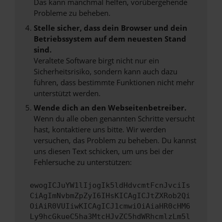
Das kann manchmal helfen, vorübergehende
Probleme zu beheben.
Stelle sicher, dass dein Browser und dein
Betriebssystem auf dem neuesten Stand
sind.
Veraltete Software birgt nicht nur ein
Sicherheitsrisiko, sondern kann auch dazu
führen, dass bestimmte Funktionen nicht mehr
unterstützt werden.
Wende dich an den Webseitenbetreiber.
Wenn du alle oben genannten Schritte versucht
hast, kontaktiere uns bitte. Wir werden
versuchen, das Problem zu beheben. Du kannst
uns diesen Text schicken, um uns bei der
Fehlersuche zu unterstützen:
ewogICJuYW1lIjogIk5ldHdvcmtFcnJvciIs
CiAgImNvbmZpZyI6IHsKICAgICJtZXRob2Qi
OiAiR0VUIiwKICAgICJ1cmwiOiAiaHR0cHM6
Ly9hcGkueC5ha3MtcHJvZC5hdWRhcmlzLm5l