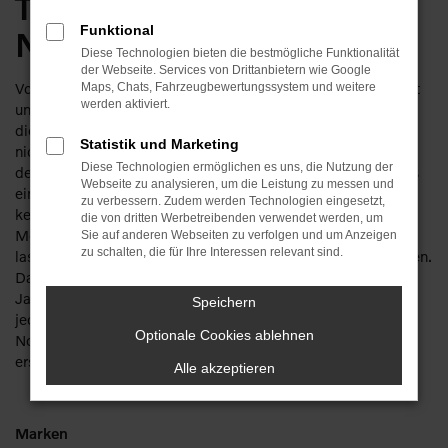
Traditionshändler für
Funktional
Nordhausen
Diese Technologien bieten die bestmögliche Funktionalität
der Webseite. Services von Drittanbietern wie Google
Volvo S60 Gebrauchtwagen für Nordhausen – das klingt gut
Maps, Chats, Fahrzeugbewertungssystem und weitere
werden aktiviert.
und richtig. Sparen Sie getrost ordentlich Geld, denn bei
diesem Hersteller machen Sie auch mit einem Gebrauchten
Statistik und Marketing
nichts verkehrt. Die Besonderheit liegt in der Langlebigkeit
Diese Technologien ermöglichen es uns, die Nutzung der
der Fahrzeuge. Ein Volvo S60 Gebrauchtwagen kann bereits
Webseite zu analysieren, um die Leistung zu messen und
einige Jahre gefahren worden sein und zeigt immer noch
zu verbessern. Zudem werden Technologien eingesetzt,
keinerlei Anzeichen von Ermüdung. Wir bieten Ihnen für Ihre
die von dritten Werbetreibenden verwendet werden, um
Mobilität in Nordhausen bevorzugt junge Gebrauchte und
Sie auf anderen Webseiten zu verfolgen und um Anzeigen
zu schalten, die für Ihre Interessen relevant sind.
lassen Sie meist in scheckheftgepflegte Fahrzeuge einsteigen.
Da unser Unternehmen mit seiner Tradition von mehr als 110
Jahren auch über mehrere Werkstätten verfügt, checken wir
Speichern
jeden Volvo S60 Gebrauchtwagen vor dem Verkauf nach
Optionale Cookies ablehnen
Nordhausen gründlich durch und sorgen für einen
erstklassigen Zustand.
Alle akzeptieren
Marken