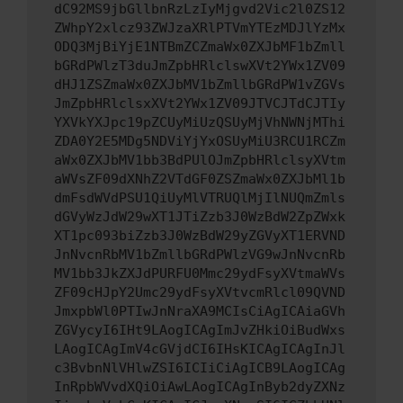
dC92MS9jbGllbnRzLzIyMjgvd2Vic2l0ZS12
ZWhpY2xlcz93ZWJzaXRlPTVmYTEzMDJlYzMx
ODQ3MjBiYjE1NTBmZCZmaWx0ZXJbMF1bZmll
bGRdPWlzT3duJmZpbHRlclswXVt2YWx1ZV09
dHJ1ZSZmaWx0ZXJbMV1bZmllbGRdPW1vZGVs
JmZpbHRlclsxXVt2YWx1ZV09JTVCJTdCJTIy
YXVkYXJpc19pZCUyMiUzQSUyMjVhNWNjMThi
ZDA0Y2E5MDg5NDViYjYxOSUyMiU3RCU1RCZm
aWx0ZXJbMV1bb3BdPUlOJmZpbHRlclsyXVtm
aWVsZF09dXNhZ2VTdGF0ZSZmaWx0ZXJbMl1b
dmFsdWVdPSU1QiUyMlVTRUQlMjIlNUQmZmls
dGVyWzJdW29wXT1JTiZzb3J0WzBdW2ZpZWxk
XT1pc093biZzb3J0WzBdW29yZGVyXT1ERVND
JnNvcnRbMV1bZmllbGRdPWlzVG9wJnNvcnRb
MV1bb3JkZXJdPURFU0Mmc29ydFsyXVtmaWVs
ZF09cHJpY2Umc29ydFsyXVtvcmRlcl09QVND
JmxpbWl0PTIwJnNraXA9MCIsCiAgICAiaGVh
ZGVycyI6IHt9LAogICAgImJvZHkiOiBudWxs
LAogICAgImV4cGVjdCI6IHsKICAgICAgInJl
c3BvbnNlVHlwZSI6ICIiCiAgICB9LAogICAg
InRpbWVvdXQiOiAwLAogICAgInByb2dyZXNz