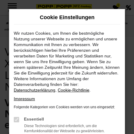
0
Zum
MENÜ
Hauptinhalt
Cookie Einstellungen
springen
Startseite
Nordhausen
Volvo
Volvo Nordhausen, Volvo XC60 Angebote
mit Lieferservice nach Nordhausen
Wir nutzen Cookies, um Ihnen die bestmögliche
Nutzung unserer Webseite zu ermöglichen und unsere
Kommunikation mit Ihnen zu verbessern. Wir
Volvo Nordhausen, Volvo
berücksichtigen hierbei Ihre Präferenzen und
verarbeiten Daten für Marketing und Statistiken nur,
XC60 Angebote mit
wenn Sie uns Ihre Einwilligung geben. Wenn Sie zu
einem späteren Zeitpunkt Ihre Meinung ändern, können
Lieferservice nach
Sie die Einwilligung jederzeit für die Zukunft widerrufen.
Weitere Informationen zum Umfang der
Nordhausen
Datenverarbeitung finden Sie hier:
Datenschutzerklärung
,
Cookie-Richtlinie
.
Volvo XC60 in
Impressum
Folgende Kategorien von Cookies werden von uns eingesetzt:
Nordhausen – jetzt
Essentiell
einsteigen und
Diese Technologien sind erforderlich, um die
Kernfunktionalität der Webseite zu gewährleisten.