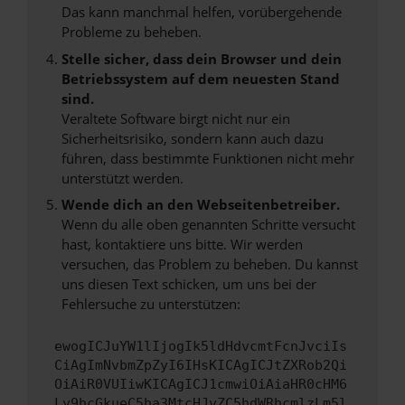
Das kann manchmal helfen, vorübergehende
Probleme zu beheben.
Stelle sicher, dass dein Browser und dein
Betriebssystem auf dem neuesten Stand
sind.
Veraltete Software birgt nicht nur ein
Sicherheitsrisiko, sondern kann auch dazu
führen, dass bestimmte Funktionen nicht mehr
unterstützt werden.
Wende dich an den Webseitenbetreiber.
Wenn du alle oben genannten Schritte versucht
hast, kontaktiere uns bitte. Wir werden
versuchen, das Problem zu beheben. Du kannst
uns diesen Text schicken, um uns bei der
Fehlersuche zu unterstützen:
ewogICJuYW1lIjogIk5ldHdvcmtFcnJvciIs
CiAgImNvbmZpZyI6IHsKICAgICJtZXRob2Qi
OiAiR0VUIiwKICAgICJ1cmwiOiAiaHR0cHM6
Ly9hcGkueC5ha3MtcHJvZC5hdWRhcmlzLm5l