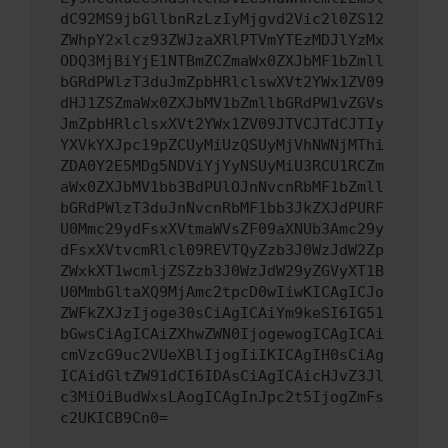
dC92MS9jbGllbnRzLzIyMjgvd2Vic2l0ZS12
ZWhpY2xlcz93ZWJzaXRlPTVmYTEzMDJlYzMx
ODQ3MjBiYjE1NTBmZCZmaWx0ZXJbMF1bZmll
bGRdPWlzT3duJmZpbHRlclswXVt2YWx1ZV09
dHJ1ZSZmaWx0ZXJbMV1bZmllbGRdPW1vZGVs
JmZpbHRlclsxXVt2YWx1ZV09JTVCJTdCJTIy
YXVkYXJpc19pZCUyMiUzQSUyMjVhNWNjMThi
ZDA0Y2E5MDg5NDViYjYyNSUyMiU3RCU1RCZm
aWx0ZXJbMV1bb3BdPUlOJnNvcnRbMF1bZmll
bGRdPWlzT3duJnNvcnRbMF1bb3JkZXJdPURF
U0Mmc29ydFsxXVtmaWVsZF09aXNUb3Amc29y
dFsxXVtvcmRlcl09REVTQyZzb3J0WzJdW2Zp
ZWxkXT1wcmljZSZzb3J0WzJdW29yZGVyXT1B
U0MmbGltaXQ9MjAmc2tpcD0wIiwKICAgICJo
ZWFkZXJzIjoge30sCiAgICAiYm9keSI6IG51
bGwsCiAgICAiZXhwZWN0IjogewogICAgICAi
cmVzcG9uc2VUeXBlIjogIiIKICAgIH0sCiAg
ICAidGltZW91dCI6IDAsCiAgICAicHJvZ3Jl
c3MiOiBudWxsLAogICAgInJpc2t5IjogZmFs
c2UKICB9Cn0=