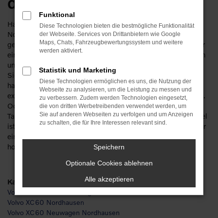
durchstarten
Funktional
Haben Sie Lust, schon bald in Ihrem Volvo XC60 in
Diese Technologien bieten die bestmögliche Funktionalität
Nordhausen unterwegs zu sein? Dann lassen Sie uns
der Webseite. Services von Drittanbietern wie Google
Maps, Chats, Fahrzeugbewertungssystem und weitere
gemeinsam daran „arbeiten“. Keine Sorge: wir verfügen über
werden aktiviert.
eine Erfahrung von mehr als 110 Jahren im Automobilbereich
und haben schon so manchen Traum erfüllt. So werden auch
Statistik und Marketing
Sie staunen, wie günstig ein Volvo XC60 für Nordhausen zu
Diese Technologien ermöglichen es uns, die Nutzung der
haben ist und wie viele unterschiedliche Möglichkeiten
Webseite zu analysieren, um die Leistung zu messen und
existieren. Die Rede ist unter anderem von einem Neuwagen.
zu verbessern. Zudem werden Technologien eingesetzt,
Oder einem Gebrauchtfahrzeug, einem Jahreswagen, einer
die von dritten Werbetreibenden verwendet werden, um
Sie auf anderen Webseiten zu verfolgen und um Anzeigen
Tageszulassung. Die Ideen gehen uns nicht aus und unser Ziel
zu schalten, die für Ihre Interessen relevant sind.
ist Ihre Mobilität in Nordhausen. Dass der Volvo XC60 hierfür
eines der am Besten geeigneten Fahrzeuge ist, braucht
hoffentlich nicht zusätzlich erwähnt zu werden.
Speichern
Optionale Cookies ablehnen
Alle akzeptieren
Kategorie
Volvo XC60 Gebrauchtwagen Nordhausen
Volvo XC60 Nordhausen
Volvo XC60 Neuwagen Nordhausen