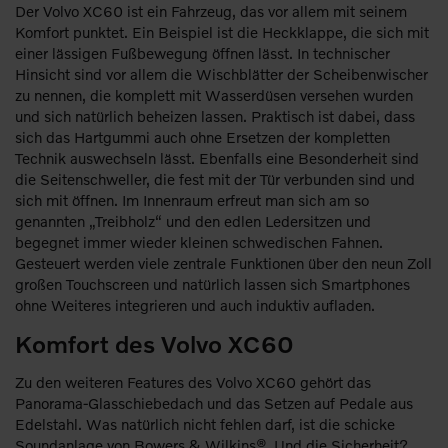
Der Volvo XC60 ist ein Fahrzeug, das vor allem mit seinem
Komfort punktet. Ein Beispiel ist die Heckklappe, die sich mit
einer lässigen Fußbewegung öffnen lässt. In technischer
Hinsicht sind vor allem die Wischblätter der Scheibenwischer
zu nennen, die komplett mit Wasserdüsen versehen wurden
und sich natürlich beheizen lassen. Praktisch ist dabei, dass
sich das Hartgummi auch ohne Ersetzen der kompletten
Technik auswechseln lässt. Ebenfalls eine Besonderheit sind
die Seitenschweller, die fest mit der Tür verbunden sind und
sich mit öffnen. Im Innenraum erfreut man sich am so
genannten „Treibholz“ und den edlen Ledersitzen und
begegnet immer wieder kleinen schwedischen Fahnen.
Gesteuert werden viele zentrale Funktionen über den neun Zoll
großen Touchscreen und natürlich lassen sich Smartphones
ohne Weiteres integrieren und auch induktiv aufladen.
Komfort des Volvo XC60
Zu den weiteren Features des Volvo XC60 gehört das
Panorama-Glasschiebedach und das Setzen auf Pedale aus
Edelstahl. Was natürlich nicht fehlen darf, ist die schicke
Soundanlage von Bowers & Wilkins®. Und die Sicherheit?