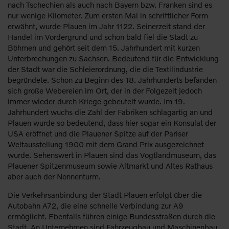
nach Tschechien als auch nach Bayern bzw. Franken sind es
nur wenige Kilometer. Zum ersten Mal in schriftlicher Form
erwähnt, wurde Plauen im Jahr 1122. Seinerzeit stand der
Handel im Vordergrund und schon bald fiel die Stadt zu
Böhmen und gehört seit dem 15. Jahrhundert mit kurzen
Unterbrechungen zu Sachsen. Bedeutend für die Entwicklung
der Stadt war die Schleierordnung, die die Textilindustrie
begründete. Schon zu Beginn des 18. Jahrhunderts befanden
sich große Webereien im Ort, der in der Folgezeit jedoch
immer wieder durch Kriege gebeutelt wurde. Im 19.
Jahrhundert wuchs die Zahl der Fabriken schlagartig an und
Plauen wurde so bedeutend, dass hier sogar ein Konsulat der
USA eröffnet und die Plauener Spitze auf der Pariser
Weltausstellung 1900 mit dem Grand Prix ausgezeichnet
wurde. Sehenswert in Plauen sind das Vogtlandmuseum, das
Plauener Spitzenmuseum sowie Altmarkt und Altes Rathaus
aber auch der Nonnenturm.
Die Verkehrsanbindung der Stadt Plauen erfolgt über die
Autobahn A72, die eine schnelle Verbindung zur A9
ermöglicht. Ebenfalls führen einige Bundesstraßen durch die
Stadt. An Unternehmen sind Fahrzeugbau und Maschinenbau