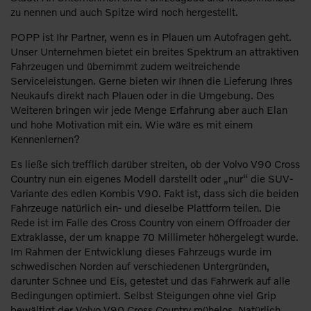
zu nennen und auch Spitze wird noch hergestellt.
POPP ist Ihr Partner, wenn es in Plauen um Autofragen geht.
Unser Unternehmen bietet ein breites Spektrum an attraktiven
Fahrzeugen und übernimmt zudem weitreichende
Serviceleistungen. Gerne bieten wir Ihnen die Lieferung Ihres
Neukaufs direkt nach Plauen oder in die Umgebung. Des
Weiteren bringen wir jede Menge Erfahrung aber auch Elan
und hohe Motivation mit ein. Wie wäre es mit einem
Kennenlernen?
Es ließe sich trefflich darüber streiten, ob der Volvo V90 Cross
Country nun ein eigenes Modell darstellt oder „nur“ die SUV-
Variante des edlen Kombis V90. Fakt ist, dass sich die beiden
Fahrzeuge natürlich ein- und dieselbe Plattform teilen. Die
Rede ist im Falle des Cross Country von einem Offroader der
Extraklasse, der um knappe 70 Millimeter höhergelegt wurde.
Im Rahmen der Entwicklung dieses Fahrzeugs wurde im
schwedischen Norden auf verschiedenen Untergründen,
darunter Schnee und Eis, getestet und das Fahrwerk auf alle
Bedingungen optimiert. Selbst Steigungen ohne viel Grip
bewältigt der Volvo V90 Cross Country mühelos. Natürlich