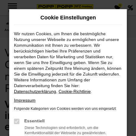
0
Zum
MENÜ
Hauptinhalt
Cookie Einstellungen
springen
Startseite
Plauen
Volvo
Volvo Plauen , Volvo V90 Cross Country
Angebote mit Lieferservice nach Plauen
Wir nutzen Cookies, um Ihnen die bestmögliche
Nutzung unserer Webseite zu ermöglichen und unsere
Kommunikation mit Ihnen zu verbessern. Wir
Volvo Plauen , Volvo V90
berücksichtigen hierbei Ihre Präferenzen und
verarbeiten Daten für Marketing und Statistiken nur,
Cross Country Angebote
wenn Sie uns Ihre Einwilligung geben. Wenn Sie zu
einem späteren Zeitpunkt Ihre Meinung ändern, können
mit Lieferservice nach
Sie die Einwilligung jederzeit für die Zukunft widerrufen.
Weitere Informationen zum Umfang der
Plauen
Datenverarbeitung finden Sie hier:
Datenschutzerklärung
,
Cookie-Richtlinie
.
Volvo V90 Cross Country
Impressum
Folgende Kategorien von Cookies werden von uns eingesetzt:
in Plauen – jetzt
Essentiell
einsteigen und
Diese Technologien sind erforderlich, um die
Kernfunktionalität der Webseite zu gewährleisten.