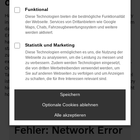
durchstarten
Funktional
Haben Sie Lust, schon bald in Ihrem Volvo V90 Cross Country
Diese Technologien bieten die bestmögliche Funktionalität
in Plauen unterwegs zu sein? Dann lassen Sie uns gemeinsam
der Webseite. Services von Drittanbietern wie Google
Maps, Chats, Fahrzeugbewertungssystem und weitere
daran „arbeiten“. Keine Sorge: wir verfügen über eine
werden aktiviert.
Erfahrung von mehr als 110 Jahren im Automobilbereich und
haben schon so manchen Traum erfüllt. So werden auch Sie
Statistik und Marketing
staunen, wie günstig ein Volvo V90 Cross Country für Plauen
Diese Technologien ermöglichen es uns, die Nutzung der
zu haben ist und wie viele unterschiedliche Möglichkeiten
Webseite zu analysieren, um die Leistung zu messen und
existieren. Die Rede ist unter anderem von einem Neuwagen.
zu verbessern. Zudem werden Technologien eingesetzt,
Oder einem Gebrauchtfahrzeug, einem Jahreswagen, einer
die von dritten Werbetreibenden verwendet werden, um
Sie auf anderen Webseiten zu verfolgen und um Anzeigen
Tageszulassung. Die Ideen gehen uns nicht aus und unser Ziel
zu schalten, die für Ihre Interessen relevant sind.
ist Ihre Mobilität in Plauen . Dass der Volvo V90 Cross Country
hierfür eines der am Besten geeigneten Fahrzeuge ist, braucht
hoffentlich nicht zusätzlich erwähnt zu werden.
Speichern
Optionale Cookies ablehnen
Alle akzeptieren
Fehler: Network Error