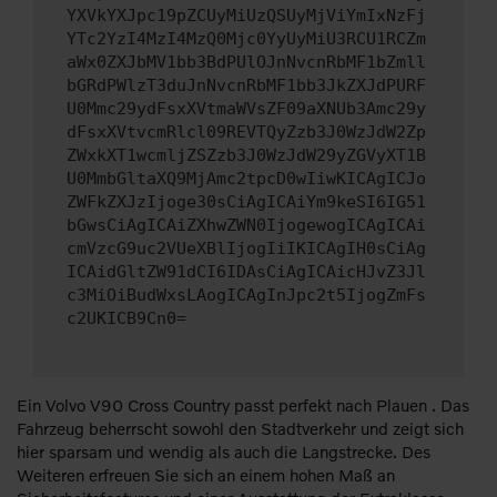
YXVkYXJpc19pZCUyMiUzQSUyMjViYmIxNzFj
YTc2YzI4MzI4MzQ0Mjc0YyUyMiU3RCU1RCZm
aWx0ZXJbMV1bb3BdPUlOJnNvcnRbMF1bZmll
bGRdPWlzT3duJnNvcnRbMF1bb3JkZXJdPURF
U0Mmc29ydFsxXVtmaWVsZF09aXNUb3Amc29y
dFsxXVtvcmRlcl09REVTQyZzb3J0WzJdW2Zp
ZWxkXT1wcmljZSZzb3J0WzJdW29yZGVyXT1B
U0MmbGltaXQ9MjAmc2tpcD0wIiwKICAgICJo
ZWFkZXJzIjoge30sCiAgICAiYm9keSI6IG51
bGwsCiAgICAiZXhwZWN0IjogewogICAgICAi
cmVzcG9uc2VUeXBlIjogIiIKICAgIH0sCiAg
ICAidGltZW91dCI6IDAsCiAgICAicHJvZ3Jl
c3MiOiBudWxsLAogICAgInJpc2t5IjogZmFs
c2UKICB9Cn0=
Ein Volvo V90 Cross Country passt perfekt nach Plauen . Das
Fahrzeug beherrscht sowohl den Stadtverkehr und zeigt sich
hier sparsam und wendig als auch die Langstrecke. Des
Weiteren erfreuen Sie sich an einem hohen Maß an