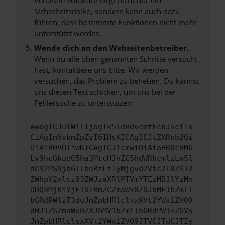
Sicherheitsrisiko, sondern kann auch dazu
führen, dass bestimmte Funktionen nicht mehr
unterstützt werden.
Wende dich an den Webseitenbetreiber.
Wenn du alle oben genannten Schritte versucht
hast, kontaktiere uns bitte. Wir werden
versuchen, das Problem zu beheben. Du kannst
uns diesen Text schicken, um uns bei der
Fehlersuche zu unterstützen:
ewogICJuYW1lIjogIk5ldHdvcmtFcnJvciIs
CiAgImNvbmZpZyI6IHsKICAgICJtZXRob2Qi
OiAiR0VUIiwKICAgICJ1cmwiOiAiaHR0cHM6
Ly9hcGkueC5ha3MtcHJvZC5hdWRhcmlzLm5l
dC92MS9jbGllbnRzLzIyMjgvd2Vic2l0ZS12
ZWhpY2xlcz93ZWJzaXRlPTVmYTEzMDJlYzMx
ODQ3MjBiYjE1NTBmZCZmaWx0ZXJbMF1bZmll
bGRdPWlzT3duJmZpbHRlclswXVt2YWx1ZV09
dHJ1ZSZmaWx0ZXJbMV1bZmllbGRdPW1vZGVs
JmZpbHRlclsxXVt2YWx1ZV09JTVCJTdCJTIy