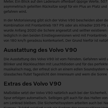
Meter. Ein Blick auf den Laderaum offenbart üppige Werte. 507 L
asymmetrisch geteilten Rücksitze sorgt für ein Plus an Platz un
gefahren wird.
In der Motorisierung gibt sich der Volvo V90 bescheiden aber den
Kombination mit Frontantrieb 197 PS oder als Allradler 235 PS au
wurde Anfang 2020 die Schere angesetzt und seither existieren
lediglich in den beiden Einstiegsversionen wird mit Frontantri
von 180 km/h geradezu konterkariert. Der Grund hierfür ist natü
Ausstattung des Volvo V90
Die Ausstattung des Volvo V90 ist vom Feinsten. Gefahren wird 
Blinker und Rückleuchten mit Leuchtdioden und für das perfekte 
musikalisch mag, der erfreut sich an einem edlen Soundsystem 
Glasdaches flutet Tageslicht den Innenraum und wem die Sonne zu
Extras des Volvo V90
Maßstäbe setzt der Volvo V90 natürlich auch bei der Sicherheit
Spur erfolgen automatisch. Selbiges gilt auch für das Halten von
am Lenkrad bleiben. Die Sicherheitssystem arbeiten auch bei Na
Kamera. Zuletzt existiert auch ein System der gegenseitigen V