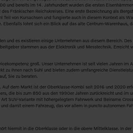
00 und bereits im 14. Jahrhundert wurden die ersten Eisenhämmer 
 des Fränkischen Reichskreises. Eine erste Bezeichnung als Bergst
hl Teil von Kursachsen und fungierte auch in diesem Kontext als W
Ebenfalls lohnt sich ein Blick auf das alte Centrum-Warenhaus, d
en und es existieren einige Unternehmen aus diesem Bereich. Des 
beitgeber stammen aus der Elektronik und Messtechnik. Erreicht 
cekompetenz groß. Unser Unternehmen ist seit vielen Jahren im Aut
rekt zu Ihnen nach Suhl und bieten zudem umfangreiche Dienstleist
uf, Sie zu beraten.
rs. Auf dem Markt ist der Oberklasse-Kombi seit 2016 und 2020 erfo
lers, die bis zum 850 aus den 1990er Jahren zurückreicht und im u
er Art SUV-Variante mit höhergelegtem Fahrwerk und Beiname Cross 
 und damit einem Fahrzeug, das vor allem in puncto autonomen Fahr
 hiermit in die Oberklasse oder in die obere Mittelklasse. In der 