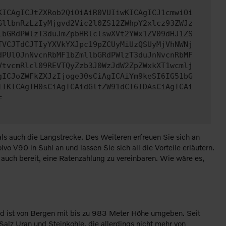
KICAgICJtZXRob2QiOiAiR0VUIiwKICAgICJ1cmwiOi
GllbnRzLzIyMjgvd2Vic2l0ZS12ZWhpY2xlcz93ZWJz
lbGRdPWlzT3duJmZpbHRlclswXVt2YWx1ZV09dHJ1ZS
TVCJTdCJTIyYXVkYXJpc19pZCUyMiUzQSUyMjVhNWNj
dPUlOJnNvcnRbMF1bZmllbGRdPWlzT3duJnNvcnRbMF
VtvcmRlcl09REVTQyZzb3J0WzJdW2ZpZWxkXT1wcmlj
gICJoZWFkZXJzIjoge30sCiAgICAiYm9keSI6IG51bG
iIKICAgIH0sCiAgICAidGltZW91dCI6IDAsCiAgICAi
=
ls auch die Langstrecke. Des Weiteren erfreuen Sie sich an
o V90 in Suhl an und lassen Sie sich all die Vorteile erläutern.
 auch bereit, eine Ratenzahlung zu vereinbaren. Wie wäre es,
und ist von Bergen mit bis zu 983 Meter Höhe umgeben. Seit
alz Uran und Steinkohle, die allerdings nicht mehr von