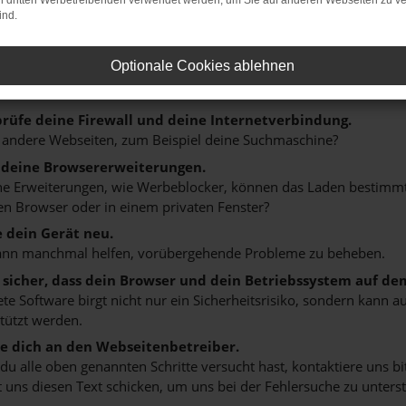
on dritten Werbetreibenden verwendet werden, um Sie auf anderen Webseiten zu ve
er: Network Error
ind.
n ist ein Fehler aufgetreten.
Optionale Cookies ablehnen
ein paar Tipps, die dir helfen können:
rüfe deine Firewall und deine Internetverbindung.
 andere Webseiten, zum Beispiel deine Suchmaschine?
 deine Browsererweiterungen.
 Erweiterungen, wie Werbeblocker, können das Laden bestimmter 
n Browser oder in einem privaten Fenster?
e dein Gerät neu.
ann manchmal helfen, vorübergehende Probleme zu beheben.
e sicher, dass dein Browser und dein Betriebssystem auf de
ete Software birgt nicht nur ein Sicherheitsrisiko, sondern kann
tützt werden.
 dich an den Webseitenbetreiber.
u alle oben genannten Schritte versucht hast, kontaktiere uns 
 uns diesen Text schicken, um uns bei der Fehlersuche zu unterst