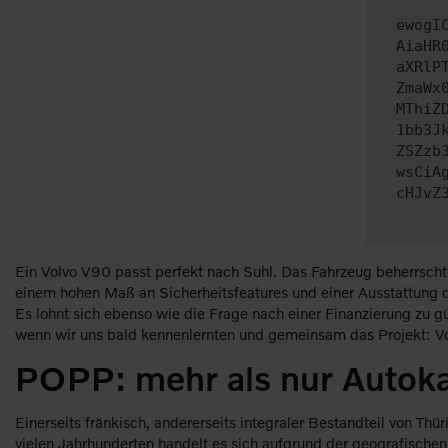
ewogI
AiaHR
aXRlP
ZmaWx
MThiZ
1bb3J
ZSZzb
wsCiA
cHJvZ
Ein Volvo V90 passt perfekt nach Suhl. Das Fahrzeug beherrscht
einem hohen Maß an Sicherheitsfeatures und einer Ausstattung der
Es lohnt sich ebenso wie die Frage nach einer Finanzierung zu g
wenn wir uns bald kennenlernten und gemeinsam das Projekt: Vol
POPP: mehr als nur Autoka
Einerseits fränkisch, andererseits integraler Bestandteil von T
vielen Jahrhunderten handelt es sich aufgrund der geografischen