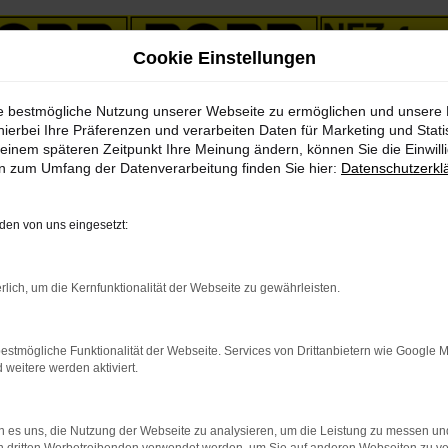
Cookie Einstellungen
ie bestmögliche Nutzung unserer Webseite zu ermöglichen und unsere
ch Suhl
hierbei Ihre Präferenzen und verarbeiten Daten für Marketing und Stati
einem späteren Zeitpunkt Ihre Meinung ändern, können Sie die Einwillig
en zum Umfang der Datenverarbeitung finden Sie hier:
Datenschutzerkl
ebote mit Lieferservice nac
en von uns eingesetzt:
einsteigen und durchstarten
rlich, um die Kernfunktionalität der Webseite zu gewährleisten.
s zu sein? Dann lassen Sie uns gemeinsam daran „arbeiten“. Keine 
So werden auch Sie staunen, wie günstig ein Volvo V90 für Suhl zu
r einem Gebrauchtfahrzeug, einem Jahreswagen, einer Tageszulassun
estmögliche Funktionalität der Webseite. Services von Drittanbietern wie Google 
n geeigneten Fahrzeuge ist, braucht hoffentlich nicht zusätzlich er
eitere werden aktiviert.
 es uns, die Nutzung der Webseite zu analysieren, um die Leistung zu messen u