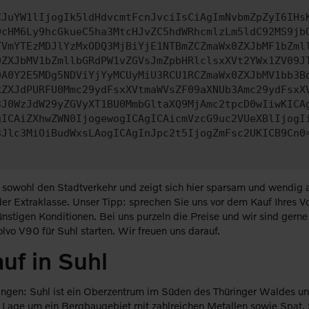
CJuYW1lIjogIk5ldHdvcmtFcnJvciIsCiAgImNvbmZpZyI6IHs
0cHM6Ly9hcGkueC5ha3MtcHJvZC5hdWRhcmlzLm5ldC92MS9jb
TVmYTEzMDJlYzMxODQ3MjBiYjE1NTBmZCZmaWx0ZXJbMF1bZml
0ZXJbMV1bZmllbGRdPW1vZGVsJmZpbHRlclsxXVt2YWx1ZV09J
DA0Y2E5MDg5NDViYjYyMCUyMiU3RCU1RCZmaWx0ZXJbMV1bb3B
kZXJdPURFU0Mmc29ydFsxXVtmaWVsZF09aXNUb3Amc29ydFsxX
3J0WzJdW29yZGVyXT1BU0MmbGltaXQ9MjAmc2tpcD0wIiwKICA
gICAiZXhwZWN0IjogewogICAgICAicmVzcG9uc2VUeXBlIjogI
3Jlc3MiOiBudWxsLAogICAgInJpc2t5IjogZmFsc2UKICB9Cn0
 sowohl den Stadtverkehr und zeigt sich hier sparsam und wendig a
 Extraklasse. Unser Tipp: sprechen Sie uns vor dem Kauf Ihres Volv
ünstigen Konditionen. Bei uns purzeln die Preise und wir sind gerne
vo V90 für Suhl starten. Wir freuen uns darauf.
uf in Suhl
hüringen: Suhl ist ein Oberzentrum im Süden des Thüringer Waldes 
 Lage um ein Bergbaugebiet mit zahlreichen Metallen sowie Spat, S