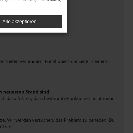
rfolgen und um Anzeigen zu schalten,
Alle akzeptieren
Seiten verhindern. Funktioniert die Seite in einem
m neuesten Stand sind.
 auch dazu führen, dass bestimmte Funktionen nicht mehr
bitte. Wir werden versuchen, das Problem zu beheben. Du
ützen: