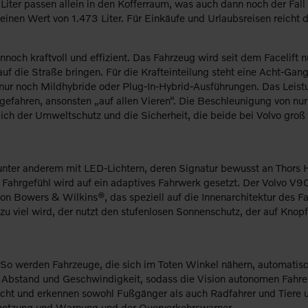
iter passen allein in den Kofferraum, was auch dann noch der Fall 
d einen Wert von 1.473 Liter. Für Einkäufe und Urlaubsreisen reich
noch kraftvoll und effizient. Das Fahrzeug wird seit dem Facelift 
f die Straße bringen. Für die Krafteinteilung steht eine Acht-Gang-
 nur noch Mildhybride oder Plug-In-Hybrid-Ausführungen. Das Leis
eb gefahren, ansonsten „auf allen Vieren“. Die Beschleunigung von
rlich der Umweltschutz und die Sicherheit, die beide bei Volvo gro
unter anderem mit LED-Lichtern, deren Signatur bewusst an Thors 
Fahrgefühl wird auf ein adaptives Fahrwerk gesetzt. Der Volvo V90
von Bowers & Wilkins®, das speziell auf die Innenarchitektur des
 viel wird, der nutzt den stufenlosen Sonnenschutz, der auf Knopf
. So werden Fahrzeuge, die sich im Toten Winkel nähern, automatis
 Abstand und Geschwindigkeit, sodass die Vision autonomen Fahrens 
cht und erkennen sowohl Fußgänger als auch Radfahrer und Tiere un
ernetzung und Warnung und der Querverkehrswarner.