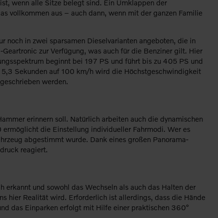
ist, wenn alle Sitze belegt sind. Ein Umklappen der
t das vollkommen aus – auch dann, wenn mit der ganzen Familie
nur noch in zwei sparsamen Dieselvarianten angeboten, die in
Geartronic zur Verfügung, was auch für die Benziner gilt. Hier
tungsspektrum beginnt bei 197 PS und führt bis zu 405 PS und
 nur 5,3 Sekunden auf 100 km/h wird die Höchstgeschwindigkeit
ß geschrieben werden.
Hammer erinnern soll. Natürlich arbeiten auch die dynamischen
 ermöglicht die Einstellung individueller Fahrmodi. Wer es
 Fahrzeug abgestimmt wurde. Dank eines großen Panorama-
druck reagiert.
ch erkannt und sowohl das Wechseln als auch das Halten der
hier Realität wird. Erforderlich ist allerdings, dass die Hände
d das Einparken erfolgt mit Hilfe einer praktischen 360°