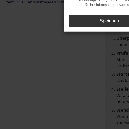
Technologien eingesetzt, die v
Volvo V90 Gebrauchtwagen Suhl
Fehl
die für Ihre Interessen relevant s
Speichern
Beim Lade
Hier sind 
Überp
Laden
Prüfe
Manche
andere
Start
Das k
Stell
Veralt
unters
Wende
Wenn d
kannst