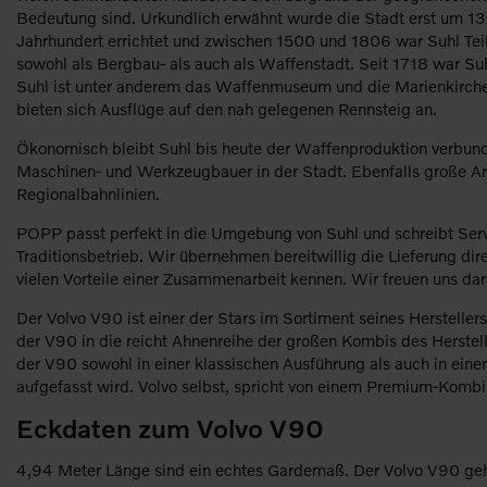
Bedeutung sind. Urkundlich erwähnt wurde die Stadt erst um 13
Jahrhundert errichtet und zwischen 1500 und 1806 war Suhl Teil
sowohl als Bergbau- als auch als Waffenstadt. Seit 1718 war Su
Suhl ist unter anderem das Waffenmuseum und die Marienkirche. 
bieten sich Ausflüge auf den nah gelegenen Rennsteig an.
Ökonomisch bleibt Suhl bis heute der Waffenproduktion verbund
Maschinen- und Werkzeugbauer in der Stadt. Ebenfalls große Ar
Regionalbahnlinien.
POPP passt perfekt in die Umgebung von Suhl und schreibt Servi
Traditionsbetrieb. Wir übernehmen bereitwillig die Lieferung di
vielen Vorteile einer Zusammenarbeit kennen. Wir freuen uns dara
Der Volvo V90 ist einer der Stars im Sortiment seines Herstelle
der V90 in die reicht Ahnenreihe der großen Kombis des Herstel
der V90 sowohl in einer klassischen Ausführung als auch in ein
aufgefasst wird. Volvo selbst, spricht von einem Premium-Kombi
Eckdaten zum Volvo V90
4,94 Meter Länge sind ein echtes Gardemaß. Der Volvo V90 gehört