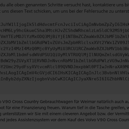
u alle oben genannten Schritte versucht hast, kontaktiere uns 
 uns diesen Text schicken, um uns bei der Fehlersuche zu unterst
CJuYW1lIjogIk5ldHdvcmtFcnJvciIsCiAgImNvbmZpZyI6IHs
0cHM6Ly9hcGkueC5ha3MtcHJvZC5hdWRhcmlzLm5ldC92MS9jb
TVmYTEzMDJlYzMxODQ3MjBiYjE1NTBmZCZmaWx0ZXJbMF1bZml
0ZXJbMV1bZmllbGRdPW1vZGVsJmZpbHRlclsxXVt2YWx1ZV09J
Tc2YzI4MzI4MzQ0Mjc0YyUyMiU3RCU1RCZmaWx0ZXJbMV1bb3B
0ZXJbMl1bdmFsdWVdPSU1QiUyMlVTRUQlMjIlNUQmZmlsdGVyW
zBdW29yZGVyXT1ERVNDJnNvcnRbMV1bZmllbGRdPWlzVG9wJnN
pY2Umc29ydFsyXVtvcmRlcl09QVNDJmxpbWl0PTIwJnNraXA9M
WxsLAogICAgImV4cGVjdCI6IHsKICAgICAgInJlc3BvbnNlVHl
gInByb2dyZXNzIjogbnVsbCwKICAgICJyaXNreSI6IGZhbHNlC
 V90 Cross Country Gebrauchtwagen für Weimar natürlich auch aufg
t für eine Finanzierung freuen. Warum tief in die Tasche greifen,
ng unterstützen wir Sie mit einem cleveren Angebot bzw. der Vermi
s und jedes Assistenzsystem vor dem Kauf des Volvo V90 Cross Cou