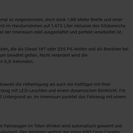
o, mal so vorgenommen, doch dank 1,88 Meter Breite und einer
ird im Handumdrehen auf 1.473 Liter inklusive des Sitzbereichs
l der Innenraum edel ausgestattet und perfekt verarbeitet ist.
en, die als Diesel 197 oder 235 PS leisten und als Benziner bei
m bewährt gelten. Nicht verändert wird die
in 6,9 Sekunden.
Sowohl die Höherlegung als auch die Kotflügel mit ihrer
hrzeug mit LED-Leuchten und einem dynamischen Blinklicht. Für
nd Untergrund an. Im Innenraum punktet das Fahrzeug mit einem
Vor Fahrzeugen im Toten Winkel wird automatisch gewarnt und
itsabstand. Des Weiteren verfügt der Volvo V90 Cross Country