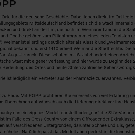
OPP
ten Orte für die deutsche Geschichte. Dabei leben direkt im Ort 
allungsgebiets Mitteldeutschland befindet sich die Stadt innerhalb 
ecken und direkt an der Ilm, die noch im Weimarer Land in die Saa
r und Goethe gehören zum Pflichtprogramm eines jeden Touristen 
. Weimar ist allerdings deutlich älter als Klassik und „Weimarer R
regional bekannt und erst 1410 erhielt Weimar die Stadtrechte. Di
l August zurück. Diese schufen im 18. Jahrhundert einen Anziehun
eutsche Staat mit eigener Verfassung und hier wurde zu Beginn des
ie Bedeutung des Ortes und heute zählen zahlreiche Sehenswürdig
trie ist lediglich ein Vertreter aus der Pharmazie zu erwähnen. V
u Ende. Mit POPP profitieren Sie einerseits von viel Erfahrung un
d übernehmen auf Wunsch auch die Lieferung direkt vor Ihre Haust
 Country nun ein eigenes Modell darstellt oder „nur“ die SUV-Varian
e ist im Falle des Cross Country von einem Offroader der Extrakla
 auf verschiedenen Untergründen, darunter Schnee und Eis, getes
 mühelos. Natürlich passt das Modell auch perfekt in die Innenstad