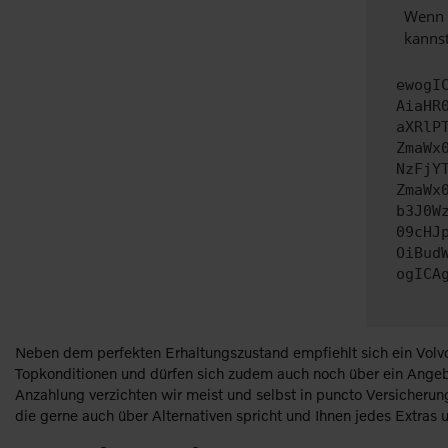
Wenn d
kannst
ewogI
AiaHR
aXRlP
ZmaWx
NzFjY
ZmaWx
b3J0W
09cHJ
OiBud
ogICA
Neben dem perfekten Erhaltungszustand empfiehlt sich ein Volvo
Topkonditionen und dürfen sich zudem auch noch über ein Angebo
Anzahlung verzichten wir meist und selbst in puncto Versicheru
die gerne auch über Alternativen spricht und Ihnen jedes Extra