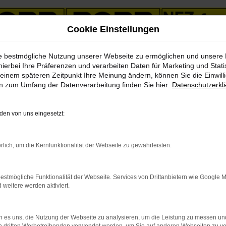
Cookie Einstellungen
ie bestmögliche Nutzung unserer Webseite zu ermöglichen und unsere
 V90 Cross Country Gebrauchtwagen Angebote mit Lieferservice nach Weimar
hierbei Ihre Präferenzen und verarbeiten Daten für Marketing und Stati
einem späteren Zeitpunkt Ihre Meinung ändern, können Sie die Einwillig
en zum Umfang der Datenverarbeitung finden Sie hier:
Datenschutzerkl
Cross Country Gebrauchtwa
en von uns eingesetzt:
Gebrauchtwagen vom Traditi
rlich, um die Kernfunktionalität der Webseite zu gewährleisten.
 gut und richtig. Sparen Sie getrost ordentlich Geld, denn bei d
estmögliche Funktionalität der Webseite. Services von Drittanbietern wie Google 
euge. Ein Volvo V90 Cross Country Gebrauchtwagen kann bereits ein
eitere werden aktiviert.
 Weimar bevorzugt junge Gebrauchte und lassen Sie meist in schec
rkstätten verfügt, checken wir jeden Volvo V90 Cross Country Geb
 es uns, die Nutzung der Webseite zu analysieren, um die Leistung zu messen u