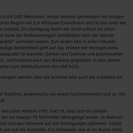
lediglich 64.000 Menschen, wobei Weimar gemeinsam mit einigen
einer Region mit 2,4 Millionen Einwohnern und ist hier einer der
le mündet. Ein Rundgang durch die Stadt erfreut vor allem
und dank der Restaurierungen unmittelbar nach der Wende
epublik“ vermuten lassen. Zum ersten Mal in einer Urkunde
e heutige Berühmtheit geht auf das Wirken der Herzogin Anna
gspunkt für Künstler, Denker und Gelehrte und positionierten
 20. Jahrhunderts auch das Bauhaus gegründet. In den Jahren
keiten zum Weltkulturerbe der UNESCO.
erbindungen werden über die Schiene oder auch die Autobahn A4
d Tradition, andererseits von einem hochmotivierten und zu 100
ür.
te des edlen Kombis V90. Fakt ist, dass sich die beiden
sse, der um knappe 70 Millimeter höhergelegt wurde. Im Rahmen
tet und das Fahrwerk auf alle Bedingungen optimiert. Selbst
t und auf die Autobahn. Ein Allrounder, wie er im Buche steht.