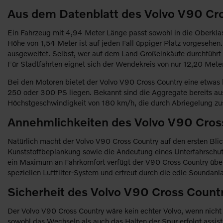
Aus dem Datenblatt des Volvo V90 Cr
Ein Fahrzeug mit 4,94 Meter Länge passt sowohl in die Oberklas
Höhe von 1,54 Meter ist auf jeden Fall üppiger Platz vorgesehen
ausgeweitet. Selbst, wer auf dem Land Großeinkäufe durchführt od
Für Stadtfahrten eignet sich der Wendekreis von nur 12,20 Meter
Bei den Motoren bietet der Volvo V90 Cross Country eine etwas 
250 oder 300 PS liegen. Bekannt sind die Aggregate bereits a
Höchstgeschwindigkeit von 180 km/h, die durch Abriegelung zu
Annehmlichkeiten des Volvo V90 Cros
Natürlich macht der Volvo V90 Cross Country auf den ersten Blic
Kunststoffbeplankung sowie die Andeutung eines Unterfahrschut
ein Maximum an Fahrkomfort verfügt der V90 Cross Country über 
speziellen Luftfilter-System und erfreut durch die edle Soundan
Sicherheit des Volvo V90 Cross Count
Der Volvo V90 Cross Country wäre kein echter Volvo, wenn nich
sowohl das Wechseln als auch das Halten der Spur erfolgt assist