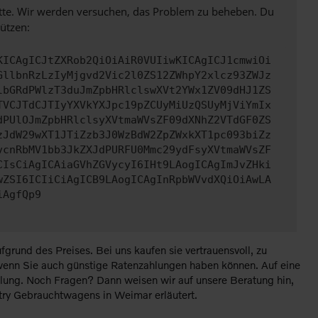
bitte. Wir werden versuchen, das Problem zu beheben. Du
ützen:
KICAgICJtZXRob2QiOiAiR0VUIiwKICAgICJ1cmwiOi
GllbnRzLzIyMjgvd2Vic2l0ZS12ZWhpY2xlcz93ZWJz
lbGRdPWlzT3duJmZpbHRlclswXVt2YWx1ZV09dHJ1ZS
TVCJTdCJTIyYXVkYXJpc19pZCUyMiUzQSUyMjViYmIx
dPUlOJmZpbHRlclsyXVtmaWVsZF09dXNhZ2VTdGF0ZS
zJdW29wXT1JTiZzb3J0WzBdW2ZpZWxkXT1pc093biZz
vcnRbMV1bb3JkZXJdPURFU0Mmc29ydFsyXVtmaWVsZF
CIsCiAgICAiaGVhZGVycyI6IHt9LAogICAgImJvZHki
wZSI6ICIiCiAgICB9LAogICAgInRpbWVvdXQiOiAwLA
iAgfQp9
rund des Preises. Bei uns kaufen sie vertrauensvoll, zu
 wenn Sie auch günstige Ratenzahlungen haben können. Auf eine
ttlung. Noch Fragen? Dann weisen wir auf unsere Beratung hin,
ntry Gebrauchtwagens in Weimar erläutert.