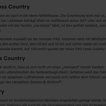
oss Country
se als auch in die obere Mittelklasse. Die Einordnung wird mal s
. Der Laderaum beträgt allein im Kofferraum schon 507 Liter und w
er mit der Familie „ins Grüne“ fährt, ist hier perfekt bedient, zuma
.
kleinere Auswahl als der normale V90. Gefahren wird mit Mildhybrid
us den echten SUV, dem XC60 und XC90 und dürfen daher als rundu
stande kommt. Auf 100 km/h spurtet der Volvo V90 Cross Country 
s Country
k deutlich, dass es sich nicht um einen „normalen“ Kombi handelt. 
zes unterstreichen die Geländetauglichkeit. Gefahren wird das Fa
ein adaptives Luftfahrwerk und passt sich nahtlos dem Fahrstil u
lage des Herstellers Bowers & Wilkins®.
ry
t auch im Sicherheitsbereich höchsten Ansprüchen genügt würde. 
iert. Selbiges gilt auch für die Geschwindigkeit und den Sicherhe