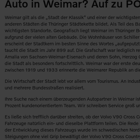
Auto in Weimar? Auf zu P
Weimar gilt als die „Stadt der Klassik“ und einer der wichtigs
anderen Städten die Thüringer Städtekette bildet. Als Teil des B
wichtigsten Standorte. Geografisch liegt Weimar im Thüringer B
aufgrund der vielen alten Gebäude. Die Wohnhäuser von Schille
erscheint der Stadtkern im besten Sinne des Wortes „aufgeputzt“
taucht die Stadt im Jahr 899 auf. Die Grafschaft war lediglich 
Amalia von Sachsen-Weimar-Eisenach und deren Sohn, Herzog Car
die Stadt als besonders fortschrittlich. Weimar war der erste d
zwischen 1919 und 1933 erinnerte die Weimarer Republik an d
Die Wirtschaft der Stadt lebt vor allem vom Tourismus. An Indus
und mehrere Bundesstraßen realisiert.
Ihre Suche nach einem überzeugenden Autopartner in Weimar ist z
Prozent kundenorientiertem Team. Wir schreiben Service groß un
Es ließe sich trefflich darüber streiten, ob der Volvo V90 Cross
Fahrzeuge natürlich ein- und dieselbe Plattform teilen. Die Red
der Entwicklung dieses Fahrzeugs wurde im schwedischen Norden
Steigungen ohne viel Grip bewältigt der Volvo V90 Cross Country