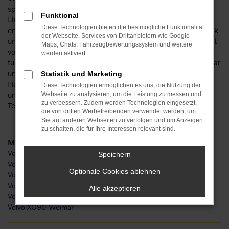
spielt es noch nicht einmal eine Rolle, ob Sie sich für eien
Funktional
Limousine, einen geräumigen Kombi oder ein SUV
Diese Technologien bieten die bestmögliche Funktionalität
entscheiden. Der Hersteller punktet durch ausgefeilte Technik
der Webseite. Services von Drittanbietern wie Google
und umweltfreundliche Modelle, die sowohl in der Innenstadt
Maps, Chats, Fahrzeugbewertungssystem und weitere
von Weimar als auch auf Landstraße und Autobahn perfekt
werden aktiviert.
funktionieren. Wir bei Popp sind Experten für Volvo in Weimar
und liefern Ihnen Ihr Wunschfahrzeug gerne bis vor die
Statistik und Marketing
Haustür. Gerne lassen wir Sie bereits im Vorfeld einsteigen
Diese Technologien ermöglichen es uns, die Nutzung der
und ausprobieren und beraten Sie zudem umfassend am
Webseite zu analysieren, um die Leistung zu messen und
zu verbessern. Zudem werden Technologien eingesetzt,
Telefon oder digital.
die von dritten Werbetreibenden verwendet werden, um
Sie auf anderen Webseiten zu verfolgen und um Anzeigen
zu schalten, die für Ihre Interessen relevant sind.
Modelle
Volvo S60 Weimar
Speichern
Volvo V60 Weimar
Optionale Cookies ablehnen
Volvo V90 Weimar
Volvo XC40 Weimar
Alle akzeptieren
Volvo XC60 Weimar
Volvo XC90 Weimar