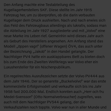
Den Anfang machte eine Testabteilung des
Kugellagerherstellers SKF. Diese stellte im Jahr 1915
Fahrzeug her, um zu überprüfen, ob die darin verbauten
Kugellager dem Druck aushielten. Nach und nach erwies sich
das Feld des Fahrzeugbaus allerdings als lukrativ, sodass man
die Abteilung im Jahr 1927 ausgliederte und mit „Volvo“ eine
neue Marke ins Leben rief. Gemeinhin wird dieses Jahr auch
als Geburt des Herstellers angesehen. Am Anfang stand das
Modell „öppen vagn“ (offener Wagen) ÖV4, das auch unter
der Bezeichnung „Jakob“ in den Handel gelangte. Der
Nachfolger PV4 hatte ein ausklappbares Bett zu bieten doch
bis zum Ende des Zweiten Weltkriegs war Volvo eher ein
Luxushersteller für ein Nischenpublikum.
Ein regelrechtes Ausrufezeichen setzte der Volvo PV444 aus
dem Jahr 1946. Der so genannte „Buckelvolvo“ war das erste
kommerzielle Erfolgsmodell und verkaufte sich bis ins Jahr
1958 fast 200.000 Mal. Endlich konnten auch „Herr och fru
Medel-Svensson“ (Otto Normalverbraucher) zugreifen, was
auch mit dem Nachfolger PV544 gelang, der die
Verkaufszahlen noch toppte. Volvo war nun in aller Munde und