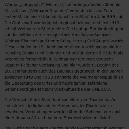
Wortes „aufgeputzt“. Weimar ist allerdings deutlich älter als
Klassik und „Weimarer Republik“ vermuten lassen. Zum
ersten Mal in einer Urkunde taucht die Stadt im Jahr 899 auf.
Die Grafschaft war lediglich regional bekannt und erst 1410
erhielt Weimar die Stadtrechte. Die heutige Berühmtheit geht
auf das Wirken der Herzogin Anna Amalia von Sachsen-
Weimar-Eisenach und deren Sohn, Herzog Carl August zurück.
Diese schufen im 18. Jahrhundert einen Anziehungspunkt für
Künstler, Denker und Gelehrte und positionierten die Stadt als
besonders fortschrittlich. Weimar war der erste deutsche
Staat mit eigener Verfassung und hier wurde zu Beginn des
20. Jahrhunderts auch das Bauhaus gegründet. In den Jahren
zwischen 1919 und 1933 erinnerte die Weimarer Republik an
die Bedeutung des Ortes und heute zählen zahlreiche
Sehenswürdigkeiten zum Weltkulturerbe der UNESCO.
Die Wirtschaft der Stadt lebt vor allem vom Tourismus. An
Industrie ist lediglich ein Vertreter aus der Pharmazie zu
erwähnen. Verbindungen werden über die Schiene oder auch
die Autobahn A4 und mehrere Bundesstraßen realisiert.
Ihre Suche nach einem überzeugenden Autopartner in Weimar