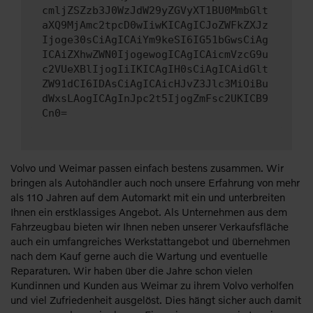
cmljZSZzb3J0WzJdW29yZGVyXT1BU0MmbGlt
aXQ9MjAmc2tpcD0wIiwKICAgICJoZWFkZXJz
Ijoge30sCiAgICAiYm9keSI6IG51bGwsCiAg
ICAiZXhwZWN0IjogewogICAgICAicmVzcG9u
c2VUeXBlIjogIiIKICAgIH0sCiAgICAidGlt
ZW91dCI6IDAsCiAgICAicHJvZ3Jlc3MiOiBu
dWxsLAogICAgInJpc2t5IjogZmFsc2UKICB9
Cn0=
Volvo und Weimar passen einfach bestens zusammen. Wir
bringen als Autohändler auch noch unsere Erfahrung von mehr
als 110 Jahren auf dem Automarkt mit ein und unterbreiten
Ihnen ein erstklassiges Angebot. Als Unternehmen aus dem
Fahrzeugbau bieten wir Ihnen neben unserer Verkaufsfläche
auch ein umfangreiches Werkstattangebot und übernehmen
nach dem Kauf gerne auch die Wartung und eventuelle
Reparaturen. Wir haben über die Jahre schon vielen
Kundinnen und Kunden aus Weimar zu ihrem Volvo verholfen
und viel Zufriedenheit ausgelöst. Dies hängt sicher auch damit