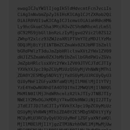
ewogICJuYW1lIjogIk5ldHdvcmtFcnJvciIs
CiAgImNvbmZpZyI6IHsKICAgICJtZXRob2Qi
OiAiR0VUIiwKICAgICJ1cmwiOiAiaHR0cHM6
Ly9hcGkueC5ha3MtcHJvZC5hdWRhcmlzLm5l
dC92MS9jbGllbnRzLzIyMjgvd2Vic2l0ZS12
ZWhpY2xlcz93ZWJzaXRlPTVmYTEzMDJlYzMx
ODQ3MjBiYjE1NTBmZCZmaWx0ZXJbMF1bZmll
bGRdPWlzT3duJmZpbHRlclswXVt2YWx1ZV09
dHJ1ZSZmaWx0ZXJbMV1bZmllbGRdPW1vZGVs
JmZpbHRlclsxXVt2YWx1ZV09JTVCJTdCJTIy
YXVkYXJpc19pZCUyMiUzQSUyMjVhNWNjMThi
ZDA0Y2E5MDg5NDViYjYxOSUyMiU3RCUyQyU3
QiUyMmF1ZGFyaXNfaWQlMjIlM0ElMjI1YTVj
YzE4YmQwNGNhOTA4OTQ1YmI2MWQlMjIlN0Ql
MkMlN0IlMjJhdWRhcmlzX2lkJTIyJTNBJTIy
NWE1Y2MxOGJkMDRjYTkwODk0NWJiNjI2JTIy
JTdEJTJDJTdCJTIyYXVkYXJpc19pZCUyMiUz
QSUyMjVhNWNjMThiZDA0Y2E5MDg5NDViYjYy
MCUyMiU3RCUyQyU3QiUyMmF1ZGFyaXNfaWQl
MjIlM0ElMjI1YjgzZTM3NzhhOWE1MjMwMjUw