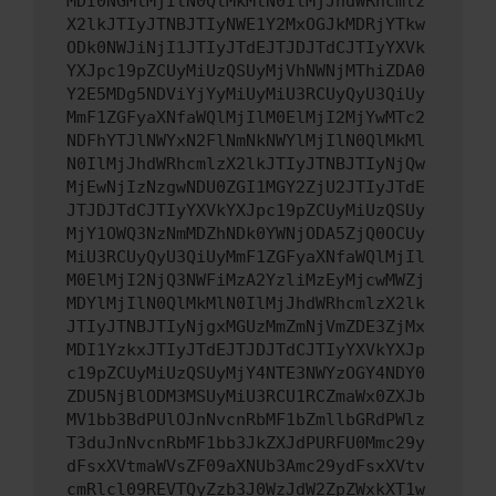
MDI0NGMlMjIlN0QlMkMlN0IlMjJhdWRhcmlz
X2lkJTIyJTNBJTIyNWE1Y2MxOGJkMDRjYTkw
ODk0NWJiNjI1JTIyJTdEJTJDJTdCJTIyYXVk
YXJpc19pZCUyMiUzQSUyMjVhNWNjMThiZDA0
Y2E5MDg5NDViYjYyMiUyMiU3RCUyQyU3QiUy
MmF1ZGFyaXNfaWQlMjIlM0ElMjI2MjYwMTc2
NDFhYTJlNWYxN2FlNmNkNWYlMjIlN0QlMkMl
N0IlMjJhdWRhcmlzX2lkJTIyJTNBJTIyNjQw
MjEwNjIzNzgwNDU0ZGI1MGY2ZjU2JTIyJTdE
JTJDJTdCJTIyYXVkYXJpc19pZCUyMiUzQSUy
MjY1OWQ3NzNmMDZhNDk0YWNjODA5ZjQ0OCUy
MiU3RCUyQyU3QiUyMmF1ZGFyaXNfaWQlMjIl
M0ElMjI2NjQ3NWFiMzA2YzliMzEyMjcwMWZj
MDYlMjIlN0QlMkMlN0IlMjJhdWRhcmlzX2lk
JTIyJTNBJTIyNjgxMGUzMmZmNjVmZDE3ZjMx
MDI1YzkxJTIyJTdEJTJDJTdCJTIyYXVkYXJp
c19pZCUyMiUzQSUyMjY4NTE3NWYzOGY4NDY0
ZDU5NjBlODM3MSUyMiU3RCU1RCZmaWx0ZXJb
MV1bb3BdPUlOJnNvcnRbMF1bZmllbGRdPWlz
T3duJnNvcnRbMF1bb3JkZXJdPURFU0Mmc29y
dFsxXVtmaWVsZF09aXNUb3Amc29ydFsxXVtv
cmRlcl09REVTQyZzb3J0WzJdW2ZpZWxkXT1w