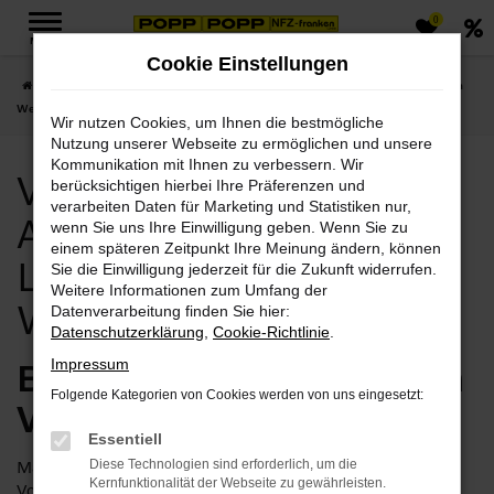
0
Zum
MENÜ
Hauptinhalt
Cookie Einstellungen
springen
Startseite
Weimar
Volvo Weimar, Volvo Angebote mit Lieferservice nach
Weimar
Wir nutzen Cookies, um Ihnen die bestmögliche
Nutzung unserer Webseite zu ermöglichen und unsere
Kommunikation mit Ihnen zu verbessern. Wir
Volvo Weimar, Volvo
berücksichtigen hierbei Ihre Präferenzen und
verarbeiten Daten für Marketing und Statistiken nur,
Angebote mit
wenn Sie uns Ihre Einwilligung geben. Wenn Sie zu
einem späteren Zeitpunkt Ihre Meinung ändern, können
Lieferservice nach
Sie die Einwilligung jederzeit für die Zukunft widerrufen.
Weitere Informationen zum Umfang der
Weimar
Datenverarbeitung finden Sie hier:
Datenschutzerklärung
,
Cookie-Richtlinie
.
Bei Popp finden Sie Ihren
Impressum
Folgende Kategorien von Cookies werden von uns eingesetzt:
Volvo für Weimar
Essentiell
Man kann es drehen und wenden, wie man will, aber: ein
Diese Technologien sind erforderlich, um die
Kernfunktionalität der Webseite zu gewährleisten.
Volvo ist stets ein geeignetes Fahrzeug für Weimar. Dabei