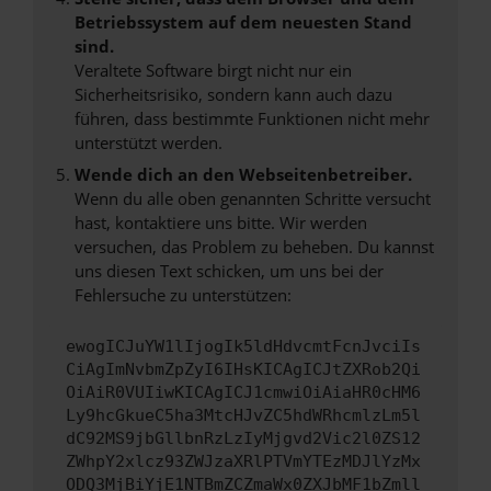
Betriebssystem auf dem neuesten Stand
sind.
Veraltete Software birgt nicht nur ein
Sicherheitsrisiko, sondern kann auch dazu
führen, dass bestimmte Funktionen nicht mehr
unterstützt werden.
Wende dich an den Webseitenbetreiber.
Wenn du alle oben genannten Schritte versucht
hast, kontaktiere uns bitte. Wir werden
versuchen, das Problem zu beheben. Du kannst
uns diesen Text schicken, um uns bei der
Fehlersuche zu unterstützen:
ewogICJuYW1lIjogIk5ldHdvcmtFcnJvciIs
CiAgImNvbmZpZyI6IHsKICAgICJtZXRob2Qi
OiAiR0VUIiwKICAgICJ1cmwiOiAiaHR0cHM6
Ly9hcGkueC5ha3MtcHJvZC5hdWRhcmlzLm5l
dC92MS9jbGllbnRzLzIyMjgvd2Vic2l0ZS12
ZWhpY2xlcz93ZWJzaXRlPTVmYTEzMDJlYzMx
ODQ3MjBiYjE1NTBmZCZmaWx0ZXJbMF1bZmll