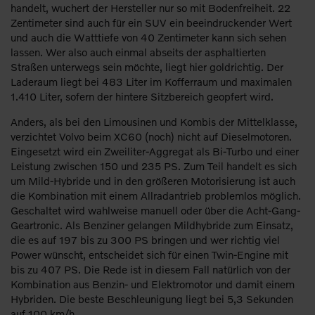
handelt, wuchert der Hersteller nur so mit Bodenfreiheit. 22
Zentimeter sind auch für ein SUV ein beeindruckender Wert
und auch die Watttiefe von 40 Zentimeter kann sich sehen
lassen. Wer also auch einmal abseits der asphaltierten
Straßen unterwegs sein möchte, liegt hier goldrichtig. Der
Laderaum liegt bei 483 Liter im Kofferraum und maximalen
1.410 Liter, sofern der hintere Sitzbereich geopfert wird.
Anders, als bei den Limousinen und Kombis der Mittelklasse,
verzichtet Volvo beim XC60 (noch) nicht auf Dieselmotoren.
Eingesetzt wird ein Zweiliter-Aggregat als Bi-Turbo und einer
Leistung zwischen 150 und 235 PS. Zum Teil handelt es sich
um Mild-Hybride und in den größeren Motorisierung ist auch
die Kombination mit einem Allradantrieb problemlos möglich.
Geschaltet wird wahlweise manuell oder über die Acht-Gang-
Geartronic. Als Benziner gelangen Mildhybride zum Einsatz,
die es auf 197 bis zu 300 PS bringen und wer richtig viel
Power wünscht, entscheidet sich für einen Twin-Engine mit
bis zu 407 PS. Die Rede ist in diesem Fall natürlich von der
Kombination aus Benzin- und Elektromotor und damit einem
Hybriden. Die beste Beschleunigung liegt bei 5,3 Sekunden
auf 100 km/h.