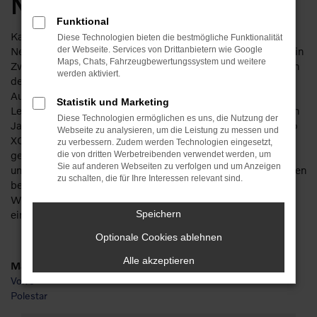
Neuwagen
Funktional
Kaum zu toppen und doch erschwinglich. Ein Volvo XC60
Diese Technologien bieten die bestmögliche Funktionalität
Neuwagen ist die perfekte Wahl, wenn es um den Autokauf in
der Webseite. Services von Drittanbietern wie Google
Maps, Chats, Fahrzeugbewertungssystem und weitere
Zwickau geht. Wer sich dieses Fahrzeug gönnt, ist bei uns an
werden aktiviert.
der besten Adresse. Auf Basis von mehr als 110 Jahren im
Automobilbereich beraten wir kompetent und mit viel
Statistik und Marketing
Leidenschaft für Fahrzeuge. Des Weiteren sind wir seit vielen
Diese Technologien ermöglichen es uns, die Nutzung der
Jahren Vertragshändler und entsprechend Experten für Volvo
Webseite zu analysieren, um die Leistung zu messen und
XC60 Neuwagen. Kundinnen und Kunden aus Zwickau
zu verbessern. Zudem werden Technologien eingesetzt,
gelagen seit vielen Jahren zu uns und erfreuen sich an
die von dritten Werbetreibenden verwendet werden, um
Sie auf anderen Webseiten zu verfolgen und um Anzeigen
unserem herausragenden Service. Natürlich kommen wir Ihnen
zu schalten, die für Ihre Interessen relevant sind.
beim Volvo XC60 Neuwagen auch preislich gern entgegen.
Wie wäre es beispielsweise mit einer Finanzierung oder
einem Leasingangebot? Bei uns kein Problem.
Speichern
Optionale Cookies ablehnen
Alle akzeptieren
Marken
Volvo
Polestar