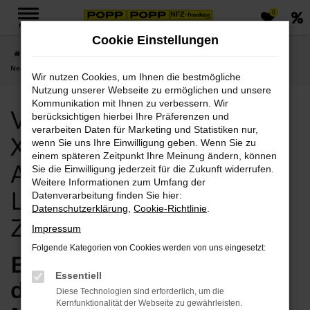
0
Zum
MENÜ
Hauptinhalt
Cookie Einstellungen
springen
Startseite
Zwickau
Volvo
Volvo XC60
Volvo Zwickau, Volvo XC60
Neuwagen Angebote mit Lieferservice nach Zwickau
Wir nutzen Cookies, um Ihnen die bestmögliche
Nutzung unserer Webseite zu ermöglichen und unsere
Kommunikation mit Ihnen zu verbessern. Wir
Volvo Zwickau, Volvo
berücksichtigen hierbei Ihre Präferenzen und
verarbeiten Daten für Marketing und Statistiken nur,
XC60 Neuwagen
wenn Sie uns Ihre Einwilligung geben. Wenn Sie zu
einem späteren Zeitpunkt Ihre Meinung ändern, können
Angebote mit
Sie die Einwilligung jederzeit für die Zukunft widerrufen.
Weitere Informationen zum Umfang der
Lieferservice nach
Datenverarbeitung finden Sie hier:
Datenschutzerklärung
,
Cookie-Richtlinie
.
Zwickau
Impressum
Folgende Kategorien von Cookies werden von uns eingesetzt:
Exzellent für Zwickau –
Essentiell
der Volvo XC60
Diese Technologien sind erforderlich, um die
Kernfunktionalität der Webseite zu gewährleisten.