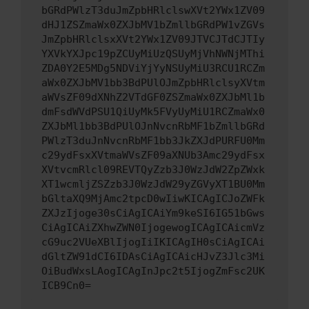
bGRdPWlzT3duJmZpbHRlclswXVt2YWx1ZV09
dHJ1ZSZmaWx0ZXJbMV1bZmllbGRdPW1vZGVs
JmZpbHRlclsxXVt2YWx1ZV09JTVCJTdCJTIy
YXVkYXJpc19pZCUyMiUzQSUyMjVhNWNjMThi
ZDA0Y2E5MDg5NDViYjYyNSUyMiU3RCU1RCZm
aWx0ZXJbMV1bb3BdPUlOJmZpbHRlclsyXVtm
aWVsZF09dXNhZ2VTdGF0ZSZmaWx0ZXJbMl1b
dmFsdWVdPSU1QiUyMk5FVyUyMiU1RCZmaWx0
ZXJbMl1bb3BdPUlOJnNvcnRbMF1bZmllbGRd
PWlzT3duJnNvcnRbMF1bb3JkZXJdPURFU0Mm
c29ydFsxXVtmaWVsZF09aXNUb3Amc29ydFsx
XVtvcmRlcl09REVTQyZzb3J0WzJdW2ZpZWxk
XT1wcmljZSZzb3J0WzJdW29yZGVyXT1BU0Mm
bGltaXQ9MjAmc2tpcD0wIiwKICAgICJoZWFk
ZXJzIjoge30sCiAgICAiYm9keSI6IG51bGws
CiAgICAiZXhwZWN0IjogewogICAgICAicmVz
cG9uc2VUeXBlIjogIiIKICAgIH0sCiAgICAi
dGltZW91dCI6IDAsCiAgICAicHJvZ3Jlc3Mi
OiBudWxsLAogICAgInJpc2t5IjogZmFsc2UK
ICB9Cn0=