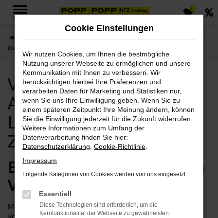
0
Zum
MENÜ
Hauptinhalt
Cookie Einstellungen
springen
Startseite
Zwickau
Volvo Zwickau, Volvo Angebote mit Lieferservice nach
Zwickau
Wir nutzen Cookies, um Ihnen die bestmögliche
Nutzung unserer Webseite zu ermöglichen und unsere
Kommunikation mit Ihnen zu verbessern. Wir
Volvo Zwickau, Volvo
berücksichtigen hierbei Ihre Präferenzen und
verarbeiten Daten für Marketing und Statistiken nur,
Angebote mit
wenn Sie uns Ihre Einwilligung geben. Wenn Sie zu
einem späteren Zeitpunkt Ihre Meinung ändern, können
Lieferservice nach
Sie die Einwilligung jederzeit für die Zukunft widerrufen.
Weitere Informationen zum Umfang der
Zwickau
Datenverarbeitung finden Sie hier:
Datenschutzerklärung
,
Cookie-Richtlinie
.
Bei Popp finden Sie Ihren
Impressum
Folgende Kategorien von Cookies werden von uns eingesetzt:
Volvo für Zwickau
Essentiell
Man kann es drehen und wenden, wie man will, aber: ein
Diese Technologien sind erforderlich, um die
Kernfunktionalität der Webseite zu gewährleisten.
Volvo ist stets ein geeignetes Fahrzeug für Zwickau. Dabei