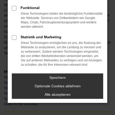
spielt es noch nicht einmal eine Rolle, ob Sie sich für eien
Funktional
Limousine, einen geräumigen Kombi oder ein SUV
Diese Technologien bieten die bestmögliche Funktionalität
entscheiden. Der Hersteller punktet durch ausgefeilte Technik
der Webseite. Services von Drittanbietern wie Google
und umweltfreundliche Modelle, die sowohl in der Innenstadt
Maps, Chats, Fahrzeugbewertungssystem und weitere
von Zwickau als auch auf Landstraße und Autobahn perfekt
werden aktiviert.
funktionieren. Wir bei Popp sind Experten für Volvo in
Zwickau und liefern Ihnen Ihr Wunschfahrzeug gerne bis vor
Statistik und Marketing
die Haustür. Gerne lassen wir Sie bereits im Vorfeld einsteigen
Diese Technologien ermöglichen es uns, die Nutzung der
und ausprobieren und beraten Sie zudem umfassend am
Webseite zu analysieren, um die Leistung zu messen und
zu verbessern. Zudem werden Technologien eingesetzt,
Telefon oder digital.
die von dritten Werbetreibenden verwendet werden, um
Sie auf anderen Webseiten zu verfolgen und um Anzeigen
zu schalten, die für Ihre Interessen relevant sind.
Modelle
Volvo S60 Zwickau
Speichern
Volvo V60 Zwickau
Optionale Cookies ablehnen
Volvo V90 Zwickau
Volvo XC40 Zwickau
Alle akzeptieren
Volvo XC60 Zwickau
Volvo XC90 Zwickau