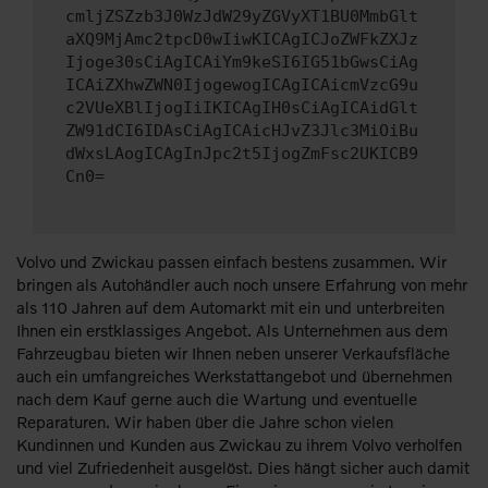
cmljZSZzb3J0WzJdW29yZGVyXT1BU0MmbGlt
aXQ9MjAmc2tpcD0wIiwKICAgICJoZWFkZXJz
Ijoge30sCiAgICAiYm9keSI6IG51bGwsCiAg
ICAiZXhwZWN0IjogewogICAgICAicmVzcG9u
c2VUeXBlIjogIiIKICAgIH0sCiAgICAidGlt
ZW91dCI6IDAsCiAgICAicHJvZ3Jlc3MiOiBu
dWxsLAogICAgInJpc2t5IjogZmFsc2UKICB9
Cn0=
Volvo und Zwickau passen einfach bestens zusammen. Wir
bringen als Autohändler auch noch unsere Erfahrung von mehr
als 110 Jahren auf dem Automarkt mit ein und unterbreiten
Ihnen ein erstklassiges Angebot. Als Unternehmen aus dem
Fahrzeugbau bieten wir Ihnen neben unserer Verkaufsfläche
auch ein umfangreiches Werkstattangebot und übernehmen
nach dem Kauf gerne auch die Wartung und eventuelle
Reparaturen. Wir haben über die Jahre schon vielen
Kundinnen und Kunden aus Zwickau zu ihrem Volvo verholfen
und viel Zufriedenheit ausgelöst. Dies hängt sicher auch damit