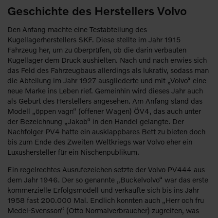
Geschichte des Herstellers Volvo
Den Anfang machte eine Testabteilung des
Kugellagerherstellers SKF. Diese stellte im Jahr 1915
Fahrzeug her, um zu überprüfen, ob die darin verbauten
Kugellager dem Druck aushielten. Nach und nach erwies sich
das Feld des Fahrzeugbaus allerdings als lukrativ, sodass man
die Abteilung im Jahr 1927 ausgliederte und mit „Volvo“ eine
neue Marke ins Leben rief. Gemeinhin wird dieses Jahr auch
als Geburt des Herstellers angesehen. Am Anfang stand das
Modell „öppen vagn“ (offener Wagen) ÖV4, das auch unter
der Bezeichnung „Jakob“ in den Handel gelangte. Der
Nachfolger PV4 hatte ein ausklappbares Bett zu bieten doch
bis zum Ende des Zweiten Weltkriegs war Volvo eher ein
Luxushersteller für ein Nischenpublikum.
Ein regelrechtes Ausrufezeichen setzte der Volvo PV444 aus
dem Jahr 1946. Der so genannte „Buckelvolvo“ war das erste
kommerzielle Erfolgsmodell und verkaufte sich bis ins Jahr
1958 fast 200.000 Mal. Endlich konnten auch „Herr och fru
Medel-Svensson“ (Otto Normalverbraucher) zugreifen, was