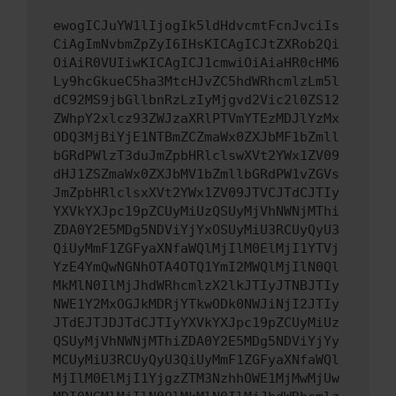
ewogICJuYW1lIjogIk5ldHdvcmtFcnJvciIs
CiAgImNvbmZpZyI6IHsKICAgICJtZXRob2Qi
OiAiR0VUIiwKICAgICJ1cmwiOiAiaHR0cHM6
Ly9hcGkueC5ha3MtcHJvZC5hdWRhcmlzLm5l
dC92MS9jbGllbnRzLzIyMjgvd2Vic2l0ZS12
ZWhpY2xlcz93ZWJzaXRlPTVmYTEzMDJlYzMx
ODQ3MjBiYjE1NTBmZCZmaWx0ZXJbMF1bZmll
bGRdPWlzT3duJmZpbHRlclswXVt2YWx1ZV09
dHJ1ZSZmaWx0ZXJbMV1bZmllbGRdPW1vZGVs
JmZpbHRlclsxXVt2YWx1ZV09JTVCJTdCJTIy
YXVkYXJpc19pZCUyMiUzQSUyMjVhNWNjMThi
ZDA0Y2E5MDg5NDViYjYxOSUyMiU3RCUyQyU3
QiUyMmF1ZGFyaXNfaWQlMjIlM0ElMjI1YTVj
YzE4YmQwNGNhOTA4OTQ1YmI2MWQlMjIlN0Ql
MkMlN0IlMjJhdWRhcmlzX2lkJTIyJTNBJTIy
NWE1Y2MxOGJkMDRjYTkwODk0NWJiNjI2JTIy
JTdEJTJDJTdCJTIyYXVkYXJpc19pZCUyMiUz
QSUyMjVhNWNjMThiZDA0Y2E5MDg5NDViYjYy
MCUyMiU3RCUyQyU3QiUyMmF1ZGFyaXNfaWQl
MjIlM0ElMjI1YjgzZTM3NzhhOWE1MjMwMjUw