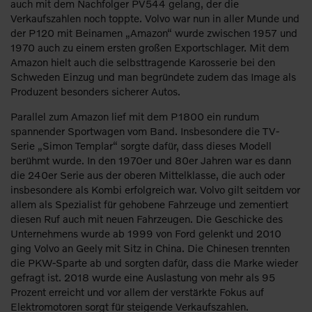
auch mit dem Nachfolger PV544 gelang, der die
Verkaufszahlen noch toppte. Volvo war nun in aller Munde und
der P120 mit Beinamen „Amazon“ wurde zwischen 1957 und
1970 auch zu einem ersten großen Exportschlager. Mit dem
Amazon hielt auch die selbsttragende Karosserie bei den
Schweden Einzug und man begründete zudem das Image als
Produzent besonders sicherer Autos.
Parallel zum Amazon lief mit dem P1800 ein rundum
spannender Sportwagen vom Band. Insbesondere die TV-
Serie „Simon Templar“ sorgte dafür, dass dieses Modell
berühmt wurde. In den 1970er und 80er Jahren war es dann
die 240er Serie aus der oberen Mittelklasse, die auch oder
insbesondere als Kombi erfolgreich war. Volvo gilt seitdem vor
allem als Spezialist für gehobene Fahrzeuge und zementiert
diesen Ruf auch mit neuen Fahrzeugen. Die Geschicke des
Unternehmens wurde ab 1999 von Ford gelenkt und 2010
ging Volvo an Geely mit Sitz in China. Die Chinesen trennten
die PKW-Sparte ab und sorgten dafür, dass die Marke wieder
gefragt ist. 2018 wurde eine Auslastung von mehr als 95
Prozent erreicht und vor allem der verstärkte Fokus auf
Elektromotoren sorgt für steigende Verkaufszahlen.