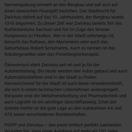
Namensgebung erinnert an den Bergbau und soll sich auf
einen slawischen Feuergott beziehen. Das Stadtrecht für
Zwickau datiert auf das 13. Jahrhundert, der Bergbau wurde
1316 begonnen. Zu dieser Zeit war Zwickau bereits Teil des
Kurfürstentums Sachsen und fiel im Zuge des Wiener
Kongresses zu Preußen. Wer in der Stadt unterwegs ist,
besucht das Rathaus, den Mariendom oder auch das
Geburtshaus Robert Schumanns. Auch zu nennen ist das
Kräutergewölbe oder das Porzellanglockenspiel.
Ökonomisch steht Zwickau seit eh und je für die
Autoherstellung. Bis heute werden hier Autos gebaut und auch
Automobilzulieferer sind in der Stadt zu finden.
Kennzeichnend für die Stadt ist auch deren Innovationskraft,
die sich in vielen technischen Unternehmen widerspiegelt.
Beispiele sind die Metallverarbeitung und Pharmatechnik und
auch Logistik ist ein wichtiger Geschäftszweig. Einer der
Gründe hierfür ist die gute Lage an den Autobahnen A4 und
A72 sowie verschiedenen Bundesstraßen.
POPP und Zwickau – das passt einfach perfekt zueinander.
Wussten Sie, dass unser Autohaus auf mehr als 110 Jahre