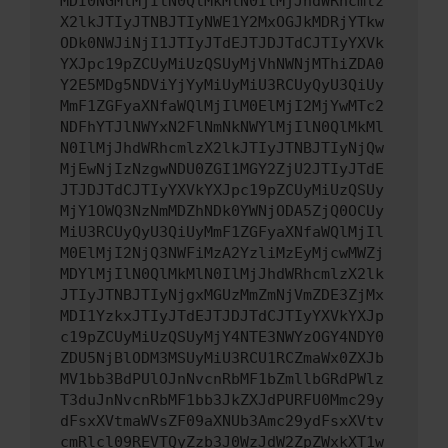
MDI0NGMlMjIlN0QlMkMlN0IlMjJhdWRhcmlz
X2lkJTIyJTNBJTIyNWE1Y2MxOGJkMDRjYTkw
ODk0NWJiNjI1JTIyJTdEJTJDJTdCJTIyYXVk
YXJpc19pZCUyMiUzQSUyMjVhNWNjMThiZDA0
Y2E5MDg5NDViYjYyMiUyMiU3RCUyQyU3QiUy
MmF1ZGFyaXNfaWQlMjIlM0ElMjI2MjYwMTc2
NDFhYTJlNWYxN2FlNmNkNWYlMjIlN0QlMkMl
N0IlMjJhdWRhcmlzX2lkJTIyJTNBJTIyNjQw
MjEwNjIzNzgwNDU0ZGI1MGY2ZjU2JTIyJTdE
JTJDJTdCJTIyYXVkYXJpc19pZCUyMiUzQSUy
MjY1OWQ3NzNmMDZhNDk0YWNjODA5ZjQ0OCUy
MiU3RCUyQyU3QiUyMmF1ZGFyaXNfaWQlMjIl
M0ElMjI2NjQ3NWFiMzA2YzliMzEyMjcwMWZj
MDYlMjIlN0QlMkMlN0IlMjJhdWRhcmlzX2lk
JTIyJTNBJTIyNjgxMGUzMmZmNjVmZDE3ZjMx
MDI1YzkxJTIyJTdEJTJDJTdCJTIyYXVkYXJp
c19pZCUyMiUzQSUyMjY4NTE3NWYzOGY4NDY0
ZDU5NjBlODM3MSUyMiU3RCU1RCZmaWx0ZXJb
MV1bb3BdPUlOJnNvcnRbMF1bZmllbGRdPWlz
T3duJnNvcnRbMF1bb3JkZXJdPURFU0Mmc29y
dFsxXVtmaWVsZF09aXNUb3Amc29ydFsxXVtv
cmRlcl09REVTQyZzb3J0WzJdW2ZpZWxkXT1w