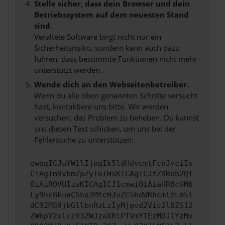
Stelle sicher, dass dein Browser und dein
Betriebssystem auf dem neuesten Stand
sind.
Veraltete Software birgt nicht nur ein
Sicherheitsrisiko, sondern kann auch dazu
führen, dass bestimmte Funktionen nicht mehr
unterstützt werden.
Wende dich an den Webseitenbetreiber.
Wenn du alle oben genannten Schritte versucht
hast, kontaktiere uns bitte. Wir werden
versuchen, das Problem zu beheben. Du kannst
uns diesen Text schicken, um uns bei der
Fehlersuche zu unterstützen:
ewogICJuYW1lIjogIk5ldHdvcmtFcnJvciIs
CiAgImNvbmZpZyI6IHsKICAgICJtZXRob2Qi
OiAiR0VUIiwKICAgICJ1cmwiOiAiaHR0cHM6
Ly9hcGkueC5ha3MtcHJvZC5hdWRhcmlzLm5l
dC92MS9jbGllbnRzLzIyMjgvd2Vic2l0ZS12
ZWhpY2xlcz93ZWJzaXRlPTVmYTEzMDJlYzMx