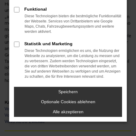
Haben Sie Lust, schon bald in Ihrem Volvo XC90 in Zwickau
Funktional
unterwegs zu sein? Dann lassen Sie uns gemeinsam daran
„arbeiten“. Keine Sorge: wir verfügen über eine Erfahrung von
Diese Technologien bieten die bestmögliche Funktionalität
der Webseite. Services von Drittanbietern wie Google
mehr als 110 Jahren im Automobilbereich und haben schon so
Maps, Chats, Fahrzeugbewertungssystem und weitere
manchen Traum erfüllt. So werden auch Sie staunen, wie
werden aktiviert.
günstig ein Volvo XC90 für Zwickau zu haben ist und wie viele
unterschiedliche Möglichkeiten existieren. Die Rede ist unter
Statistik und Marketing
anderem von einem Neuwagen. Oder einem
Diese Technologien ermöglichen es uns, die Nutzung der
Gebrauchtfahrzeug, einem Jahreswagen, einer
Webseite zu analysieren, um die Leistung zu messen und
Tageszulassung. Die Ideen gehen uns nicht aus und unser Ziel
zu verbessern. Zudem werden Technologien eingesetzt,
die von dritten Werbetreibenden verwendet werden, um
ist Ihre Mobilität in Zwickau. Dass der Volvo XC90 hierfür
Sie auf anderen Webseiten zu verfolgen und um Anzeigen
eines der am Besten geeigneten Fahrzeuge ist, braucht
zu schalten, die für Ihre Interessen relevant sind.
hoffentlich nicht zusätzlich erwähnt zu werden.
Speichern
Kategorie
Optionale Cookies ablehnen
Volvo XC90 Gebrauchtwagen Zwickau
Alle akzeptieren
Volvo XC90 Neuwagen Zwickau
Volvo XC90 Zwickau