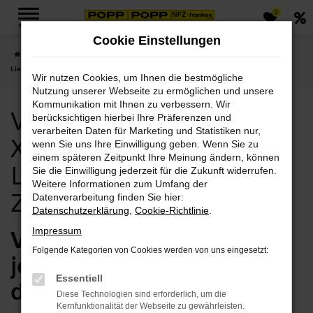
0
Zum
MENÜ
Hauptinhalt
Cookie Einstellungen
springen
Startseite
Zwickau
Volvo
Volvo Zwickau, Volvo XC90 Angebote mit
Lieferservice nach Zwickau
Wir nutzen Cookies, um Ihnen die bestmögliche
Nutzung unserer Webseite zu ermöglichen und unsere
Kommunikation mit Ihnen zu verbessern. Wir
Volvo Zwickau, Volvo
berücksichtigen hierbei Ihre Präferenzen und
verarbeiten Daten für Marketing und Statistiken nur,
XC90 Angebote mit
wenn Sie uns Ihre Einwilligung geben. Wenn Sie zu
einem späteren Zeitpunkt Ihre Meinung ändern, können
Lieferservice nach
Sie die Einwilligung jederzeit für die Zukunft widerrufen.
Weitere Informationen zum Umfang der
Zwickau
Datenverarbeitung finden Sie hier:
Datenschutzerklärung
,
Cookie-Richtlinie
.
Volvo XC90 in Zwickau –
Impressum
Folgende Kategorien von Cookies werden von uns eingesetzt:
jetzt einsteigen und
Essentiell
durchstarten
Diese Technologien sind erforderlich, um die
Kernfunktionalität der Webseite zu gewährleisten.