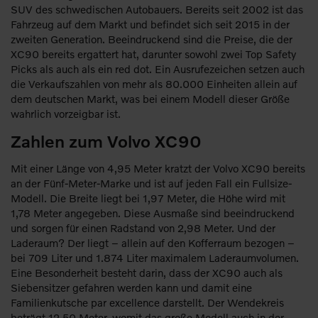
SUV des schwedischen Autobauers. Bereits seit 2002 ist das
Fahrzeug auf dem Markt und befindet sich seit 2015 in der
zweiten Generation. Beeindruckend sind die Preise, die der
XC90 bereits ergattert hat, darunter sowohl zwei Top Safety
Picks als auch als ein red dot. Ein Ausrufezeichen setzen auch
die Verkaufszahlen von mehr als 80.000 Einheiten allein auf
dem deutschen Markt, was bei einem Modell dieser Größe
wahrlich vorzeigbar ist.
Zahlen zum Volvo XC90
Mit einer Länge von 4,95 Meter kratzt der Volvo XC90 bereits
an der Fünf-Meter-Marke und ist auf jeden Fall ein Fullsize-
Modell. Die Breite liegt bei 1,97 Meter, die Höhe wird mit
1,78 Meter angegeben. Diese Ausmaße sind beeindruckend
und sorgen für einen Radstand von 2,98 Meter. Und der
Laderaum? Der liegt – allein auf den Kofferraum bezogen –
bei 709 Liter und 1.874 Liter maximalem Laderaumvolumen.
Eine Besonderheit besteht darin, dass der XC90 auch als
Siebensitzer gefahren werden kann und damit eine
Familienkutsche par excellence darstellt. Der Wendekreis
beträgt 12,50 Meter, womit das große Modell auch in der