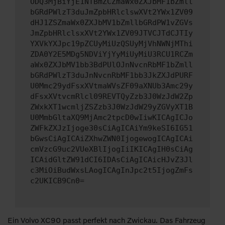
ODQ3MjBiYjE1NTBmZCZmaWx0ZXJbMF1bZmll
bGRdPWlzT3duJmZpbHRlclswXVt2YWx1ZV09
dHJ1ZSZmaWx0ZXJbMV1bZmllbGRdPW1vZGVs
JmZpbHRlclsxXVt2YWx1ZV09JTVCJTdCJTIy
YXVkYXJpc19pZCUyMiUzQSUyMjVhNWNjMThi
ZDA0Y2E5MDg5NDViYjYyMiUyMiU3RCU1RCZm
aWx0ZXJbMV1bb3BdPUlOJnNvcnRbMF1bZmll
bGRdPWlzT3duJnNvcnRbMF1bb3JkZXJdPURF
U0Mmc29ydFsxXVtmaWVsZF09aXNUb3Amc29y
dFsxXVtvcmRlcl09REVTQyZzb3J0WzJdW2Zp
ZWxkXT1wcmljZSZzb3J0WzJdW29yZGVyXT1B
U0MmbGltaXQ9MjAmc2tpcD0wIiwKICAgICJo
ZWFkZXJzIjoge30sCiAgICAiYm9keSI6IG51
bGwsCiAgICAiZXhwZWN0IjogewogICAgICAi
cmVzcG9uc2VUeXBlIjogIiIKICAgIH0sCiAg
ICAidGltZW91dCI6IDAsCiAgICAicHJvZ3Jl
c3MiOiBudWxsLAogICAgInJpc2t5IjogZmFs
c2UKICB9Cn0=
Ein Volvo XC90 passt perfekt nach Zwickau. Das Fahrzeug