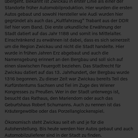
übergeht. Bekannt ist Zwickau in erster Linie als einer der
Standorte früher Automobilproduktion. Hier wurden die ersten
Autos gebaut und sowohl Hersteller wie Audi wurden hier
gegründet als auch das „Kultfahrzeug“ Trabant aus der DDR
lief hier vom Band. Die erste urkundliche Erwähnung der
Stadt datiert auf das Jahr 1188 und somit ins Mittelalter.
Einschränkend zu erwähnen ist dabei, dass es sich seinerzeit
um die Region Zwickau und nicht die Stadt handelte. Hier
wurde in frühen Jahren Erz abgebaut und auch die
Namensgebung erinnert an den Bergbau und soll sich auf
einen slawischen Feuergott beziehen. Das Stadtrecht für
Zwickau datiert auf das 13. Jahrhundert, der Bergbau wurde
1316 begonnen. Zu dieser Zeit war Zwickau bereits Teil des
Kurfürstentums Sachsen und fiel im Zuge des Wiener
Kongresses zu Preußen. Wer in der Stadt unterwegs ist,
besucht das Rathaus, den Mariendom oder auch das
Geburtshaus Robert Schumanns. Auch zu nennen ist das
Kräutergewölbe oder das Porzellanglockenspiel.
Ökonomisch steht Zwickau seit eh und je für die
Autoherstellung. Bis heute werden hier Autos gebaut und auch
Automobilzulieferer sind in der Stadt zu finden.