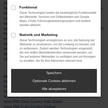
Haben Sie Lust auf ein durch und durch herausragendes
Funktional
Fahrzeug? Dann ist der Volvo V90 Cross Country die perfekte
Wahl. Dieses Modell punktet durch sein erstklassiges Preis-
Diese Technologien bieten die bestmögliche Funktionalität
der Webseite. Services von Drittanbietern wie Google
Leistungs-Verhältnis und die vom Hersteller gewohnte
Maps, Chats, Fahrzeugbewertungssystem und weitere
Qualität. Bevor Sie sich entscheiden, beraten wir Sie gern
werden aktiviert.
ausführlich und mit viel Erfahrung. Unser Unternehmen ist seit
mehr als 110 Jahren in der Automobilbranche tätig und
Statistik und Marketing
entsprechend rundum kompetent. Wir lieben unseren Beruf
Diese Technologien ermöglichen es uns, die Nutzung der
und freuen uns darauf, Sie perfekt zu beraten. Was darf es
Webseite zu analysieren, um die Leistung zu messen und
sein: ein neuer Volvo V90 Cross Country oder eher ein
zu verbessern. Zudem werden Technologien eingesetzt,
die von dritten Werbetreibenden verwendet werden, um
Gebrauchtwagen. Wir haben für jeden Bedarf die passende
Sie auf anderen Webseiten zu verfolgen und um Anzeigen
Lösung und stellen Ihnen diese gerne vor.
zu schalten, die für Ihre Interessen relevant sind.
Speichern
Lieferservice
Optionale Cookies ablehnen
Volvo V90 Cross Country Leipzig
Volvo V90 Cross Country Chemnitz
Alle akzeptieren
Volvo V90 Cross Country Erfurt
Volvo V90 Cross Country Jena
Volvo V90 Cross Country Halle (Saale)
Volvo V90 Cross Country Weimar