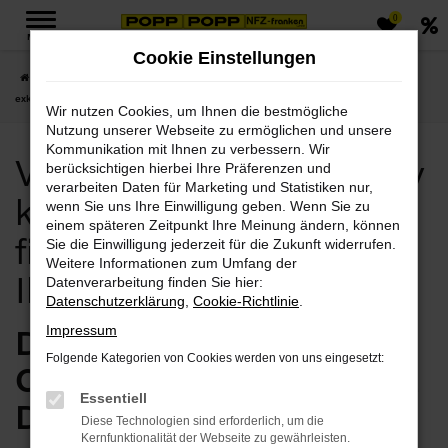
0
Zum
MENÜ
Hauptinhalt
Cookie Einstellungen
springen
Startseite
Volvo
Volvo V90 Cross Country kaufen, leasen, finanzieren
exklusiv bei Ihrem Volvo Händler
Wir nutzen Cookies, um Ihnen die bestmögliche
Nutzung unserer Webseite zu ermöglichen und unsere
Kommunikation mit Ihnen zu verbessern. Wir
Volvo V90 Cross Country
berücksichtigen hierbei Ihre Präferenzen und
verarbeiten Daten für Marketing und Statistiken nur,
kaufen, leasen,
wenn Sie uns Ihre Einwilligung geben. Wenn Sie zu
einem späteren Zeitpunkt Ihre Meinung ändern, können
finanzieren exklusiv bei
Sie die Einwilligung jederzeit für die Zukunft widerrufen.
Weitere Informationen zum Umfang der
Ihrem Volvo Händler
Datenverarbeitung finden Sie hier:
Datenschutzerklärung
,
Cookie-Richtlinie
.
Der Volvo V90 Cross
Impressum
Folgende Kategorien von Cookies werden von uns eingesetzt:
Country – Einsteigen und
Essentiell
Durchstarten bei Popp
Diese Technologien sind erforderlich, um die
Kernfunktionalität der Webseite zu gewährleisten.