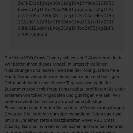
ZWFkZXJzIjoge30sCiAgICAiYm9keSI6IG51
bGwsCiAgICAiZXhwZWN0IjogewogICAgICAi
cmVzcG9uc2VUeXBlIjogIiIKICAgIH0sCiAg
ICAidGltZW91dCI6IDAsCiAgICAicHJvZ3Jl
c3MiOiBudWxsLAogICAgInJpc2t5IjogZmFs
c2UKICB9Cn0=
Ein Volvo V90 Cross Country soll es sein? Aber gerne doch.
Wir bieten Ihnen dieses Modell in unterschiedlichen
Ausführungen und lassen Ihnen bei der Konfiguration freie
Hand. Gerne verkaufen wir Ihnen auch einen erstklassigen
Gebrauchten oder eine clevere Tageszulassung. In der
Zusammenarbeit mit Popp Fahrzeugbau profitieren Sie unter
anderem von tollen Angeboten und günstigen Preisen. Wir
bieten sowohl das Leasing als auch eine günstige
Finanzierung und beraten Sie zudem in Versicherungsfragen.
Erwarten Sie lediglich günstige monatliche Raten und rund
um die Uhr einen stets einsatzbereiten Volvo V90 Cross
Country. Ganz so, wie Sie es wünschen und wie das Beraten
im Automobilbereich heutzutage erfolgreich funktioniert.