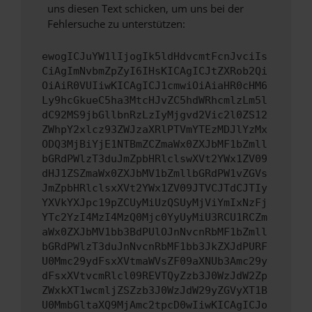
uns diesen Text schicken, um uns bei der
Fehlersuche zu unterstützen:
ewogICJuYW1lIjogIk5ldHdvcmtFcnJvciIs
CiAgImNvbmZpZyI6IHsKICAgICJtZXRob2Qi
OiAiR0VUIiwKICAgICJ1cmwiOiAiaHR0cHM6
Ly9hcGkueC5ha3MtcHJvZC5hdWRhcmlzLm5l
dC92MS9jbGllbnRzLzIyMjgvd2Vic2l0ZS12
ZWhpY2xlcz93ZWJzaXRlPTVmYTEzMDJlYzMx
ODQ3MjBiYjE1NTBmZCZmaWx0ZXJbMF1bZmll
bGRdPWlzT3duJmZpbHRlclswXVt2YWx1ZV09
dHJ1ZSZmaWx0ZXJbMV1bZmllbGRdPW1vZGVs
JmZpbHRlclsxXVt2YWx1ZV09JTVCJTdCJTIy
YXVkYXJpc19pZCUyMiUzQSUyMjViYmIxNzFj
YTc2YzI4MzI4MzQ0Mjc0YyUyMiU3RCU1RCZm
aWx0ZXJbMV1bb3BdPUlOJnNvcnRbMF1bZmll
bGRdPWlzT3duJnNvcnRbMF1bb3JkZXJdPURF
U0Mmc29ydFsxXVtmaWVsZF09aXNUb3Amc29y
dFsxXVtvcmRlcl09REVTQyZzb3J0WzJdW2Zp
ZWxkXT1wcmljZSZzb3J0WzJdW29yZGVyXT1B
U0MmbGltaXQ9MjAmc2tpcD0wIiwKICAgICJo