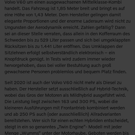
Volvo V60 um einen ausgewachsenen Mittelklasse-Kombi
handelt. Das Fahrzeug ist 1,85 Meter breit und bringt es auf
eine Höhe von 1,43 Meter. Dem Hersteller gelingen damit
elegante Proportionen und der enorme Laderaum wird nicht zu
Ungunsten der Aerodynamik erreicht. Zahlen gefällig? Dann
sei an dieser Stelle verraten, dass allein in den Kofferraum des
Schweden bis zu 529 Liter passen und sich bei umgeklappten
Rücksitzen bis zu 1.441 Liter eröffnen. Das Umklappen der
Sitzlehnen erfolgt selbstverständlich elektronisch – ein
Knopfdruck genügt. In Tests wird zudem immer wieder
hervorgehoben, dass bei voller Bestuhlung auch groß
gewachsene Personen problemlos und bequem Platz finden.
Seit 2020 ist auch der Volvo V60 nicht mehr als Diesel zu
haben. Der Hersteller setzt ausschließlich auf Hybrid-Technik,
wobei das Gros der Motoren als Mildhybrid ausgeführt wird.
Die Leistung liegt zwischen 163 und 300 PS, wobei die
kleineren Ausführungen mit Frontantrieb kombiniert werden
und ab 250 PS auch (oder ausschließlich) Allradvarianten
bereitstehen. Wer sich für einen echten Hybriden entscheidet,
steigt in ein so genanntes „Twin Engine“- Modell mit jeder
Menge „Wumms“ unter der Motorhaube. Geboten werden bis