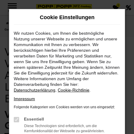
0
Zum
MENÜ
Hauptinhalt
Cookie Einstellungen
springen
Startseite
Eisenach
Volvo
Volvo V60
Volvo Eisenach, Volvo V60
Gebrauchtwagen Angebote mit Lieferservice nach Eisenach
Wir nutzen Cookies, um Ihnen die bestmögliche
Nutzung unserer Webseite zu ermöglichen und unsere
Kommunikation mit Ihnen zu verbessern. Wir
Volvo Eisenach, Volvo
berücksichtigen hierbei Ihre Präferenzen und
verarbeiten Daten für Marketing und Statistiken nur,
V60 Gebrauchtwagen
wenn Sie uns Ihre Einwilligung geben. Wenn Sie zu
einem späteren Zeitpunkt Ihre Meinung ändern, können
Angebote mit
Sie die Einwilligung jederzeit für die Zukunft widerrufen.
Weitere Informationen zum Umfang der
Lieferservice nach
Datenverarbeitung finden Sie hier:
Datenschutzerklärung
,
Cookie-Richtlinie
.
Eisenach
Impressum
Folgende Kategorien von Cookies werden von uns eingesetzt:
Volvo V60
Essentiell
Gebrauchtwagen vom
Diese Technologien sind erforderlich, um die
Kernfunktionalität der Webseite zu gewährleisten.