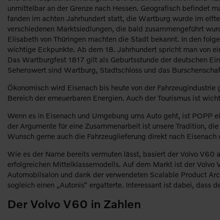
unmittelbar an der Grenze nach Hessen. Geografisch befindet man
fanden im achten Jahrhundert statt, die Wartburg wurde im elfte
verschiedenen Marktsiedlungen, die bald zusammengeführt wurde
Elisabeth von Thüringen machten die Stadt bekannt. In den folg
wichtige Eckpunkte. Ab dem 18. Jahrhundert spricht man von ein
Das Wartburgfest 1817 gilt als Geburtsstunde der deutschen Ei
Sehenswert sind Wartburg, Stadtschloss und das Burschenscha
Ökonomisch wird Eisenach bis heute von der Fahrzeugindustrie 
Bereich der erneuerbaren Energien. Auch der Tourismus ist wich
Wenn es in Eisenach und Umgebung ums Auto geht, ist POPP eine
der Argumente für eine Zusammenarbeit ist unsere Tradition, di
Wunsch gerne auch die Fahrzeuglieferung direkt nach Eisenach
Wie es der Name bereits vermuten lässt, basiert der Volvo V60 
erfolgreichen Mittelklassemodells. Auf dem Markt ist der Volvo
Automobilsalon und dank der verwendeten Scalable Product Ar
sogleich einen „Autonis“ ergatterte. Interessant ist dabei, das
Der Volvo V60 in Zahlen