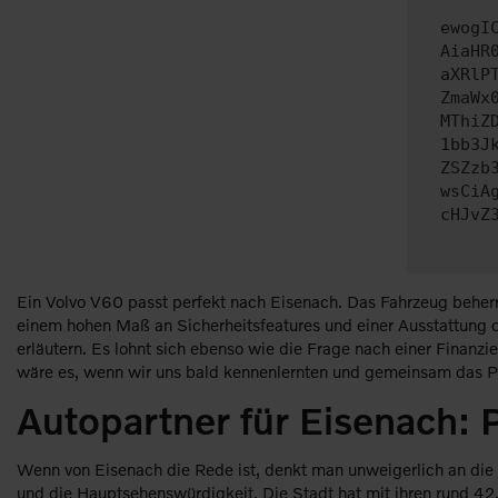
ewogI
AiaHR
aXRlP
ZmaWx
MThiZ
1bb3J
ZSZzb
wsCiA
cHJvZ
Ein Volvo V60 passt perfekt nach Eisenach. Das Fahrzeug beherr
einem hohen Maß an Sicherheitsfeatures und einer Ausstattung de
erläutern. Es lohnt sich ebenso wie die Frage nach einer Finanzi
wäre es, wenn wir uns bald kennenlernten und gemeinsam das Pro
Autopartner für Eisenach:
Wenn von Eisenach die Rede ist, denkt man unweigerlich an die
und die Hauptsehenswürdigkeit. Die Stadt hat mit ihren rund 4