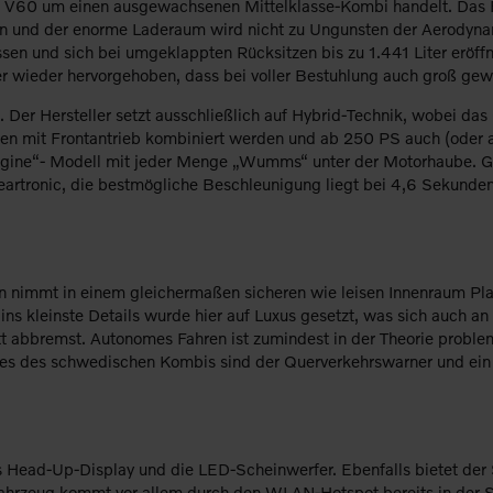
vo V60 um einen ausgewachsenen Mittelklasse-Kombi handelt. Das Fa
n und der enorme Laderaum wird nicht zu Ungunsten der Aerodynamik
sen und sich bei umgeklappten Rücksitzen bis zu 1.441 Liter eröff
er wieder hervorgehoben, dass bei voller Bestuhlung auch groß g
 Der Hersteller setzt ausschließlich auf Hybrid-Technik, wobei das
n mit Frontantrieb kombiniert werden und ab 250 PS auch (oder aus
 Engine“- Modell mit jeder Menge „Wumms“ unter der Motorhaube. 
-Geartronic, die bestmögliche Beschleunigung liegt bei 4,6 Sekunde
 nimmt in einem gleichermaßen sicheren wie leisen Innenraum Pla
s kleinste Details wurde hier auf Luxus gesetzt, was sich auch an 
t abbremst. Autonomes Fahren ist zumindest in der Theorie proble
res des schwedischen Kombis sind der Querverkehrswarner und ein 
 Head-Up-Display und die LED-Scheinwerfer. Ebenfalls bietet der 
s Fahrzeug kommt vor allem durch den WLAN-Hotspot bereits in der