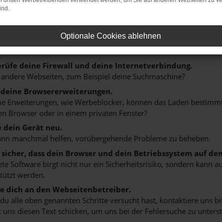
on dritten Werbetreibenden verwendet werden, um Sie auf anderen Webseiten zu ve
er: Network Error
ind.
n ist ein Fehler aufgetreten.
Optionale Cookies ablehnen
ein paar Tipps, die dir helfen können:
rüfe deine Firewall und deine Internetverbindung.
 andere Webseiten, zum Beispiel deine Suchmaschine?
 deine Browsererweiterungen.
 Erweiterungen, wie Werbeblocker, können das Laden bestimmter 
n Browser oder in einem privaten Fenster?
e dein Gerät neu.
ann manchmal helfen, vorübergehende Probleme zu beheben.
e sicher, dass dein Browser und dein Betriebssystem auf de
ete Software birgt nicht nur ein Sicherheitsrisiko, sondern kann
tützt werden.
 dich an den Webseitenbetreiber.
u alle oben genannten Schritte versucht hast, kontaktiere uns 
 uns diesen Text schicken, um uns bei der Fehlersuche zu unterst