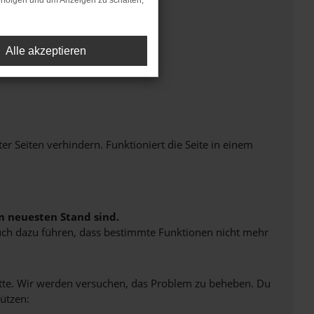
rfolgen und um Anzeigen zu schalten,
Alle akzeptieren
Seiten verhindern. Funktioniert die Seite in einem
m neuesten Stand sind.
 auch dazu führen, dass bestimmte Funktionen nicht mehr
bitte. Wir werden versuchen, das Problem zu beheben. Du
ützen: