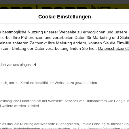
Cookie Einstellungen
ie bestmögliche Nutzung unserer Webseite zu ermöglichen und unsere
ervice nach Eisenach
hierbei Ihre Präferenzen und verarbeiten Daten für Marketing und Stati
einem späteren Zeitpunkt Ihre Meinung ändern, können Sie die Einwillig
en zum Umfang der Datenverarbeitung finden Sie hier:
Datenschutzerkl
 Angebote mit Lieferservice
en von uns eingesetzt:
tzt einsteigen und durchstar
rlich, um die Kernfunktionalität der Webseite zu gewährleisten.
rwegs zu sein? Dann lassen Sie uns gemeinsam daran „arbeiten“. Ke
füllt. So werden auch Sie staunen, wie günstig ein Volvo V60 für 
m Neuwagen. Oder einem Gebrauchtfahrzeug, einem Jahreswagen, ei
estmögliche Funktionalität der Webseite. Services von Drittanbietern wie Google 
ines der am Besten geeigneten Fahrzeuge ist, braucht hoffentlich ni
eitere werden aktiviert.
 es uns, die Nutzung der Webseite zu analysieren, um die Leistung zu messen u