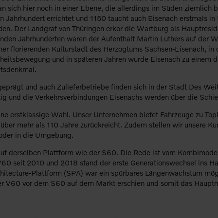
 sich hier noch in einer Ebene, die allerdings im Süden ziemlich 
n Jahrhundert errichtet und 1150 taucht auch Eisenach erstmals in 
n. Der Landgraf von Thüringen erkor die Wartburg als Hauptresid
enden Jahrhunderten waren der Aufenthalt Martin Luthers auf der 
er florierenden Kulturstadt des Herzogtums Sachsen-Eisenach, in d
nheitsbewegung und in späteren Jahren wurde Eisenach zu einem d
ftsdenkmal.
geprägt und auch Zulieferbetriebe finden sich in der Stadt Des W
tig und die Verkehrsverbindungen Eisenachs werden über die Schie
 erstklassige Wahl. Unser Unternehmen bietet Fahrzeuge zu Topko
e über mehr als 110 Jahre zurückreicht. Zudem stellen wir unsere 
 oder in die Umgebung.
auf derselben Plattform wie der S60. Die Rede ist vom Kombimodel
 V60 seit 2010 und 2018 stand der erste Generationswechsel ins Ha
chitecture-Plattform (SPA) war ein spürbares Längenwachstum mö
s der V60 vor dem S60 auf dem Markt erschien und somit das Hauptm