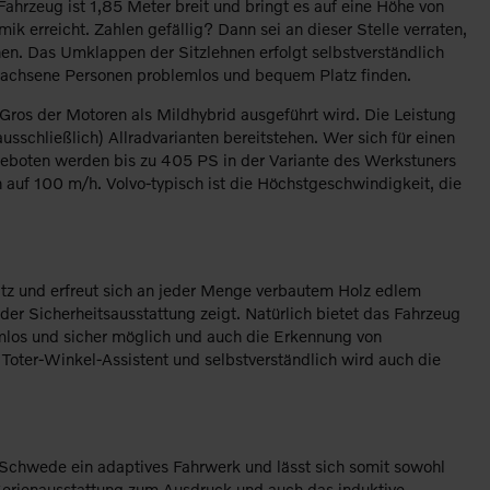
hrzeug ist 1,85 Meter breit und bringt es auf eine Höhe von
 erreicht. Zahlen gefällig? Dann sei an dieser Stelle verraten,
nen. Das Umklappen der Sitzlehnen erfolgt selbstverständlich
ewachsene Personen problemlos und bequem Platz finden.
 Gros der Motoren als Mildhybrid ausgeführt wird. Die Leistung
schließlich) Allradvarianten bereitstehen. Wer sich für einen
Geboten werden bis zu 405 PS in der Variante des Werkstuners
n auf 100 m/h. Volvo-typisch ist die Höchstgeschwindigkeit, die
tz und erfreut sich an jeder Menge verbautem Holz edlem
der Sicherheitsausstattung zeigt. Natürlich bietet das Fahrzeug
mlos und sicher möglich und auch die Erkennung von
Toter-Winkel-Assistent und selbstverständlich wird auch die
Schwede ein adaptives Fahrwerk und lässt sich somit sowohl
 Serienausstattung zum Ausdruck und auch das induktive