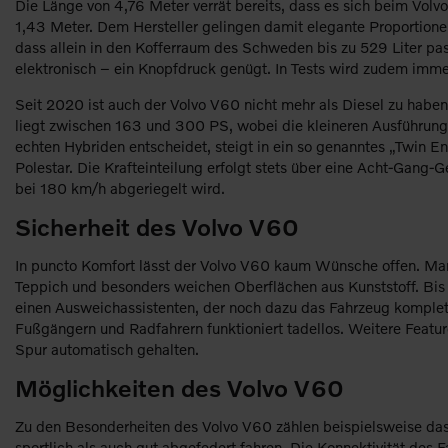
Die Länge von 4,76 Meter verrät bereits, dass es sich beim Vol
1,43 Meter. Dem Hersteller gelingen damit elegante Proportione
dass allein in den Kofferraum des Schweden bis zu 529 Liter pas
elektronisch – ein Knopfdruck genügt. In Tests wird zudem imm
Seit 2020 ist auch der Volvo V60 nicht mehr als Diesel zu haben.
liegt zwischen 163 und 300 PS, wobei die kleineren Ausführunge
echten Hybriden entscheidet, steigt in ein so genanntes „Twin
Polestar. Die Krafteinteilung erfolgt stets über eine Acht-Gang
bei 180 km/h abgeriegelt wird.
Sicherheit des Volvo V60
In puncto Komfort lässt der Volvo V60 kaum Wünsche offen. Man
Teppich und besonders weichen Oberflächen aus Kunststoff. Bis in
einen Ausweichassistenten, der noch dazu das Fahrzeug komplet
Fußgängern und Radfahrern funktioniert tadellos. Weitere Featu
Spur automatisch gehalten.
Möglichkeiten des Volvo V60
Zu den Besonderheiten des Volvo V60 zählen beispielsweise das
sportlich als auch gut abgefedert fahren. Die Konnektivität de