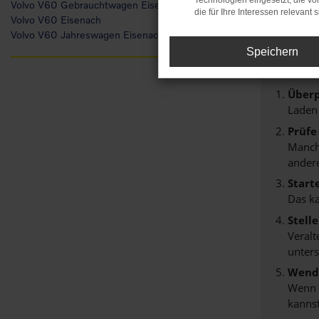
Technologien eingesetzt, die v
Volvo V60 Gebrauchtwagen Eisenach
Fehl
die für Ihre Interessen relevant s
Volvo V60 Eisenach
Volvo V60 Jahreswagen Eisenach
Speichern
Beim Lade
Hier sind 
Überp
Laden
Prüfe
Manche
andere
Start
Das k
Stell
Veralt
unters
Wende
Wenn d
kannst