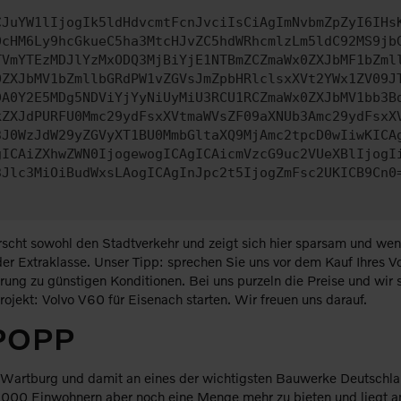
CJuYW1lIjogIk5ldHdvcmtFcnJvciIsCiAgImNvbmZpZyI6IHs
0cHM6Ly9hcGkueC5ha3MtcHJvZC5hdWRhcmlzLm5ldC92MS9jb
TVmYTEzMDJlYzMxODQ3MjBiYjE1NTBmZCZmaWx0ZXJbMF1bZml
0ZXJbMV1bZmllbGRdPW1vZGVsJmZpbHRlclsxXVt2YWx1ZV09J
DA0Y2E5MDg5NDViYjYyNiUyMiU3RCU1RCZmaWx0ZXJbMV1bb3B
kZXJdPURFU0Mmc29ydFsxXVtmaWVsZF09aXNUb3Amc29ydFsxX
3J0WzJdW29yZGVyXT1BU0MmbGltaXQ9MjAmc2tpcD0wIiwKICA
gICAiZXhwZWN0IjogewogICAgICAicmVzcG9uc2VUeXBlIjogI
3Jlc3MiOiBudWxsLAogICAgInJpc2t5IjogZmFsc2UKICB9Cn0
scht sowohl den Stadtverkehr und zeigt sich hier sparsam und wend
r Extraklasse. Unser Tipp: sprechen Sie uns vor dem Kauf Ihres Vol
erung zu günstigen Konditionen. Bei uns purzeln die Preise und wir
jekt: Volvo V60 für Eisenach starten. Wir freuen uns darauf.
 POPP
 Wartburg und damit an eines der wichtigsten Bauwerke Deutschlan
2.000 Einwohnern aber noch eine Menge mehr zu bieten und liegt a