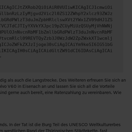
KICAgICJtZXRob2QiOiAiR0VUIiwKICAgICJ1cmwiOi
GllbnRzLzIyMjgvd2Vic2l0ZS12ZWhpY2xlcz93ZWJz
lbGRdPWlzT3duJmZpbHRlclswXVt2YWx1ZV09dHJ1ZS
TVCJTdCJTIyYXVkYXJpc19pZCUyMiUzQSUyMjVhNWNj
dPUlOJnNvcnRbMF1bZmllbGRdPWlzT3duJnNvcnRbMF
VtvcmRlcl09REVTQyZzb3J0WzJdW2ZpZWxkXT1wcmlj
gICJoZWFkZXJzIjoge30sCiAgICAiYm9keSI6IG51bG
iIKICAgIH0sCiAgICAidGltZW91dCI6IDAsCiAgICAi
=
ig als auch die Langstrecke. Des Weiteren erfreuen Sie sich an
vo V60 in Eisenach an und lassen Sie sich all die Vorteile
 sind gerne auch bereit, eine Ratenzahlung zu vereinbaren. Wie
ds. In der Tat ist die Burg Teil des UNESCO Weltkulturerbes
m westlichen Rand der Thüringischen Städtekette, fast