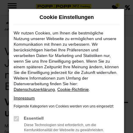
0
Zum
MENÜ
Hauptinhalt
Cookie Einstellungen
springen
Startseite
Erfurt
Volvo
Volvo V60
Volvo Erfurt, Volvo V60
Jahreswagen Angebote mit Lieferservice nach Erfurt
Wir nutzen Cookies, um Ihnen die bestmögliche
Nutzung unserer Webseite zu ermöglichen und unsere
Kommunikation mit Ihnen zu verbessern. Wir
Volvo Erfurt, Volvo V60
berücksichtigen hierbei Ihre Präferenzen und
verarbeiten Daten für Marketing und Statistiken nur,
Jahreswagen Angebote
wenn Sie uns Ihre Einwilligung geben. Wenn Sie zu
einem späteren Zeitpunkt Ihre Meinung ändern, können
mit Lieferservice nach
Sie die Einwilligung jederzeit für die Zukunft widerrufen.
Weitere Informationen zum Umfang der
Erfurt
Datenverarbeitung finden Sie hier:
Datenschutzerklärung
,
Cookie-Richtlinie
.
Volvo V60 Jahreswagen –
Impressum
Folgende Kategorien von Cookies werden von uns eingesetzt:
unser Tipp für Erfurt
Essentiell
Manchmal fällt die Entscheidung zwischen einem
Diese Technologien sind erforderlich, um die
Kernfunktionalität der Webseite zu gewährleisten.
(vermeintlich teuren) Neuwagen und einem (vermeintlich