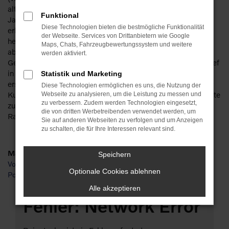
alten) Gebrauchten schwer. Mit einem Volvo V60
Funktional
Jahreswagen für Erfurt umgehen Sie dieses Problem und
Diese Technologien bieten die bestmögliche Funktionalität
erhalten in allen Bereichen das perfekte Fahrzeug. Preislich
der Webseite. Services von Drittanbietern wie Google
heben sich Volvo V60 Jahreswagen deutlich von Neuwagen
Maps, Chats, Fahrzeugbewertungssystem und weitere
ab und spielen voll und ganz in der Liga der günstigen
werden aktiviert.
Gebrauchten. Wir sorgen dafür, dass Sie ganz sicher nicht tief
in die Tasche greifen müssen und bieten Ihnen zudem
Statistik und Marketing
erstklassige Qualität. Natürlich stehen Ihnen als Kundin oder
Diese Technologien ermöglichen es uns, die Nutzung der
Kunde aus Erfurt auch unsere cleveren Finanzierungsangebote
Webseite zu analysieren, um die Leistung zu messen und
zu verbessern. Zudem werden Technologien eingesetzt,
zur Verfügung und Sie zahlen in bequemen monatlichen
die von dritten Werbetreibenden verwendet werden, um
Raten.
Sie auf anderen Webseiten zu verfolgen und um Anzeigen
zu schalten, die für Ihre Interessen relevant sind.
Marken
Speichern
Volvo
Optionale Cookies ablehnen
Polestar
Alle akzeptieren
Fehler: Network Error