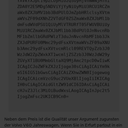
YXVkYXJpc19pZCUyMiUzQSUyMjVhNWNjMThi
ZDA0Y2E5MDg5NDViYjYyNiUyMiU3RCU1RCZm
aWx0ZXJbMV1bb3BdPUlOJmZpbHRlclsyXVtm
aWVsZF09dXNhZ2VTdGF0ZSZmaWx0ZXJbMl1b
dmFsdWVdPSU1QiUyMlVTRURfT05FWUVBUiUy
MiU1RCZmaWx0ZXJbMl1bb3BdPUlOJnNvcnRb
MF1bZmllbGRdPWlzT3duJnNvcnRbMF1bb3Jk
ZXJdPURFU0Mmc29ydFsxXVtmaWVsZF09aXNU
b3Amc29ydFsxXVtvcmRlcl09REVTQyZzb3J0
WzJdW2ZpZWxkXT1wcmljZSZzb3J0WzJdW29y
ZGVyXT1BU0MmbGltaXQ9MjAmc2tpcD0wIiwK
ICAgICJoZWFkZXJzIjoge30sCiAgICAiYm9k
eSI6IG51bGwsCiAgICAiZXhwZWN0Ijogewog
ICAgICAicmVzcG9uc2VUeXBlIjogIiIKICAg
IH0sCiAgICAidGltZW91dCI6IDAsCiAgICAi
cHJvZ3Jlc3MiOiBudWxsLAogICAgInJpc2t5
IjogZmFsc2UKICB9Cn0=
Neben dem Preis ist die Qualität unser Argument zugunsten
der Volvo V60 Jahreswagen. Wenn Sie in Erfurt partout in ein