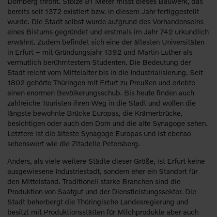
Domberg thront. Stolze 81 Meter misst dieses Bauwerk, das
bereits seit 1372 existiert bzw. in diesem Jahr fertiggestellt
wurde. Die Stadt selbst wurde aufgrund des Vorhandenseins
eines Bistums gegründet und erstmals im Jahr 742 urkundlich
erwähnt. Zudem befindet sich eine der ältesten Universitäten
in Erfurt – mit Gründungsjahr 1392 und Martin Luther als
vermutlich berühmtestem Studenten. Die Bedeutung der
Stadt reicht vom Mittelalter bis in die Industrialisierung. Seit
1802 gehörte Thüringen mit Erfurt zu Preußen und erlebte
einen enormen Bevölkerungsschub. Bis heute finden auch
zahlreiche Touristen ihren Weg in die Stadt und wollen die
längste bewohnte Brücke Europas, die Krämerbrücke,
besichtigen oder auch den Dom und die alte Synagoge sehen.
Letztere ist die älteste Synagoge Europas und ist ebenso
sehenswert wie die Zitadelle Petersberg.
Anders, als viele weitere Städte dieser Größe, ist Erfurt keine
ausgewiesene Industriestadt, sondern eher ein Standort für
den Mittelstand. Traditionell starke Branchen sind die
Produktion von Saatgut und der Dienstleistungssektor. Die
Stadt beherbergt die Thüringische Landesregierung und
besitzt mit Produktionsstätten für Milchprodukte aber auch