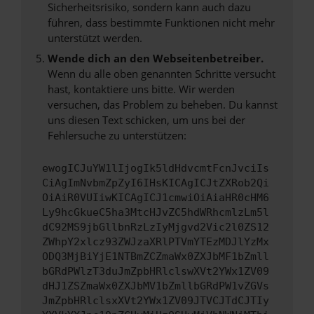
Sicherheitsrisiko, sondern kann auch dazu
führen, dass bestimmte Funktionen nicht mehr
unterstützt werden.
Wende dich an den Webseitenbetreiber.
Wenn du alle oben genannten Schritte versucht
hast, kontaktiere uns bitte. Wir werden
versuchen, das Problem zu beheben. Du kannst
uns diesen Text schicken, um uns bei der
Fehlersuche zu unterstützen:
ewogICJuYW1lIjogIk5ldHdvcmtFcnJvciIs
CiAgImNvbmZpZyI6IHsKICAgICJtZXRob2Qi
OiAiR0VUIiwKICAgICJ1cmwiOiAiaHR0cHM6
Ly9hcGkueC5ha3MtcHJvZC5hdWRhcmlzLm5l
dC92MS9jbGllbnRzLzIyMjgvd2Vic2l0ZS12
ZWhpY2xlcz93ZWJzaXRlPTVmYTEzMDJlYzMx
ODQ3MjBiYjE1NTBmZCZmaWx0ZXJbMF1bZmll
bGRdPWlzT3duJmZpbHRlclswXVt2YWx1ZV09
dHJ1ZSZmaWx0ZXJbMV1bZmllbGRdPW1vZGVs
JmZpbHRlclsxXVt2YWx1ZV09JTVCJTdCJTIy