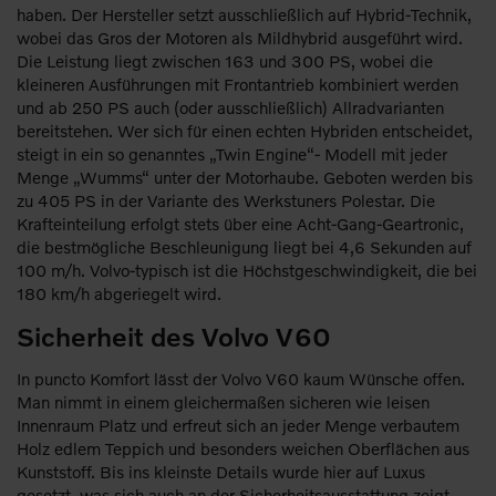
haben. Der Hersteller setzt ausschließlich auf Hybrid-Technik,
wobei das Gros der Motoren als Mildhybrid ausgeführt wird.
Die Leistung liegt zwischen 163 und 300 PS, wobei die
kleineren Ausführungen mit Frontantrieb kombiniert werden
und ab 250 PS auch (oder ausschließlich) Allradvarianten
bereitstehen. Wer sich für einen echten Hybriden entscheidet,
steigt in ein so genanntes „Twin Engine“- Modell mit jeder
Menge „Wumms“ unter der Motorhaube. Geboten werden bis
zu 405 PS in der Variante des Werkstuners Polestar. Die
Krafteinteilung erfolgt stets über eine Acht-Gang-Geartronic,
die bestmögliche Beschleunigung liegt bei 4,6 Sekunden auf
100 m/h. Volvo-typisch ist die Höchstgeschwindigkeit, die bei
180 km/h abgeriegelt wird.
Sicherheit des Volvo V60
In puncto Komfort lässt der Volvo V60 kaum Wünsche offen.
Man nimmt in einem gleichermaßen sicheren wie leisen
Innenraum Platz und erfreut sich an jeder Menge verbautem
Holz edlem Teppich und besonders weichen Oberflächen aus
Kunststoff. Bis ins kleinste Details wurde hier auf Luxus
gesetzt, was sich auch an der Sicherheitsausstattung zeigt.