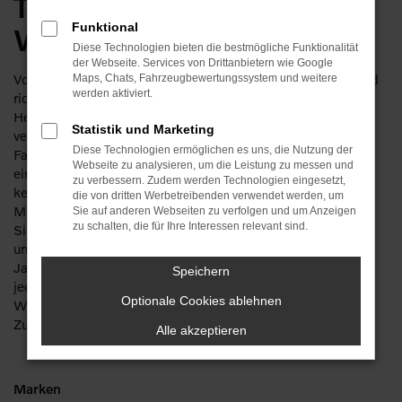
Traditionshändler für
Funktional
Weimar
Diese Technologien bieten die bestmögliche Funktionalität
der Webseite. Services von Drittanbietern wie Google
Volvo S60 Gebrauchtwagen für Weimar – das klingt gut und
Maps, Chats, Fahrzeugbewertungssystem und weitere
werden aktiviert.
richtig. Sparen Sie getrost ordentlich Geld, denn bei diesem
Hersteller machen Sie auch mit einem Gebrauchten nichts
Statistik und Marketing
verkehrt. Die Besonderheit liegt in der Langlebigkeit der
Diese Technologien ermöglichen es uns, die Nutzung der
Fahrzeuge. Ein Volvo S60 Gebrauchtwagen kann bereits
Webseite zu analysieren, um die Leistung zu messen und
einige Jahre gefahren worden sein und zeigt immer noch
zu verbessern. Zudem werden Technologien eingesetzt,
keinerlei Anzeichen von Ermüdung. Wir bieten Ihnen für Ihre
die von dritten Werbetreibenden verwendet werden, um
Mobilität in Weimar bevorzugt junge Gebrauchte und lassen
Sie auf anderen Webseiten zu verfolgen und um Anzeigen
zu schalten, die für Ihre Interessen relevant sind.
Sie meist in scheckheftgepflegte Fahrzeuge einsteigen. Da
unser Unternehmen mit seiner Tradition von mehr als 110
Jahren auch über mehrere Werkstätten verfügt, checken wir
Speichern
jeden Volvo S60 Gebrauchtwagen vor dem Verkauf nach
Optionale Cookies ablehnen
Weimar gründlich durch und sorgen für einen erstklassigen
Zustand.
Alle akzeptieren
Marken