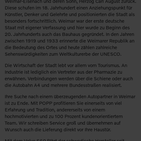
Weimar-Eisenach und deren Sohn, Herzog Carl August zurück.
Diese schufen im 18. Jahrhundert einen Anziehungspunkt für
Künstler, Denker und Gelehrte und positionierten die Stadt als
besonders fortschrittlich. Weimar war der erste deutsche
Staat mit eigener Verfassung und hier wurde zu Beginn des
20. Jahrhunderts auch das Bauhaus gegründet. In den Jahren
zwischen 1919 und 1933 erinnerte die Weimarer Republik an
die Bedeutung des Ortes und heute zählen zahlreiche
Sehenswürdigkeiten zum Weltkulturerbe der UNESCO.
Die Wirtschaft der Stadt lebt vor allem vom Tourismus. An
Industrie ist lediglich ein Vertreter aus der Pharmazie zu
erwähnen. Verbindungen werden über die Schiene oder auch
die Autobahn A4 und mehrere Bundesstraßen realisiert.
Ihre Suche nach einem überzeugenden Autopartner in Weimar
ist zu Ende. Mit POPP profitieren Sie einerseits von viel
Erfahrung und Tradition, andererseits von einem
hochmotivierten und zu 100 Prozent kundenorientiertem
Team. Wir schreiben Service groß und übernehmen auf
Wunsch auch die Lieferung direkt vor Ihre Haustür.
Mit dem Volvo S60 fährt der schwedische Hersteller seit