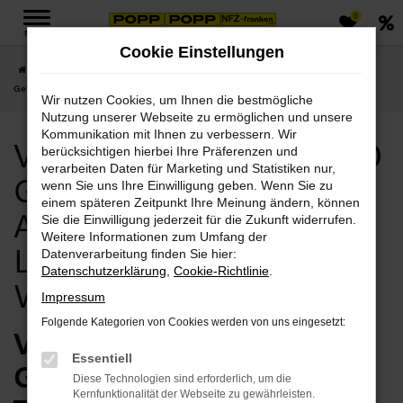
0
Zum
MENÜ
Hauptinhalt
Cookie Einstellungen
springen
Startseite
Weimar
Volvo
Volvo S60
Volvo Weimar, Volvo S60
Gebrauchtwagen Angebote mit Lieferservice nach Weimar
Wir nutzen Cookies, um Ihnen die bestmögliche
Nutzung unserer Webseite zu ermöglichen und unsere
Kommunikation mit Ihnen zu verbessern. Wir
Volvo Weimar, Volvo S60
berücksichtigen hierbei Ihre Präferenzen und
verarbeiten Daten für Marketing und Statistiken nur,
Gebrauchtwagen
wenn Sie uns Ihre Einwilligung geben. Wenn Sie zu
einem späteren Zeitpunkt Ihre Meinung ändern, können
Angebote mit
Sie die Einwilligung jederzeit für die Zukunft widerrufen.
Weitere Informationen zum Umfang der
Lieferservice nach
Datenverarbeitung finden Sie hier:
Datenschutzerklärung
,
Cookie-Richtlinie
.
Weimar
Impressum
Folgende Kategorien von Cookies werden von uns eingesetzt:
Volvo S60
Essentiell
Gebrauchtwagen vom
Diese Technologien sind erforderlich, um die
Kernfunktionalität der Webseite zu gewährleisten.