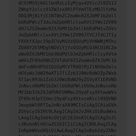
dC92MS9jbGllbnRzLzIyMjgvd2Vic2l0ZS12
ZWhpY2xlcz93ZWJzaXRlPTVmYTEzMDJlYzMx
ODQ3MjBiYjE1NTBmZCZmaWx0ZXJbMF1bZmll
bGRdPWlzT3duJmZpbHRlclswXVt2YWx1ZV09
dHJ1ZSZmaWx0ZXJbMV1bZmllbGRdPW1vZGVs
JmZpbHRlclsxXVt2YWx1ZV09JTVCJTdCJTIy
YXVkYXJpc19pZCUyMiUzQSUyMjVhNWNjMThi
ZDA0Y2E5MDg5NDViYjYxOSUyMiU3RCU1RCZm
aWx0ZXJbMV1bb3BdPUlOJmZpbHRlclsyXVtm
aWVsZF09dXNhZ2VTdGF0ZSZmaWx0ZXJbMl1b
dmFsdWVdPSU1QiUyMlVTRUQlMjIlNUQmZmls
dGVyWzJdW29wXT1JTiZzb3J0WzBdW2ZpZWxk
XT1pc093biZzb3J0WzBdW29yZGVyXT1ERVND
JnNvcnRbMV1bZmllbGRdPWlzVG9wJnNvcnRb
MV1bb3JkZXJdPURFU0Mmc29ydFsyXVtmaWVs
ZF09cHJpY2Umc29ydFsyXVtvcmRlcl09QVND
JmxpbWl0PTIwJnNraXA9MCIsCiAgICAiaGVh
ZGVycyI6IHt9LAogICAgImJvZHkiOiBudWxs
LAogICAgImV4cGVjdCI6IHsKICAgICAgInJl
c3BvbnNlVHlwZSI6ICIiCiAgICB9LAogICAg
InRpbWVvdXQiOiAwLAogICAgInByb2dyZXNz