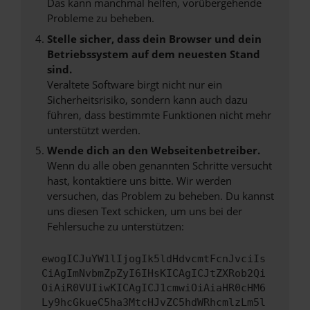
Das kann manchmal helfen, vorübergehende
Probleme zu beheben.
Stelle sicher, dass dein Browser und dein
Betriebssystem auf dem neuesten Stand
sind.
Veraltete Software birgt nicht nur ein
Sicherheitsrisiko, sondern kann auch dazu
führen, dass bestimmte Funktionen nicht mehr
unterstützt werden.
Wende dich an den Webseitenbetreiber.
Wenn du alle oben genannten Schritte versucht
hast, kontaktiere uns bitte. Wir werden
versuchen, das Problem zu beheben. Du kannst
uns diesen Text schicken, um uns bei der
Fehlersuche zu unterstützen:
ewogICJuYW1lIjogIk5ldHdvcmtFcnJvciIs
CiAgImNvbmZpZyI6IHsKICAgICJtZXRob2Qi
OiAiR0VUIiwKICAgICJ1cmwiOiAiaHR0cHM6
Ly9hcGkueC5ha3MtcHJvZC5hdWRhcmlzLm5l