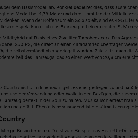
nüber dem Basismodell ab. Konkret bedeutet dies, dass ausreichen
gt das Modell bei 4,78 Meter und damit inmitten der Mittelklasse. 
V denken. Wenn der Kofferraum ein Solo spielt, sind es 495 Liter
ter diesem Aspekt kann sich das Fahrzeug mit einem echten SUV mes
m Mildhybrid auf Basis eines Zweiliter-Turbobenziners. Das Aggreg
n dabei 250 PS, die direkt an einen Allradantrieb übertragen werd
, die selbstverständlich abgeriegelt wurden. Zuletzt ist auch die
denfreiheit des Fahrzeugs, das so einen Wert von 20,6 cm erreicht
s Country nicht. Im Innenraum geht es eher gediegen zu und natürli
itung und der Verwendung edler Wolle in den Bezügen, die zudem m
 Fahrzeug perfekt in der Spur zu halten. Musikalisch erfreut man 
ich und gefällt. Ebenfalls herausragend ist die Klimatisierung, die
Country
 Menge Besonderheiten. Da ist zum Beispiel das Head-Up-Display, d
ich auch das adaptive Fahrwerk mit Anpassung an den jeweiligen Unte