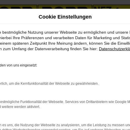
Cookie Einstellungen
ie bestmögliche Nutzung unserer Webseite zu ermöglichen und unsere
 mit Lieferservice nach Weimar
hierbei Ihre Präferenzen und verarbeiten Daten für Marketing und Stati
einem späteren Zeitpunkt Ihre Meinung ändern, können Sie die Einwillig
en zum Umfang der Datenverarbeitung finden Sie hier:
Datenschutzerkl
ross Country Angebote mit 
en von uns eingesetzt:
 Weimar – jetzt einsteigen 
rlich, um die Kernfunktionalität der Webseite zu gewährleisten.
 Weimar unterwegs zu sein? Dann lassen Sie uns gemeinsam daran „
estmögliche Funktionalität der Webseite. Services von Drittanbietern wie Google 
chen Traum erfüllt. So werden auch Sie staunen, wie günstig ein 
eitere werden aktiviert.
 anderem von einem Neuwagen. Oder einem Gebrauchtfahrzeug, einem
V60 Cross Country hierfür eines der am Besten geeigneten Fahrzeuge 
 es uns, die Nutzung der Webseite zu analysieren, um die Leistung zu messen u