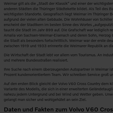
Weimar gilt als die „Stadt der Klassik“ und einer der wichtigs
anderen Städten die Thüringer Städtekette bildet. Als Teil des B
wichtigsten Standorte. Geografisch liegt Weimar im Thüringer B
aufgrund der vielen alten Gebäude. Die Wohnhäuser von Schille
erscheint der Stadtkern im besten Sinne des Wortes „aufgeputzt“
taucht die Stadt im Jahr 899 auf. Die Grafschaft war lediglich 
Amalia von Sachsen-Weimar-Eisenach und deren Sohn, Herzog Car
die Stadt als besonders fortschrittlich. Weimar war der erste d
zwischen 1919 und 1933 erinnerte die Weimarer Republik an d
Die Wirtschaft der Stadt lebt vor allem vom Tourismus. An Indus
und mehrere Bundesstraßen realisiert.
Ihre Suche nach einem überzeugenden Autopartner in Weimar ist z
Prozent kundenorientiertem Team. Wir schreiben Service groß un
Auf den ersten Blick gleicht der Volvo V60 Cross Country dem k
Variante des Modells, die sich in einer erweiterten Geländetaug
nahezu jedem Untergrund und bei Wind und Wetter geben. Unweig
gelangt man sicher und wohlgehütet an sein Ziel.
Daten und Fakten zum Volvo V60 Cros