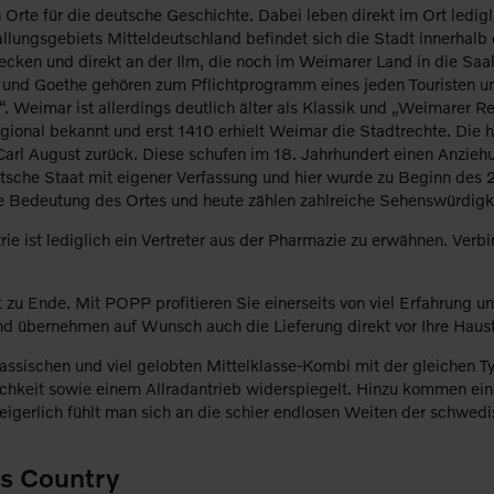
ten Orte für die deutsche Geschichte. Dabei leben direkt im Ort 
allungsgebiets Mitteldeutschland befindet sich die Stadt innerhalb 
ecken und direkt an der Ilm, die noch im Weimarer Land in die Saa
r und Goethe gehören zum Pflichtprogramm eines jeden Touristen 
. Weimar ist allerdings deutlich älter als Klassik und „Weimarer R
regional bekannt und erst 1410 erhielt Weimar die Stadtrechte. Di
l August zurück. Diese schufen im 18. Jahrhundert einen Anziehun
eutsche Staat mit eigener Verfassung und hier wurde zu Beginn des
ie Bedeutung des Ortes und heute zählen zahlreiche Sehenswürdig
trie ist lediglich ein Vertreter aus der Pharmazie zu erwähnen. V
u Ende. Mit POPP profitieren Sie einerseits von viel Erfahrung un
d übernehmen auf Wunsch auch die Lieferung direkt vor Ihre Haust
lassischen und viel gelobten Mittelklasse-Kombi mit der gleichen 
lichkeit sowie einem Allradantrieb widerspiegelt. Hinzu kommen ei
erlich fühlt man sich an die schier endlosen Weiten der schwedi
s Country