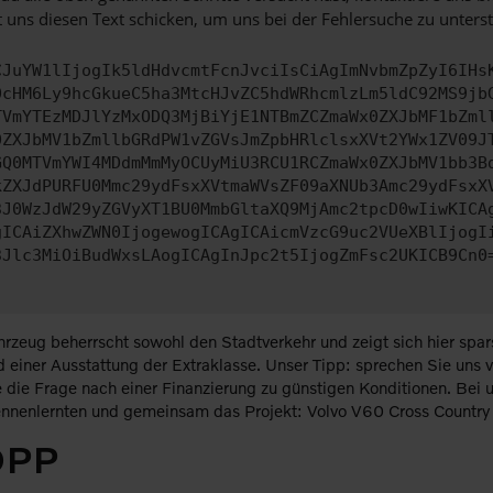
 uns diesen Text schicken, um uns bei der Fehlersuche zu unterst
CJuYW1lIjogIk5ldHdvcmtFcnJvciIsCiAgImNvbmZpZyI6IHs
0cHM6Ly9hcGkueC5ha3MtcHJvZC5hdWRhcmlzLm5ldC92MS9jb
TVmYTEzMDJlYzMxODQ3MjBiYjE1NTBmZCZmaWx0ZXJbMF1bZml
0ZXJbMV1bZmllbGRdPW1vZGVsJmZpbHRlclsxXVt2YWx1ZV09J
GQ0MTVmYWI4MDdmMmMyOCUyMiU3RCU1RCZmaWx0ZXJbMV1bb3B
kZXJdPURFU0Mmc29ydFsxXVtmaWVsZF09aXNUb3Amc29ydFsxX
3J0WzJdW29yZGVyXT1BU0MmbGltaXQ9MjAmc2tpcD0wIiwKICA
gICAiZXhwZWN0IjogewogICAgICAicmVzcG9uc2VUeXBlIjogI
3Jlc3MiOiBudWxsLAogICAgInJpc2t5IjogZmFsc2UKICB9Cn0
hrzeug beherrscht sowohl den Stadtverkehr und zeigt sich hier sp
d einer Ausstattung der Extraklasse. Unser Tipp: sprechen Sie uns
wie die Frage nach einer Finanzierung zu günstigen Konditionen. Bei 
nnenlernten und gemeinsam das Projekt: Volvo V60 Cross Country f
OPP