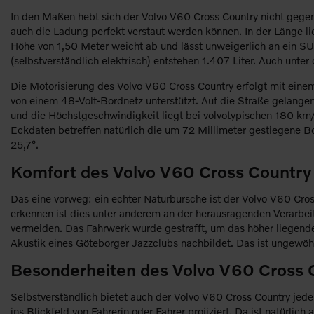
In den Maßen hebt sich der Volvo V60 Cross Country nicht gege
auch die Ladung perfekt verstaut werden können. In der Länge lie
Höhe von 1,50 Meter weicht ab und lässt unweigerlich an ein SU
(selbstverständlich elektrisch) entstehen 1.407 Liter. Auch un
Die Motorisierung des Volvo V60 Cross Country erfolgt mit eine
von einem 48-Volt-Bordnetz unterstützt. Auf die Straße gelange
und die Höchstgeschwindigkeit liegt bei volvotypischen 180 km/h
Eckdaten betreffen natürlich die um 72 Millimeter gestiegene Bo
25,7°.
Komfort des Volvo V60 Cross Country
Das eine vorweg: ein echter Naturbursche ist der Volvo V60 Cros
erkennen ist dies unter anderem an der herausragenden Verarbe
vermeiden. Das Fahrwerk wurde gestrafft, um das höher liegende
Akustik eines Göteborger Jazzclubs nachbildet. Das ist ungewöhnl
Besonderheiten des Volvo V60 Cross 
Selbstverständlich bietet auch der Volvo V60 Cross Country jede
ins Blickfeld von Fahrerin oder Fahrer projiziert. Da ist natürl