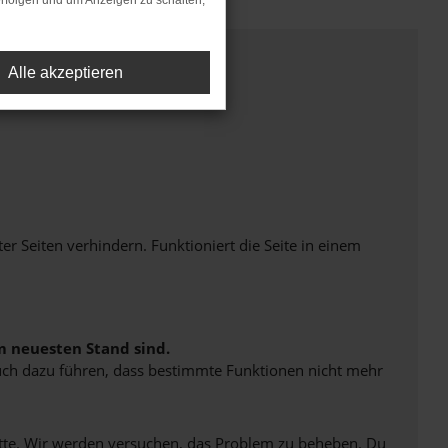
rfolgen und um Anzeigen zu schalten,
Alle akzeptieren
Seiten verhindern. Funktioniert die Seite in einem
m neuesten Stand sind.
 auch dazu führen, dass bestimmte Funktionen nicht mehr
bitte. Wir werden versuchen, das Problem zu beheben. Du