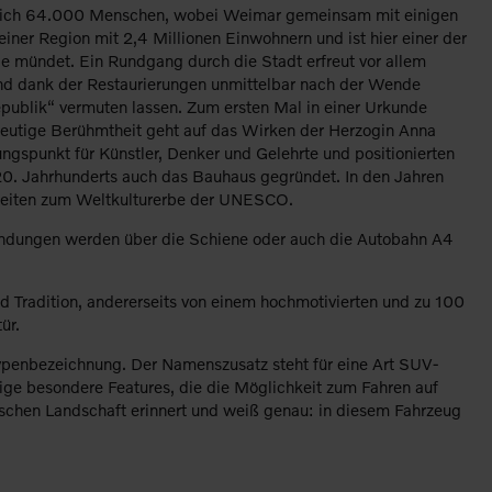
lediglich 64.000 Menschen, wobei Weimar gemeinsam mit einigen
einer Region mit 2,4 Millionen Einwohnern und ist hier einer der
le mündet. Ein Rundgang durch die Stadt erfreut vor allem
und dank der Restaurierungen unmittelbar nach der Wende
epublik“ vermuten lassen. Zum ersten Mal in einer Urkunde
e heutige Berühmtheit geht auf das Wirken der Herzogin Anna
gspunkt für Künstler, Denker und Gelehrte und positionierten
 20. Jahrhunderts auch das Bauhaus gegründet. In den Jahren
keiten zum Weltkulturerbe der UNESCO.
erbindungen werden über die Schiene oder auch die Autobahn A4
d Tradition, andererseits von einem hochmotivierten und zu 100
ür.
Typenbezeichnung. Der Namenszusatz steht für eine Art SUV-
nige besondere Features, die die Möglichkeit zum Fahren auf
schen Landschaft erinnert und weiß genau: in diesem Fahrzeug