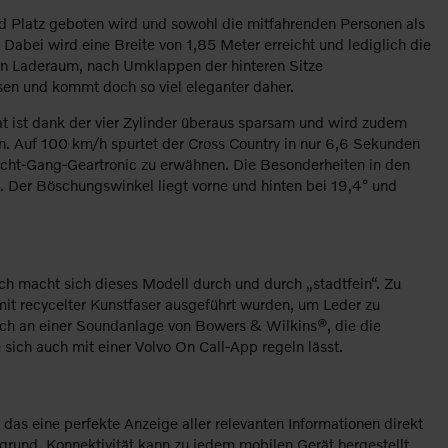
d Platz geboten wird und sowohl die mitfahrenden Personen als
Dabei wird eine Breite von 1,85 Meter erreicht und lediglich die
 an Laderaum, nach Umklappen der hinteren Sitze
sen und kommt doch so viel eleganter daher.
at ist dank der vier Zylinder überaus sparsam und wird zudem
en. Auf 100 km/h spurtet der Cross Country in nur 6,6 Sekunden
 Acht-Gang-Geartronic zu erwähnen. Die Besonderheiten in den
. Der Böschungswinkel liegt vorne und hinten bei 19,4° und
ch macht sich dieses Modell durch und durch „stadtfein“. Zu
it recycelter Kunstfaser ausgeführt wurden, um Leder zu
sich an einer Soundanlage von Bowers & Wilkins®, die die
 sich auch mit einer Volvo On Call-App regeln lässt.
as eine perfekte Anzeige aller relevanten Informationen direkt
rgrund. Konnektivität kann zu jedem mobilen Gerät hergestellt