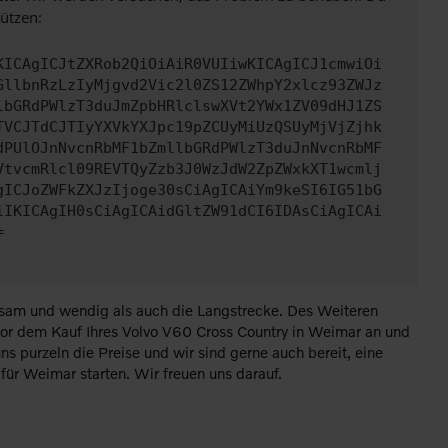
ützen:
KICAgICJtZXRob2QiOiAiR0VUIiwKICAgICJ1cmwiOi
GllbnRzLzIyMjgvd2Vic2l0ZS12ZWhpY2xlcz93ZWJz
lbGRdPWlzT3duJmZpbHRlclswXVt2YWx1ZV09dHJ1ZS
TVCJTdCJTIyYXVkYXJpc19pZCUyMiUzQSUyMjVjZjhk
dPUlOJnNvcnRbMF1bZmllbGRdPWlzT3duJnNvcnRbMF
VtvcmRlcl09REVTQyZzb3J0WzJdW2ZpZWxkXT1wcmlj
gICJoZWFkZXJzIjoge30sCiAgICAiYm9keSI6IG51bG
iIKICAgIH0sCiAgICAidGltZW91dCI6IDAsCiAgICAi
=
arsam und wendig als auch die Langstrecke. Des Weiteren
 vor dem Kauf Ihres Volvo V60 Cross Country in Weimar an und
uns purzeln die Preise und wir sind gerne auch bereit, eine
ür Weimar starten. Wir freuen uns darauf.