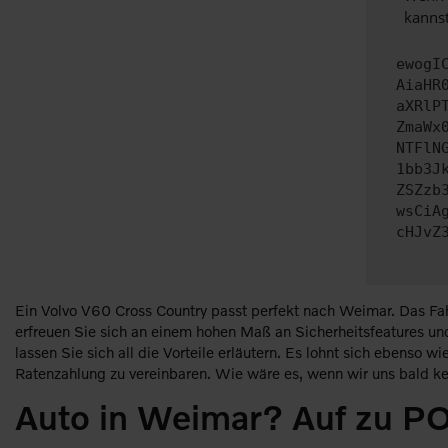
kannst
ewogI
AiaHR
aXRlP
ZmaWx
NTFlN
1bb3J
ZSZzb
wsCiA
cHJvZ
Ein Volvo V60 Cross Country passt perfekt nach Weimar. Das Fa
erfreuen Sie sich an einem hohen Maß an Sicherheitsfeatures un
lassen Sie sich all die Vorteile erläutern. Es lohnt sich ebenso 
Ratenzahlung zu vereinbaren. Wie wäre es, wenn wir uns bald ke
Auto in Weimar? Auf zu P