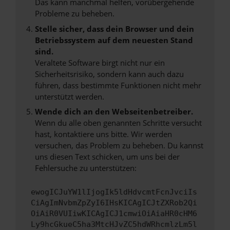
Das kann manchmal helfen, vorübergehende
Probleme zu beheben.
Stelle sicher, dass dein Browser und dein
Betriebssystem auf dem neuesten Stand
sind.
Veraltete Software birgt nicht nur ein
Sicherheitsrisiko, sondern kann auch dazu
führen, dass bestimmte Funktionen nicht mehr
unterstützt werden.
Wende dich an den Webseitenbetreiber.
Wenn du alle oben genannten Schritte versucht
hast, kontaktiere uns bitte. Wir werden
versuchen, das Problem zu beheben. Du kannst
uns diesen Text schicken, um uns bei der
Fehlersuche zu unterstützen:
ewogICJuYW1lIjogIk5ldHdvcmtFcnJvciIs
CiAgImNvbmZpZyI6IHsKICAgICJtZXRob2Qi
OiAiR0VUIiwKICAgICJ1cmwiOiAiaHR0cHM6
Ly9hcGkueC5ha3MtcHJvZC5hdWRhcmlzLm5l