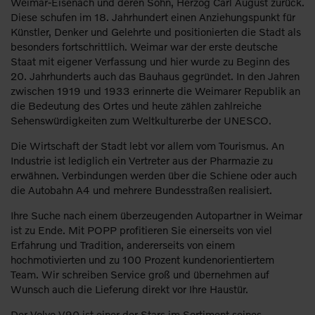
Weimar-Eisenach und deren Sohn, Herzog Carl August zurück.
Diese schufen im 18. Jahrhundert einen Anziehungspunkt für
Künstler, Denker und Gelehrte und positionierten die Stadt als
besonders fortschrittlich. Weimar war der erste deutsche
Staat mit eigener Verfassung und hier wurde zu Beginn des
20. Jahrhunderts auch das Bauhaus gegründet. In den Jahren
zwischen 1919 und 1933 erinnerte die Weimarer Republik an
die Bedeutung des Ortes und heute zählen zahlreiche
Sehenswürdigkeiten zum Weltkulturerbe der UNESCO.
Die Wirtschaft der Stadt lebt vor allem vom Tourismus. An
Industrie ist lediglich ein Vertreter aus der Pharmazie zu
erwähnen. Verbindungen werden über die Schiene oder auch
die Autobahn A4 und mehrere Bundesstraßen realisiert.
Ihre Suche nach einem überzeugenden Autopartner in Weimar
ist zu Ende. Mit POPP profitieren Sie einerseits von viel
Erfahrung und Tradition, andererseits von einem
hochmotivierten und zu 100 Prozent kundenorientiertem
Team. Wir schreiben Service groß und übernehmen auf
Wunsch auch die Lieferung direkt vor Ihre Haustür.
Der Volvo V90 ist einer der Stars im Sortiment seines