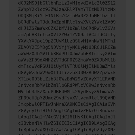
dC92MS9jbGllbnRzLzIyMjgvd2Vic2l0ZS12
ZWhpY2xlcz93ZWJzaXRlPTVmYTEzMDJlYzMx
ODQ3MjBiYjE1NTBmZCZmaWx0ZXJbMF1bZmll
bGRdPWlzT3duJmZpbHRlclswXVt2YWx1ZV09
dHJ1ZSZmaWx0ZXJbMV1bZmllbGRdPW1vZGVs
JmZpbHRlclsxXVt2YWx1ZV09JTVCJTdCJTIy
YXVkYXJpc19pZCUyMiUzQSUyMjVhNWNjMThi
ZDA0Y2E5MDg5NDViYjYyMCUyMiU3RCU1RCZm
aWx0ZXJbMV1bb3BdPUlOJmZpbHRlclsyXVtm
aWVsZF09dXNhZ2VTdGF0ZSZmaWx0ZXJbMl1b
dmFsdWVdPSU1QiUyMlVTRUQlMjIlNUQmZmls
dGVyWzJdW29wXT1JTiZzb3J0WzBdW2ZpZWxk
XT1pc093biZzb3J0WzBdW29yZGVyXT1ERVND
JnNvcnRbMV1bZmllbGRdPWlzVG9wJnNvcnRb
MV1bb3JkZXJdPURFU0Mmc29ydFsyXVtmaWVs
ZF09cHJpY2Umc29ydFsyXVtvcmRlcl09QVND
JmxpbWl0PTIwJnNraXA9MCIsCiAgICAiaGVh
ZGVycyI6IHt9LAogICAgImJvZHkiOiBudWxs
LAogICAgImV4cGVjdCI6IHsKICAgICAgInJl
c3BvbnNlVHlwZSI6ICIiCiAgICB9LAogICAg
InRpbWVvdXQiOiAwLAogICAgInByb2dyZXNz