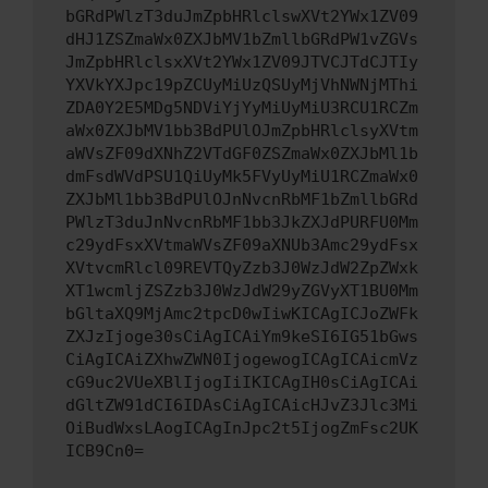
bGRdPWlzT3duJmZpbHRlclswXVt2YWx1ZV09
dHJ1ZSZmaWx0ZXJbMV1bZmllbGRdPW1vZGVs
JmZpbHRlclsxXVt2YWx1ZV09JTVCJTdCJTIy
YXVkYXJpc19pZCUyMiUzQSUyMjVhNWNjMThi
ZDA0Y2E5MDg5NDViYjYyMiUyMiU3RCU1RCZm
aWx0ZXJbMV1bb3BdPUlOJmZpbHRlclsyXVtm
aWVsZF09dXNhZ2VTdGF0ZSZmaWx0ZXJbMl1b
dmFsdWVdPSU1QiUyMk5FVyUyMiU1RCZmaWx0
ZXJbMl1bb3BdPUlOJnNvcnRbMF1bZmllbGRd
PWlzT3duJnNvcnRbMF1bb3JkZXJdPURFU0Mm
c29ydFsxXVtmaWVsZF09aXNUb3Amc29ydFsx
XVtvcmRlcl09REVTQyZzb3J0WzJdW2ZpZWxk
XT1wcmljZSZzb3J0WzJdW29yZGVyXT1BU0Mm
bGltaXQ9MjAmc2tpcD0wIiwKICAgICJoZWFk
ZXJzIjoge30sCiAgICAiYm9keSI6IG51bGws
CiAgICAiZXhwZWN0IjogewogICAgICAicmVz
cG9uc2VUeXBlIjogIiIKICAgIH0sCiAgICAi
dGltZW91dCI6IDAsCiAgICAicHJvZ3Jlc3Mi
OiBudWxsLAogICAgInJpc2t5IjogZmFsc2UK
ICB9Cn0=