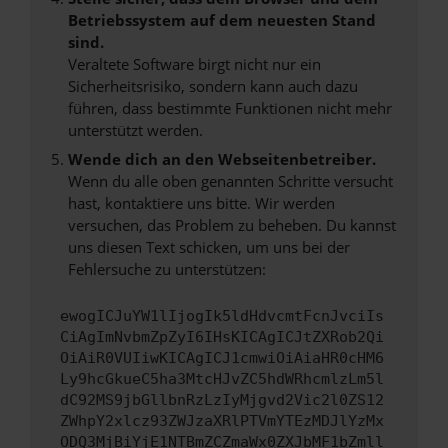
Betriebssystem auf dem neuesten Stand
sind.
Veraltete Software birgt nicht nur ein
Sicherheitsrisiko, sondern kann auch dazu
führen, dass bestimmte Funktionen nicht mehr
unterstützt werden.
Wende dich an den Webseitenbetreiber.
Wenn du alle oben genannten Schritte versucht
hast, kontaktiere uns bitte. Wir werden
versuchen, das Problem zu beheben. Du kannst
uns diesen Text schicken, um uns bei der
Fehlersuche zu unterstützen:
ewogICJuYW1lIjogIk5ldHdvcmtFcnJvciIs
CiAgImNvbmZpZyI6IHsKICAgICJtZXRob2Qi
OiAiR0VUIiwKICAgICJ1cmwiOiAiaHR0cHM6
Ly9hcGkueC5ha3MtcHJvZC5hdWRhcmlzLm5l
dC92MS9jbGllbnRzLzIyMjgvd2Vic2l0ZS12
ZWhpY2xlcz93ZWJzaXRlPTVmYTEzMDJlYzMx
ODQ3MjBiYjE1NTBmZCZmaWx0ZXJbMF1bZmll