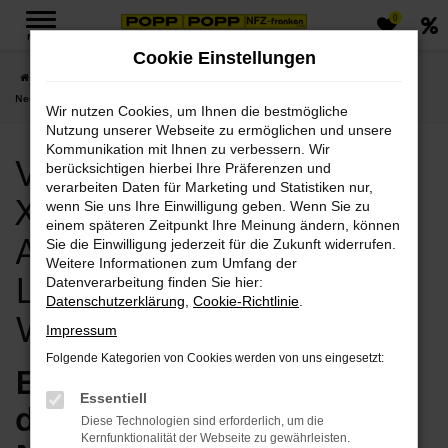
0
Zum
MENÜ
Hauptinhalt
Cookie Einstellungen
springen
Startseite
Weimar
Volvo
Volvo XC90
Volvo Weimar, Volvo XC90
Neuwagen Angebote mit Lieferservice nach Weimar
Wir nutzen Cookies, um Ihnen die bestmögliche
Nutzung unserer Webseite zu ermöglichen und unsere
Kommunikation mit Ihnen zu verbessern. Wir
Volvo Weimar, Volvo
berücksichtigen hierbei Ihre Präferenzen und
verarbeiten Daten für Marketing und Statistiken nur,
XC90 Neuwagen
wenn Sie uns Ihre Einwilligung geben. Wenn Sie zu
einem späteren Zeitpunkt Ihre Meinung ändern, können
Angebote mit
Sie die Einwilligung jederzeit für die Zukunft widerrufen.
Weitere Informationen zum Umfang der
Lieferservice nach
Datenverarbeitung finden Sie hier:
Datenschutzerklärung
,
Cookie-Richtlinie
.
Weimar
Impressum
Folgende Kategorien von Cookies werden von uns eingesetzt:
Exzellent für Weimar –
Essentiell
der Volvo XC90
Diese Technologien sind erforderlich, um die
Kernfunktionalität der Webseite zu gewährleisten.