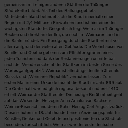
gemeinsam mit einigen anderen Städten die Thüringer
Städtekette bildet. Als Teil des Ballungsgebiets
Mitteldeutschland befindet sich die Stadt innerhalb einer
Region mit 2,4 Millionen Einwohnern und ist hier einer der
wichtigsten Standorte. Geografisch liegt Weimar im Thüringer
Becken und direkt an der Ilm, die noch im Weimarer Land in
die Saale mündet. Ein Rundgang durch die Stadt erfreut vor
allem aufgrund der vielen alten Gebäude. Die Wohnhäuser von
Schiller und Goethe gehören zum Pflichtprogramm eines
jeden Touristen und dank der Restaurierungen unmittelbar
nach der Wende erscheint der Stadtkern im besten Sinne des
Wortes „aufgeputzt“. Weimar ist allerdings deutlich älter als
Klassik und „Weimarer Republik“ vermuten lassen. Zum
ersten Mal in einer Urkunde taucht die Stadt im Jahr 899 auf.
Die Grafschaft war lediglich regional bekannt und erst 1410
erhielt Weimar die Stadtrechte. Die heutige Berühmtheit geht
auf das Wirken der Herzogin Anna Amalia von Sachsen-
Weimar-Eisenach und deren Sohn, Herzog Carl August zurück.
Diese schufen im 18. Jahrhundert einen Anziehungspunkt für
Künstler, Denker und Gelehrte und positionierten die Stadt als
besonders fortschrittlich. Weimar war der erste deutsche