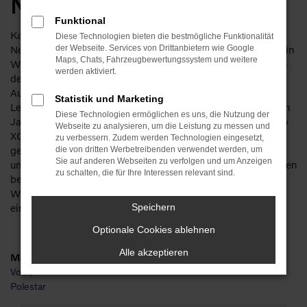
Neuwagen
Funktional
Kaum zu toppen und doch erschwinglich. Ein Volvo XC90
Diese Technologien bieten die bestmögliche Funktionalität
Neuwagen ist die perfekte Wahl, wenn es um den Autokauf in
der Webseite. Services von Drittanbietern wie Google
Maps, Chats, Fahrzeugbewertungssystem und weitere
Weimar geht. Wer sich dieses Fahrzeug gönnt, ist bei uns an
werden aktiviert.
der besten Adresse. Auf Basis von mehr als 110 Jahren im
Automobilbereich beraten wir kompetent und mit viel
Statistik und Marketing
Leidenschaft für Fahrzeuge. Des Weiteren sind wir seit vielen
Diese Technologien ermöglichen es uns, die Nutzung der
Jahren Vertragshändler und entsprechend Experten für Volvo
Webseite zu analysieren, um die Leistung zu messen und
XC90 Neuwagen. Kundinnen und Kunden aus Weimar
zu verbessern. Zudem werden Technologien eingesetzt,
gelagen seit vielen Jahren zu uns und erfreuen sich an
die von dritten Werbetreibenden verwendet werden, um
Sie auf anderen Webseiten zu verfolgen und um Anzeigen
unserem herausragenden Service. Natürlich kommen wir Ihnen
zu schalten, die für Ihre Interessen relevant sind.
beim Volvo XC90 Neuwagen auch preislich gern entgegen.
Wie wäre es beispielsweise mit einer Finanzierung oder
einem Leasingangebot? Bei uns kein Problem.
Speichern
Optionale Cookies ablehnen
Alle akzeptieren
Marken
Volvo
Polestar