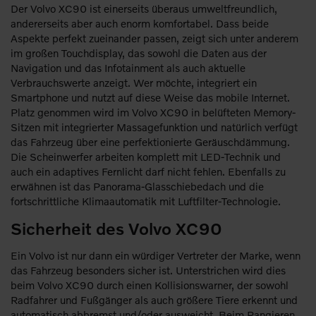
Der Volvo XC90 ist einerseits überaus umweltfreundlich,
andererseits aber auch enorm komfortabel. Dass beide
Aspekte perfekt zueinander passen, zeigt sich unter anderem
im großen Touchdisplay, das sowohl die Daten aus der
Navigation und das Infotainment als auch aktuelle
Verbrauchswerte anzeigt. Wer möchte, integriert ein
Smartphone und nutzt auf diese Weise das mobile Internet.
Platz genommen wird im Volvo XC90 in belüfteten Memory-
Sitzen mit integrierter Massagefunktion und natürlich verfügt
das Fahrzeug über eine perfektionierte Geräuschdämmung.
Die Scheinwerfer arbeiten komplett mit LED-Technik und
auch ein adaptives Fernlicht darf nicht fehlen. Ebenfalls zu
erwähnen ist das Panorama-Glasschiebedach und die
fortschrittliche Klimaautomatik mit Luftfilter-Technologie.
Sicherheit des Volvo XC90
Ein Volvo ist nur dann ein würdiger Vertreter der Marke, wenn
das Fahrzeug besonders sicher ist. Unterstrichen wird dies
beim Volvo XC90 durch einen Kollisionswarner, der sowohl
Radfahrer und Fußgänger als auch größere Tiere erkennt und
automatisch abbremst und/oder ausweicht. Beim Rangieren