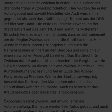
übergeht. Bekannt ist Zwickau in erster Linie als einer der
Standorte früher Automobilproduktion. Hier wurden die ersten
Autos gebaut und sowohl Hersteller wie Audi wurden hier
gegründet als auch das „Kultfahrzeug“ Trabant aus der DDR
lief hier vom Band. Die erste urkundliche Erwähnung der
Stadt datiert auf das Jahr 1188 und somit ins Mittelalter.
Einschränkend zu erwähnen ist dabei, dass es sich seinerzeit
um die Region Zwickau und nicht die Stadt handelte. Hier
wurde in frühen Jahren Erz abgebaut und auch die
Namensgebung erinnert an den Bergbau und soll sich auf
einen slawischen Feuergott beziehen. Das Stadtrecht für
Zwickau datiert auf das 13. Jahrhundert, der Bergbau wurde
1316 begonnen. Zu dieser Zeit war Zwickau bereits Teil des
Kurfürstentums Sachsen und fiel im Zuge des Wiener
Kongresses zu Preußen. Wer in der Stadt unterwegs ist,
besucht das Rathaus, den Mariendom oder auch das
Geburtshaus Robert Schumanns. Auch zu nennen ist das
Kräutergewölbe oder das Porzellanglockenspiel.
Ökonomisch steht Zwickau seit eh und je für die
Autoherstellung. Bis heute werden hier Autos gebaut und auch
Automobilzulieferer sind in der Stadt zu finden.