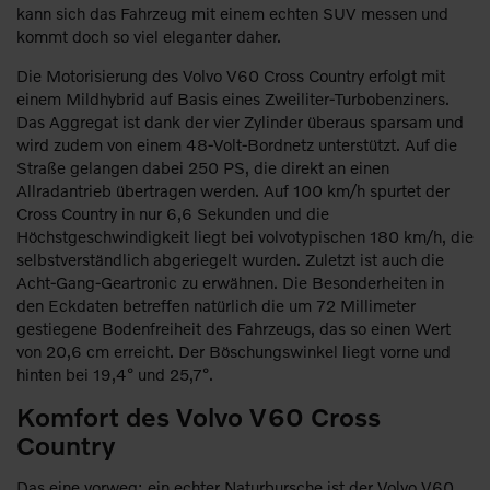
kann sich das Fahrzeug mit einem echten SUV messen und
kommt doch so viel eleganter daher.
Die Motorisierung des Volvo V60 Cross Country erfolgt mit
einem Mildhybrid auf Basis eines Zweiliter-Turbobenziners.
Das Aggregat ist dank der vier Zylinder überaus sparsam und
wird zudem von einem 48-Volt-Bordnetz unterstützt. Auf die
Straße gelangen dabei 250 PS, die direkt an einen
Allradantrieb übertragen werden. Auf 100 km/h spurtet der
Cross Country in nur 6,6 Sekunden und die
Höchstgeschwindigkeit liegt bei volvotypischen 180 km/h, die
selbstverständlich abgeriegelt wurden. Zuletzt ist auch die
Acht-Gang-Geartronic zu erwähnen. Die Besonderheiten in
den Eckdaten betreffen natürlich die um 72 Millimeter
gestiegene Bodenfreiheit des Fahrzeugs, das so einen Wert
von 20,6 cm erreicht. Der Böschungswinkel liegt vorne und
hinten bei 19,4° und 25,7°.
Komfort des Volvo V60 Cross
Country
Das eine vorweg: ein echter Naturbursche ist der Volvo V60