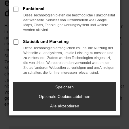
einsteigen und
Funktional
durchstarten
Diese Technologien bieten die bestmögliche Funktionalität
der Webseite. Services von Drittanbietern wie Google
Haben Sie Lust, schon bald in Ihrem Volvo V60 Cross Country
Maps, Chats, Fahrzeugbewertungssystem und weitere
werden aktiviert.
in Zwickau unterwegs zu sein? Dann lassen Sie uns
gemeinsam daran „arbeiten“. Keine Sorge: wir verfügen über
Statistik und Marketing
eine Erfahrung von mehr als 110 Jahren im Automobilbereich
Diese Technologien ermöglichen es uns, die Nutzung der
und haben schon so manchen Traum erfüllt. So werden auch
Webseite zu analysieren, um die Leistung zu messen und
Sie staunen, wie günstig ein Volvo V60 Cross Country für
zu verbessern. Zudem werden Technologien eingesetzt,
Zwickau zu haben ist und wie viele unterschiedliche
die von dritten Werbetreibenden verwendet werden, um
Möglichkeiten existieren. Die Rede ist unter anderem von
Sie auf anderen Webseiten zu verfolgen und um Anzeigen
zu schalten, die für Ihre Interessen relevant sind.
einem Neuwagen. Oder einem Gebrauchtfahrzeug, einem
Jahreswagen, einer Tageszulassung. Die Ideen gehen uns
nicht aus und unser Ziel ist Ihre Mobilität in Zwickau. Dass der
Speichern
Volvo V60 Cross Country hierfür eines der am Besten
Optionale Cookies ablehnen
geeigneten Fahrzeuge ist, braucht hoffentlich nicht zusätzlich
erwähnt zu werden.
Alle akzeptieren