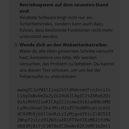
Betriebssystem auf dem neuesten Stand
sind.
Veraltete Software birgt nicht nur ein
Sicherheitsrisiko, sondern kann auch dazu
führen, dass bestimmte Funktionen nicht mehr
unterstützt werden.
Wende dich an den Webseitenbetreiber.
Wenn du alle oben genannten Schritte versucht
hast, kontaktiere uns bitte. Wir werden
versuchen, das Problem zu beheben. Du kannst
uns diesen Text schicken, um uns bei der
Fehlersuche zu unterstützen:
ewogICJuYW1lIjogIk5ldHdvcmtFcnJvciIs
CiAgImNvbmZpZyI6IHsKICAgICJtZXRob2Qi
OiAiR0VUIiwKICAgICJ1cmwiOiAiaHR0cHM6
Ly9hcGkueC5ha3MtcHJvZC5hdWRhcmlzLm5l
dC92MS9jbGllbnRzLzIyMjgvd2Vic2l0ZS12
ZWhpY2xlcz93ZWJzaXRlPTVmYTEzMDJlYzMx
ODQ3MjBiYjE1NTBmZCZmaWx0ZXJbMF1bZmll