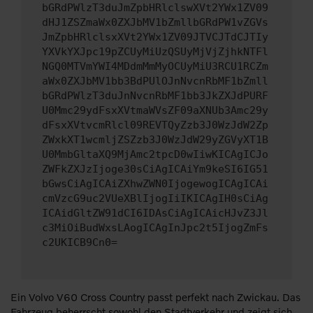
bGRdPWlzT3duJmZpbHRlclswXVt2YWx1ZV09
dHJ1ZSZmaWx0ZXJbMV1bZmllbGRdPW1vZGVs
JmZpbHRlclsxXVt2YWx1ZV09JTVCJTdCJTIy
YXVkYXJpc19pZCUyMiUzQSUyMjVjZjhkNTFl
NGQ0MTVmYWI4MDdmMmMyOCUyMiU3RCU1RCZm
aWx0ZXJbMV1bb3BdPUlOJnNvcnRbMF1bZmll
bGRdPWlzT3duJnNvcnRbMF1bb3JkZXJdPURF
U0Mmc29ydFsxXVtmaWVsZF09aXNUb3Amc29y
dFsxXVtvcmRlcl09REVTQyZzb3J0WzJdW2Zp
ZWxkXT1wcmljZSZzb3J0WzJdW29yZGVyXT1B
U0MmbGltaXQ9MjAmc2tpcD0wIiwKICAgICJo
ZWFkZXJzIjoge30sCiAgICAiYm9keSI6IG51
bGwsCiAgICAiZXhwZWN0IjogewogICAgICAi
cmVzcG9uc2VUeXBlIjogIiIKICAgIH0sCiAg
ICAidGltZW91dCI6IDAsCiAgICAicHJvZ3Jl
c3MiOiBudWxsLAogICAgInJpc2t5IjogZmFs
c2UKICB9Cn0=
Ein Volvo V60 Cross Country passt perfekt nach Zwickau. Das
Fahrzeug beherrscht sowohl den Stadtverkehr und zeigt sich