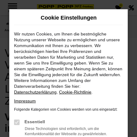
0
Zum
MENÜ
Hauptinhalt
Cookie Einstellungen
springen
Startseite
Zwickau
Volvo
Volvo Zwickau, Volvo V60 Cross Country
Angebote mit Lieferservice nach Zwickau
Wir nutzen Cookies, um Ihnen die bestmögliche
Nutzung unserer Webseite zu ermöglichen und unsere
Kommunikation mit Ihnen zu verbessern. Wir
Volvo Zwickau, Volvo
berücksichtigen hierbei Ihre Präferenzen und
verarbeiten Daten für Marketing und Statistiken nur,
V60 Cross Country
wenn Sie uns Ihre Einwilligung geben. Wenn Sie zu
einem späteren Zeitpunkt Ihre Meinung ändern, können
Angebote mit
Sie die Einwilligung jederzeit für die Zukunft widerrufen.
Weitere Informationen zum Umfang der
Lieferservice nach
Datenverarbeitung finden Sie hier:
Datenschutzerklärung
,
Cookie-Richtlinie
.
Zwickau
Impressum
Folgende Kategorien von Cookies werden von uns eingesetzt:
Volvo V60 Cross Country
Essentiell
in Zwickau – jetzt
Diese Technologien sind erforderlich, um die
Kernfunktionalität der Webseite zu gewährleisten.