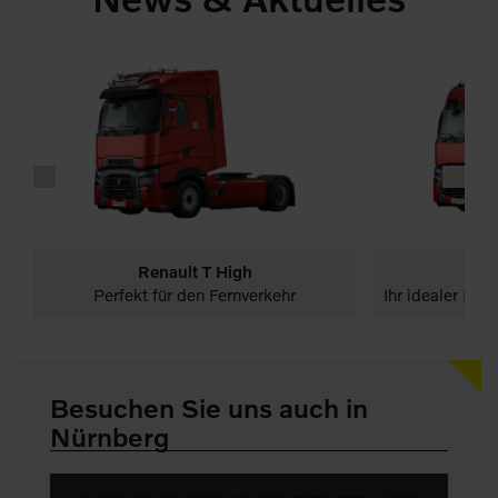
Renault T High
LKW
Renault
Startseite
LKW
Renault
Perfekt für den Fernverkehr
Ihr idealer Partn
Besuchen Sie uns auch in
Nürnberg
Es wird versucht, Inhalte von
www.google.com
zu laden.