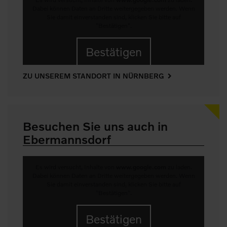
Dabei können Daten an Dritte weitergegeben werden. Wenn
Sie damit einverstanden sind, klicken Sie bitte auf
"Bestätigen".
Bestätigen
ZU UNSEREM STANDORT IN NÜRNBERG
Besuchen Sie uns auch in
Ebermannsdorf
Es wird versucht, Inhalte von
www.google.com
zu laden.
Dabei können Daten an Dritte weitergegeben werden. Wenn
Sie damit einverstanden sind, klicken Sie bitte auf
"Bestätigen".
Bestätigen