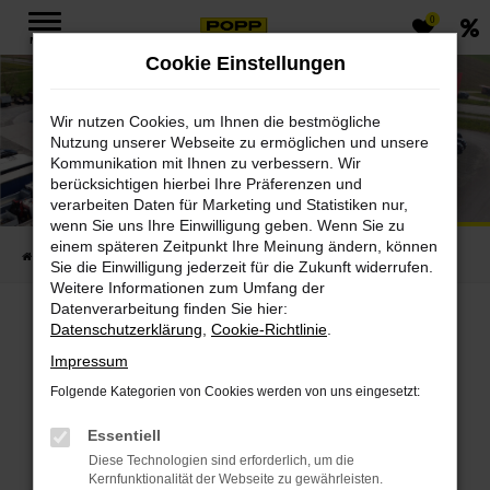
0
Zum
MENÜ
Hauptinhalt
Cookie Einstellungen
springen
Wir nutzen Cookies, um Ihnen die bestmögliche
Nutzung unserer Webseite zu ermöglichen und unsere
Kommunikation mit Ihnen zu verbessern. Wir
POPP Fahrzeugbau GmbH
berücksichtigen hierbei Ihre Präferenzen und
verarbeiten Daten für Marketing und Statistiken nur,
Standort Ebensfeld LKW
wenn Sie uns Ihre Einwilligung geben. Wenn Sie zu
einem späteren Zeitpunkt Ihre Meinung ändern, können
Startseite
Standorte
Ebensfeld LKW
Sie die Einwilligung jederzeit für die Zukunft widerrufen.
Weitere Informationen zum Umfang der
Datenverarbeitung finden Sie hier:
Entdecken Sie POPP
Datenschutzerklärung
,
Cookie-Richtlinie
.
Impressum
Fahrzeugbau GmbH in
Folgende Kategorien von Cookies werden von uns eingesetzt:
Ebensfeld
Essentiell
Diese Technologien sind erforderlich, um die
Kernfunktionalität der Webseite zu gewährleisten.