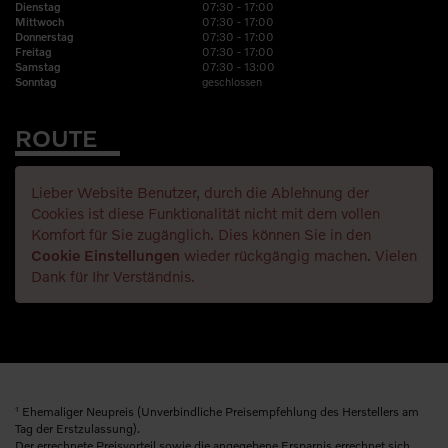
07:30 - 17:00
Dienstag
07:30 - 17:00
Mittwoch
07:30 - 17:00
Donnerstag
07:30 - 17:00
Freitag
07:30 - 13:00
Samstag
geschlossen
Sonntag
ROUTE
Lieber Website Benutzer, durch die Ablehnung der
Cookies ist diese Funktionalität nicht mit dem vollen
Komfort für Sie zugänglich. Dies können Sie in den
Cookie Einstellungen
wieder rückgängig machen. Vielen
Dank für Ihr Verständnis.
1
Ehemaliger Neupreis (Unverbindliche Preisempfehlung des Herstellers am
Tag der Erstzulassung).
Der errechnete Preisvorteil sowie die angegebene Ersparnis errechnet sich