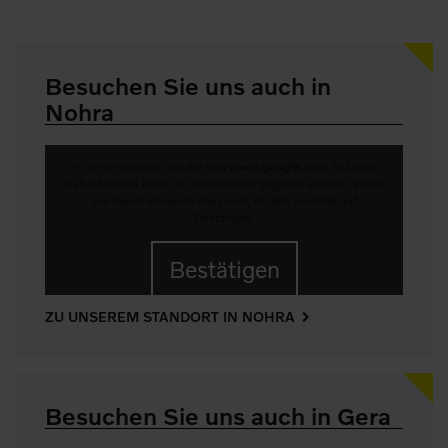
Besuchen Sie uns auch in
Nohra
Es wird versucht, Inhalte von
www.google.com
zu laden.
Dabei können Daten an Dritte weitergegeben werden. Wenn
Sie damit einverstanden sind, klicken Sie bitte auf
"Bestätigen".
Bestätigen
ZU UNSEREM STANDORT IN NOHRA
Besuchen Sie uns auch in Gera