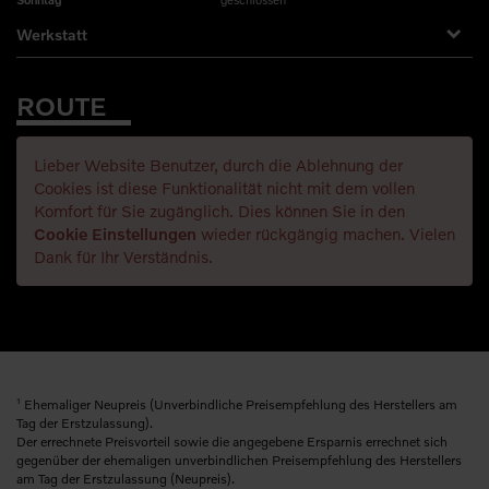
Werkstatt
ROUTE
Lieber Website Benutzer, durch die Ablehnung der
Cookies ist diese Funktionalität nicht mit dem vollen
Komfort für Sie zugänglich. Dies können Sie in den
Cookie Einstellungen
wieder rückgängig machen. Vielen
Dank für Ihr Verständnis.
1
Ehemaliger Neupreis (Unverbindliche Preisempfehlung des Herstellers am
Tag der Erstzulassung).
Der errechnete Preisvorteil sowie die angegebene Ersparnis errechnet sich
gegenüber der ehemaligen unverbindlichen Preisempfehlung des Herstellers
am Tag der Erstzulassung (Neupreis).