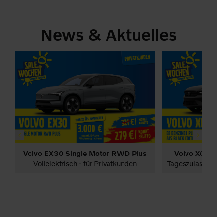
News & Aktuelles
Volvo EX30 Single Motor RWD Plus
Volvo XC40 
PKW
Deals sichern & sparen!
PKW
Deals sich
e-auto-förderung
e-auto-förderung
Vollelektrisch - für Privatkunden
Tageszulassung f
s