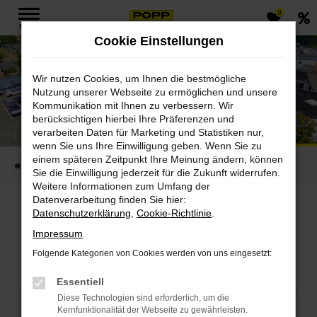
0
Zum
MENÜ
Hauptinhalt
Cookie Einstellungen
springen
Wir nutzen Cookies, um Ihnen die bestmögliche
Nutzung unserer Webseite zu ermöglichen und unsere
Kommunikation mit Ihnen zu verbessern. Wir
Popp Fahrzeugbau GmbH
berücksichtigen hierbei Ihre Präferenzen und
verarbeiten Daten für Marketing und Statistiken nur,
Standort Leipzig-Nord PKW
wenn Sie uns Ihre Einwilligung geben. Wenn Sie zu
einem späteren Zeitpunkt Ihre Meinung ändern, können
Startseite
Standorte
Leipzig-Nord PKW
Sie die Einwilligung jederzeit für die Zukunft widerrufen.
Weitere Informationen zum Umfang der
Datenverarbeitung finden Sie hier:
Datenschutzerklärung
,
Cookie-Richtlinie
.
Suchen.Finden.Einsteig
Impressum
Folgende Kategorien von Cookies werden von uns eingesetzt:
en
Essentiell
Diese Technologien sind erforderlich, um die
Showroom
Servicetermin
Kernfunktionalität der Webseite zu gewährleisten.