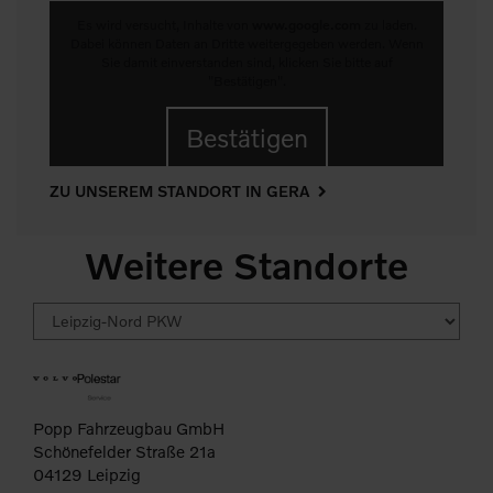
Es wird versucht, Inhalte von
www.google.com
zu laden.
Dabei können Daten an Dritte weitergegeben werden. Wenn
Sie damit einverstanden sind, klicken Sie bitte auf
"Bestätigen".
Bestätigen
ZU UNSEREM STANDORT IN GERA
Weitere Standorte
Popp Fahrzeugbau GmbH
Schönefelder Straße 21a
04129 Leipzig