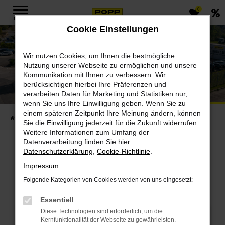
0
Zum
MENÜ
Hauptinhalt
Cookie Einstellungen
springen
Wir nutzen Cookies, um Ihnen die bestmögliche
Nutzung unserer Webseite zu ermöglichen und unsere
Kommunikation mit Ihnen zu verbessern. Wir
Popp Fahrzeugbau GmbH
berücksichtigen hierbei Ihre Präferenzen und
verarbeiten Daten für Marketing und Statistiken nur,
Standort Gera LKW
wenn Sie uns Ihre Einwilligung geben. Wenn Sie zu
einem späteren Zeitpunkt Ihre Meinung ändern, können
Startseite
Standorte
Gera LKW
Sie die Einwilligung jederzeit für die Zukunft widerrufen.
Weitere Informationen zum Umfang der
Datenverarbeitung finden Sie hier:
Datenschutzerklärung
,
Cookie-Richtlinie
.
Suchen.Finden.Einsteig
Impressum
Folgende Kategorien von Cookies werden von uns eingesetzt:
en
Essentiell
Diese Technologien sind erforderlich, um die
Showroom
Servicetermin
Kernfunktionalität der Webseite zu gewährleisten.