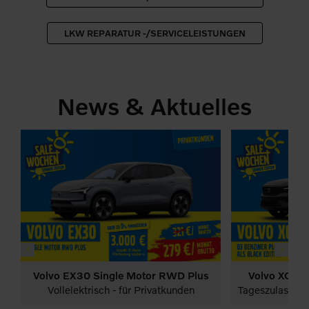
LKW REPARATUR -/SERVICELEISTUNGEN
News & Aktuelles
Volvo EX30 Single Motor RWD Plus
Volvo XC40 
PKW
Deals sichern & sparen!
PKW
Deals sich
e-auto-förderung
e-auto-förderung
Vollelektrisch - für Privatkunden
Tageszulassung f