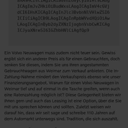
aXA9MCIsCiAgICAiaGVhZGVycyI6IHt9LAog
ICAgImJvZHkiOiBudWxsLAogICAgImV4cGVj
dCI6IHsKICAgICAgInJlc3BvbnNlVHlwZSI6
ICIiCiAgICB9LAogICAgInRpbWVvdXQiOiAw
LAogICAgInByb2dyZXNzIjogbnVsbCwKICAg
ICJyaXNreSI6IGZhbHNlCiAgfQp9
Ein Volvo Neuwagen muss zudem nicht teuer sein. Gewiss
ergibt sich ein anderer Preis als für einen Gebrauchten, doch
senken Sie diesen, indem Sie uns Ihren angestammten
Gebrauchtwagen aus Weimar zum Verkauf anbieten. Die In-
Zahlung-Nahme mindert den Verkaufspreis ebenso wie unser
Finanzierungsangebot. Warum für einen Volvo Neuwagen in
Weimar tief und auf einmal in die Tasche greifen, wenn auch
eine Ratenzahlung möglich ist? Diese Gelegenheit bieten wir
Ihnen gern und auch das Leasing ist eine Option, über die Sie
mit uns sprechen können und sollten. Zuletzt weisen wir
darauf hin, dass wir seit sage und schreibe 110 Jahren auf
dem Automarkt unterwegs sind. Tradition, die sich auszahlt.