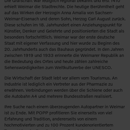
Die Grafschaft war lediglich regional bekannt und erst 1410
erhielt Weimar die Stadtrechte. Die heutige Berühmtheit geht
auf das Wirken der Herzogin Anna Amalia von Sachsen-
Weimar-Eisenach und deren Sohn, Herzog Carl August zurück.
Diese schufen im 18. Jahrhundert einen Anziehungspunkt für
Künstler, Denker und Gelehrte und positionierten die Stadt als
besonders fortschrittlich. Weimar war der erste deutsche
Staat mit eigener Verfassung und hier wurde zu Beginn des
20. Jahrhunderts auch das Bauhaus gegründet. In den Jahren
zwischen 1919 und 1933 erinnerte die Weimarer Republik an
die Bedeutung des Ortes und heute zählen zahlreiche
Sehenswürdigkeiten zum Weltkulturerbe der UNESCO.
Die Wirtschaft der Stadt lebt vor allem vom Tourismus. An
Industrie ist lediglich ein Vertreter aus der Pharmazie zu
erwähnen. Verbindungen werden über die Schiene oder auch
die Autobahn A4 und mehrere Bundesstraßen realisiert.
Ihre Suche nach einem überzeugenden Autopartner in Weimar
ist zu Ende. Mit POPP profitieren Sie einerseits von viel
Erfahrung und Tradition, andererseits von einem
hochmotivierten und zu 100 Prozent kundenorientiertem