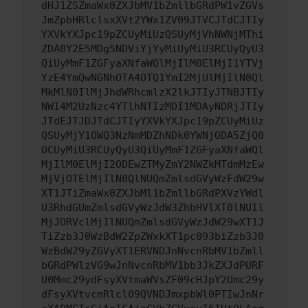
dHJ1ZSZmaWx0ZXJbMV1bZmllbGRdPW1vZGVs
JmZpbHRlclsxXVt2YWx1ZV09JTVCJTdCJTIy
YXVkYXJpc19pZCUyMiUzQSUyMjVhNWNjMThi
ZDA0Y2E5MDg5NDViYjYyMiUyMiU3RCUyQyU3
QiUyMmF1ZGFyaXNfaWQlMjIlM0ElMjI1YTVj
YzE4YmQwNGNhOTA4OTQ1YmI2MjUlMjIlN0Ql
MkMlN0IlMjJhdWRhcmlzX2lkJTIyJTNBJTIy
NWI4M2UzNzc4YTlhNTIzMDI1MDAyNDRjJTIy
JTdEJTJDJTdCJTIyYXVkYXJpc19pZCUyMiUz
QSUyMjY1OWQ3NzNmMDZhNDk0YWNjODA5ZjQ0
OCUyMiU3RCUyQyU3QiUyMmF1ZGFyaXNfaWQl
MjIlM0ElMjI2ODEwZTMyZmY2NWZkMTdmMzEw
MjVjOTElMjIlN0QlNUQmZmlsdGVyWzFdW29w
XT1JTiZmaWx0ZXJbMl1bZmllbGRdPXVzYWdl
U3RhdGUmZmlsdGVyWzJdW3ZhbHVlXT0lNUIl
MjJORVclMjIlNUQmZmlsdGVyWzJdW29wXT1J
TiZzb3J0WzBdW2ZpZWxkXT1pc093biZzb3J0
WzBdW29yZGVyXT1ERVNDJnNvcnRbMV1bZmll
bGRdPWlzVG9wJnNvcnRbMV1bb3JkZXJdPURF
U0Mmc29ydFsyXVtmaWVsZF09cHJpY2Umc29y
dFsyXVtvcmRlcl09QVNDJmxpbWl0PTIwJnNr