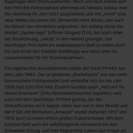
Kugellager dem Druck aushielten. Nach und nach erwies sich
das Feld des Fahrzeugbaus allerdings als lukrativ, sodass man
die Abteilung im Jahr 1927 ausgliederte und mit „Volvo“ eine
neue Marke ins Leben rief. Gemeinhin wird dieses Jahr auch
als Geburt des Herstellers angesehen. Am Anfang stand das
Modell „öppen vagn“ (offener Wagen) ÖV4, das auch unter
der Bezeichnung „Jakob“ in den Handel gelangte. Der
Nachfolger PV4 hatte ein ausklappbares Bett zu bieten doch
bis zum Ende des Zweiten Weltkriegs war Volvo eher ein
Luxushersteller für ein Nischenpublikum.
Ein regelrechtes Ausrufezeichen setzte der Volvo PV444 aus
dem Jahr 1946. Der so genannte „Buckelvolvo“ war das erste
kommerzielle Erfolgsmodell und verkaufte sich bis ins Jahr
1958 fast 200.000 Mal. Endlich konnten auch „Herr och fru
Medel-Svensson“ (Otto Normalverbraucher) zugreifen, was
auch mit dem Nachfolger PV544 gelang, der die
Verkaufszahlen noch toppte. Volvo war nun in aller Munde und
der P120 mit Beinamen „Amazon“ wurde zwischen 1957 und
1970 auch zu einem ersten großen Exportschlager. Mit dem
Amazon hielt auch die selbsttragende Karosserie bei den
Schweden Einzug und man begründete zudem das Image als