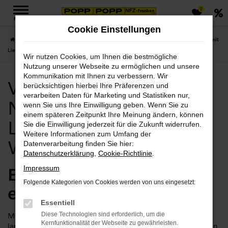
0
Zum
MENÜ
Hauptinhalt
Cookie Einstellungen
springen
Startseite
Weimar
Volvo
Volvo Weimar, Volvo Neuwagen Angebote mit
Lieferservice nach Weimar
Wir nutzen Cookies, um Ihnen die bestmögliche
Nutzung unserer Webseite zu ermöglichen und unsere
Kommunikation mit Ihnen zu verbessern. Wir
Volvo Weimar, Volvo
berücksichtigen hierbei Ihre Präferenzen und
verarbeiten Daten für Marketing und Statistiken nur,
Neuwagen Angebote mit
wenn Sie uns Ihre Einwilligung geben. Wenn Sie zu
einem späteren Zeitpunkt Ihre Meinung ändern, können
Lieferservice nach
Sie die Einwilligung jederzeit für die Zukunft widerrufen.
Weitere Informationen zum Umfang der
Weimar
Datenverarbeitung finden Sie hier:
Datenschutzerklärung
,
Cookie-Richtlinie
.
Erste Sahne für Weimar:
Impressum
Folgende Kategorien von Cookies werden von uns eingesetzt:
ein Volvo Neuwagen
Essentiell
Mit Ihrem Volvo Neuwagen in Weimar setzen Sie auf
Diese Technologien sind erforderlich, um die
Kernfunktionalität der Webseite zu gewährleisten.
langfristige Mobilität. Die Fahrzeuge des Herstellers zeichnen