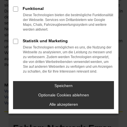
sich durch einzigartige Verarbeitung aus und gelten als echte
Funktional
Dauerläufer. Sie werden somit auch noch nach vielen Jahren in
Diese Technologien bieten die bestmögliche Funktionalität
der Innenstadt oder auf Landstraße und Autobahn unterwegs
der Webseite. Services von Drittanbietern wie Google
sein und sich an dem Modell erfreuen. Was für einen Volvo
Maps, Chats, Fahrzeugbewertungssystem und weitere
Neuwagen bei Popp spricht, sind die günstigen Preise. Wir
werden aktiviert.
sind immer in der Lage, Kundinnen und Kunden aus Weimar
mit speziellen Paketen und Angeboten eine Freude zu machen
Statistik und Marketing
und übernehmen zudem gerne auch die Lieferung. Des
Diese Technologien ermöglichen es uns, die Nutzung der
Weiteren profitieren Sie von unserer kompetenten und
Webseite zu analysieren, um die Leistung zu messen und
zu verbessern. Zudem werden Technologien eingesetzt,
ausdauernden Beratung und davon, dass wir gerne restlos all
die von dritten Werbetreibenden verwendet werden, um
Ihre Fragen rund um Volvo Neuwagen beantworten.
Sie auf anderen Webseiten zu verfolgen und um Anzeigen
zu schalten, die für Ihre Interessen relevant sind.
Modelle
Speichern
Volvo XC40 Neuwagen Weimar
Optionale Cookies ablehnen
Volvo XC60 Neuwagen Weimar
Volvo XC90 Neuwagen Weimar
Alle akzeptieren