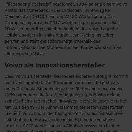
„fliegender Ziegelstein“ bezeichnet. 1994 gelang einem Volvo
Kombi das Comeback in der Britischen Tourenwagen-
Meisterschaft (BTCC) und die WTCC World Touring Car
Championship im Jahr 2017 wurden sogar gewonnen. Seit
2018 ziert allerdings nicht mehr allein das Volvo-Logo die
Boliden, sondern in China wurde Cyan Racing ins Leben
gerufen und steht gleichberechtigt innerhalb des
Firmenverbunds. Die Motoren und viel Know-how stammen
allerdings von Volvo.
Volvo als Innovationshersteller
Dass Volvo als Hersteller besonders sicherer Autos gilt, kommt
nicht von ungefährt. Die Schweden waren es, die erstmals
einen Dreipunkt-Sicherheitsgurt einführten und diesen schon
1959 patentieren ließen. Dem Ingenieur Nils Bohlin gelang
seinerzeit eine regelrechte Innovation, die viele Leben gerettet
hat. Aus den 1970er Jahren stammen die ersten Kopfstützen
in einem Volvo und in der heutigen Zeit sind es insbesondere
selbstfahrende Autos, an denen die Schweden verstärkt
arbeiten. 2010 wurde auch ein Alkoholmesssystem in allen
Fahrzeugen integriert, sodass man ohne kurzen Check nicht