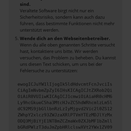
sind.
Veraltete Software birgt nicht nur ein
Sicherheitsrisiko, sondern kann auch dazu
führen, dass bestimmte Funktionen nicht mehr
unterstützt werden.
Wende dich an den Webseitenbetreiber.
Wenn du alle oben genannten Schritte versucht
hast, kontaktiere uns bitte. Wir werden
versuchen, das Problem zu beheben. Du kannst
uns diesen Text schicken, um uns bei der
Fehlersuche zu unterstützen:
ewogICJuYW1lIjogIk5ldHdvcmtFcnJvciIs
CiAgImNvbmZpZyI6IHsKICAgICJtZXRob2Qi
OiAiR0VUIiwKICAgICJ1cmwiOiAiaHR0cHM6
Ly9hcGkueC5ha3MtcHJvZC5hdWRhcmlzLm5l
dC92MS9jbGllbnRzLzIyMjgvd2Vic2l0ZS12
ZWhpY2xlcz93ZWJzaXRlPTVmYTEzMDJlYzMx
ODQ3MjBiYjE1NTBmZCZmaWx0ZXJbMF1bZmll
bGRdPWlzT3duJmZpbHRlclswXVt2YWx1ZV09