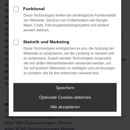
Wer beim Autokauf Geld sparen möchte, steigt in einen
Funktional
Gebrauchten. Was hinlänglich bekannt ist, bekommt bei uns
Diese Technologien bieten die bestmögliche Funktionalität
jedoch eine neue Wendung. Volvo Gebrauchtwagen für
der Webseite. Services von Drittanbietern wie Google
Weimar sind nicht nur besonders günstig, sondern auch in
Maps, Chats, Fahrzeugbewertungssystem und weitere
erstklassigem Zustand. Unser Unternehmen blickt auf eine
werden aktiviert.
Tradition von mehr als 110 Jahren zurück. Wir verfügen somit
über enorme Erfahrung und natürlich die entsprechenden
Statistik und Marketing
Werkstattkapazitäten, um jeden Volvo Gebrauchtwagen vor
Diese Technologien ermöglichen es uns, die Nutzung der
dem Verkauf gründlich zu prüfen. Wir arbeiten seit
Webseite zu analysieren, um die Leistung zu messen und
Jahrzehnten mit diesem Hersteller zusammen und sind ebenso
zu verbessern. Zudem werden Technologien eingesetzt,
die von dritten Werbetreibenden verwendet werden, um
lange für unsere Kundschaft in Weimar tätig. So entstehen
Sie auf anderen Webseiten zu verfolgen und um Anzeigen
enge Bindungen und Vertrauensverhältnisse und Sie steigen
zu schalten, die für Ihre Interessen relevant sind.
ganz sicher in einem perfekt gepflegten und mangelfreien
Volvo Gebrauchtwagen.
Speichern
Optionale Cookies ablehnen
Modelle
Alle akzeptieren
Volvo S60 Gebrauchtwagen Weimar
Volvo V60 Gebrauchtwagen Weimar
Volvo V90 Gebrauchtwagen Weimar
Volvo XC40 Gebrauchtwagen Weimar