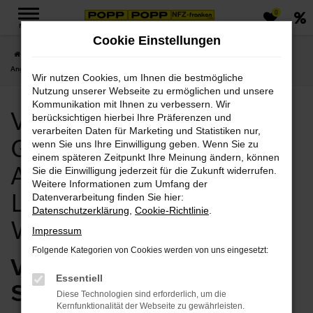
0
Zum
MENÜ
Hauptinhalt
Cookie Einstellungen
springen
Startseite
Weimar
Volvo
Volvo Weimar, Volvo Gebrauchtwagen
Angebote mit Lieferservice nach Weimar
Wir nutzen Cookies, um Ihnen die bestmögliche
Nutzung unserer Webseite zu ermöglichen und unsere
Kommunikation mit Ihnen zu verbessern. Wir
Volvo Weimar, Volvo
berücksichtigen hierbei Ihre Präferenzen und
verarbeiten Daten für Marketing und Statistiken nur,
Gebrauchtwagen
wenn Sie uns Ihre Einwilligung geben. Wenn Sie zu
einem späteren Zeitpunkt Ihre Meinung ändern, können
Angebote mit
Sie die Einwilligung jederzeit für die Zukunft widerrufen.
Weitere Informationen zum Umfang der
Lieferservice nach
Datenverarbeitung finden Sie hier:
Datenschutzerklärung
,
Cookie-Richtlinie
.
Weimar
Impressum
Folgende Kategorien von Cookies werden von uns eingesetzt:
Volvo Gebrauchtwagen –
Essentiell
Sparvorteil für Weimar
Diese Technologien sind erforderlich, um die
Kernfunktionalität der Webseite zu gewährleisten.