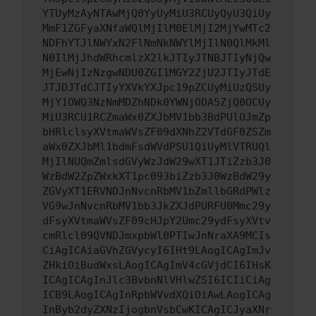
YTUyMzAyNTAwMjQ0YyUyMiU3RCUyQyU3QiUy
MmF1ZGFyaXNfaWQlMjIlM0ElMjI2MjYwMTc2
NDFhYTJlNWYxN2FlNmNkNWYlMjIlN0QlMkMl
N0IlMjJhdWRhcmlzX2lkJTIyJTNBJTIyNjQw
MjEwNjIzNzgwNDU0ZGI1MGY2ZjU2JTIyJTdE
JTJDJTdCJTIyYXVkYXJpc19pZCUyMiUzQSUy
MjY1OWQ3NzNmMDZhNDk0YWNjODA5ZjQ0OCUy
MiU3RCU1RCZmaWx0ZXJbMV1bb3BdPUlOJmZp
bHRlclsyXVtmaWVsZF09dXNhZ2VTdGF0ZSZm
aWx0ZXJbMl1bdmFsdWVdPSU1QiUyMlVTRUQl
MjIlNUQmZmlsdGVyWzJdW29wXT1JTiZzb3J0
WzBdW2ZpZWxkXT1pc093biZzb3J0WzBdW29y
ZGVyXT1ERVNDJnNvcnRbMV1bZmllbGRdPWlz
VG9wJnNvcnRbMV1bb3JkZXJdPURFU0Mmc29y
dFsyXVtmaWVsZF09cHJpY2Umc29ydFsyXVtv
cmRlcl09QVNDJmxpbWl0PTIwJnNraXA9MCIs
CiAgICAiaGVhZGVycyI6IHt9LAogICAgImJv
ZHkiOiBudWxsLAogICAgImV4cGVjdCI6IHsK
ICAgICAgInJlc3BvbnNlVHlwZSI6ICIiCiAg
ICB9LAogICAgInRpbWVvdXQiOiAwLAogICAg
InByb2dyZXNzIjogbnVsbCwKICAgICJyaXNr