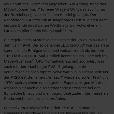
als Geburt des Herstellers angesehen. Am Anfang stand das
Modell „öppen vagn“ (offener Wagen) ÖV4, das auch unter
der Bezeichnung „Jakob“ in den Handel gelangte. Der
Nachfolger PV4 hatte ein ausklappbares Bett zu bieten doch
bis zum Ende des Zweiten Weltkriegs war Volvo eher ein
Luxushersteller für ein Nischenpublikum.
Ein regelrechtes Ausrufezeichen setzte der Volvo PV444 aus
dem Jahr 1946. Der so genannte „Buckelvolvo“ war das erste
kommerzielle Erfolgsmodell und verkaufte sich bis ins Jahr
1958 fast 200.000 Mal. Endlich konnten auch „Herr och fru
Medel-Svensson“ (Otto Normalverbraucher) zugreifen, was
auch mit dem Nachfolger PV544 gelang, der die
Verkaufszahlen noch toppte. Volvo war nun in aller Munde und
der P120 mit Beinamen „Amazon“ wurde zwischen 1957 und
1970 auch zu einem ersten großen Exportschlager. Mit dem
Amazon hielt auch die selbsttragende Karosserie bei den
Schweden Einzug und man begründete zudem das Image als
Produzent besonders sicherer Autos.
Parallel zum Amazon lief mit dem P1800 ein rundum
spannender Sportwagen vom Band. Insbesondere die TV-