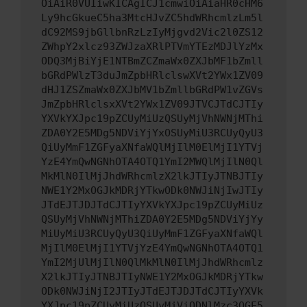
OiAiR0VUIiwKICAgICJ1cmwiOiAiaHR0cHM6
Ly9hcGkueC5ha3MtcHJvZC5hdWRhcmlzLm5l
dC92MS9jbGllbnRzLzIyMjgvd2Vic2l0ZS12
ZWhpY2xlcz93ZWJzaXRlPTVmYTEzMDJlYzMx
ODQ3MjBiYjE1NTBmZCZmaWx0ZXJbMF1bZmll
bGRdPWlzT3duJmZpbHRlclswXVt2YWx1ZV09
dHJ1ZSZmaWx0ZXJbMV1bZmllbGRdPW1vZGVs
JmZpbHRlclsxXVt2YWx1ZV09JTVCJTdCJTIy
YXVkYXJpc19pZCUyMiUzQSUyMjVhNWNjMThi
ZDA0Y2E5MDg5NDViYjYxOSUyMiU3RCUyQyU3
QiUyMmF1ZGFyaXNfaWQlMjIlM0ElMjI1YTVj
YzE4YmQwNGNhOTA4OTQ1YmI2MWQlMjIlN0Ql
MkMlN0IlMjJhdWRhcmlzX2lkJTIyJTNBJTIy
NWE1Y2MxOGJkMDRjYTkwODk0NWJiNjIwJTIy
JTdEJTJDJTdCJTIyYXVkYXJpc19pZCUyMiUz
QSUyMjVhNWNjMThiZDA0Y2E5MDg5NDViYjYy
MiUyMiU3RCUyQyU3QiUyMmF1ZGFyaXNfaWQl
MjIlM0ElMjI1YTVjYzE4YmQwNGNhOTA4OTQ1
YmI2MjUlMjIlN0QlMkMlN0IlMjJhdWRhcmlz
X2lkJTIyJTNBJTIyNWE1Y2MxOGJkMDRjYTkw
ODk0NWJiNjI2JTIyJTdEJTJDJTdCJTIyYXVk
YXJpc19pZCUyMiUzQSUyMjViODNlMzc3OGE5