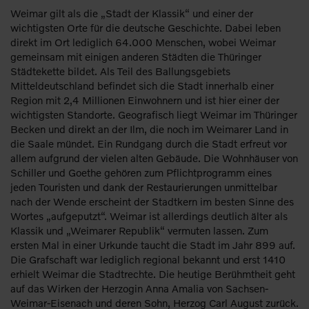
Weimar gilt als die „Stadt der Klassik“ und einer der
wichtigsten Orte für die deutsche Geschichte. Dabei leben
direkt im Ort lediglich 64.000 Menschen, wobei Weimar
gemeinsam mit einigen anderen Städten die Thüringer
Städtekette bildet. Als Teil des Ballungsgebiets
Mitteldeutschland befindet sich die Stadt innerhalb einer
Region mit 2,4 Millionen Einwohnern und ist hier einer der
wichtigsten Standorte. Geografisch liegt Weimar im Thüringer
Becken und direkt an der Ilm, die noch im Weimarer Land in
die Saale mündet. Ein Rundgang durch die Stadt erfreut vor
allem aufgrund der vielen alten Gebäude. Die Wohnhäuser von
Schiller und Goethe gehören zum Pflichtprogramm eines
jeden Touristen und dank der Restaurierungen unmittelbar
nach der Wende erscheint der Stadtkern im besten Sinne des
Wortes „aufgeputzt“. Weimar ist allerdings deutlich älter als
Klassik und „Weimarer Republik“ vermuten lassen. Zum
ersten Mal in einer Urkunde taucht die Stadt im Jahr 899 auf.
Die Grafschaft war lediglich regional bekannt und erst 1410
erhielt Weimar die Stadtrechte. Die heutige Berühmtheit geht
auf das Wirken der Herzogin Anna Amalia von Sachsen-
Weimar-Eisenach und deren Sohn, Herzog Carl August zurück.